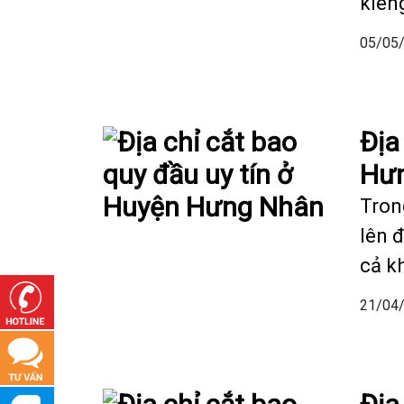
kiên
05/05
Địa
Hư
Tron
lên 
cả k
21/04