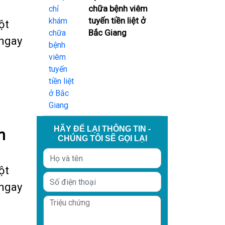
chữa bệnh viêm
tuyến tiền liệt ở
ột
Bắc Giang
 ngay
HÃY ĐỂ LẠI THÔNG TIN -
n
CHÚNG TÔI SẼ GỌI LẠI
ột
 ngay