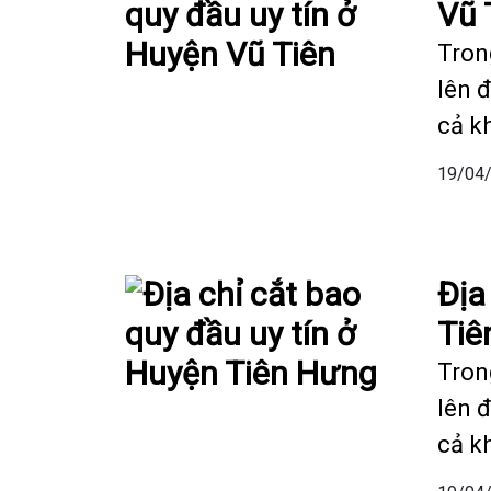
Vũ 
Tron
lên 
cả k
19/04
Địa
Tiê
Tron
lên 
cả k