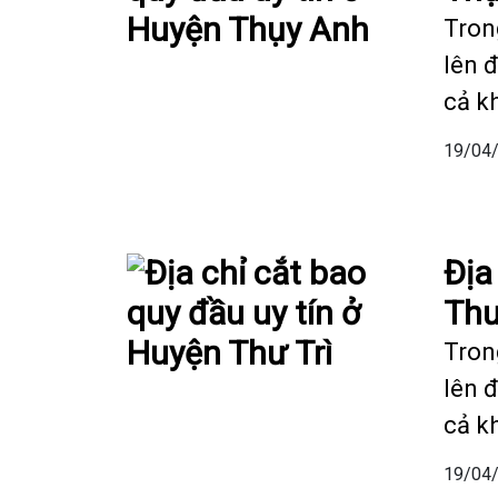
Tron
lên 
cả k
19/04
Địa
Thư
Tron
lên 
cả k
19/04