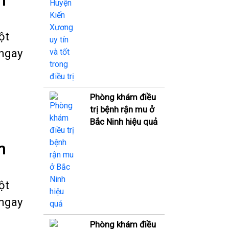
n
ột
 ngay
Phòng khám điều
trị bệnh rận mu ở
Bắc Ninh hiệu quả
n
ột
 ngay
Phòng khám điều