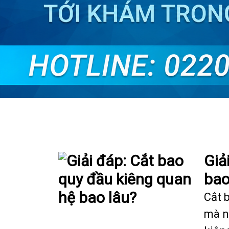
Giả
bao
Cắt 
mà n