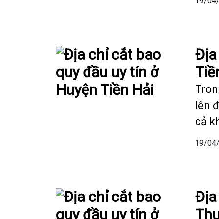
19/04
Địa
Tiề
Tron
lên 
cả k
19/04
Địa
Thụ