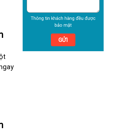
Thông tin khách hàng đều được
bảo mật
n
GỬI
ột
 ngay
n