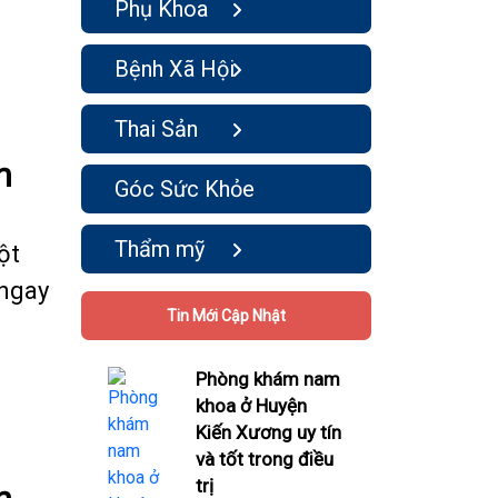
Phụ Khoa
Bệnh Xã Hội
Thai Sản
n
Góc Sức Khỏe
Thẩm mỹ
ột
 ngay
Tin Mới Cập Nhật
Phòng khám nam
khoa ở Huyện
Kiến Xương uy tín
và tốt trong điều
trị