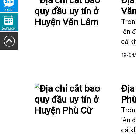
Địa
Vă
Tron
lên 
cả k
19/04
Địa
Phù
Tron
lên 
cả k