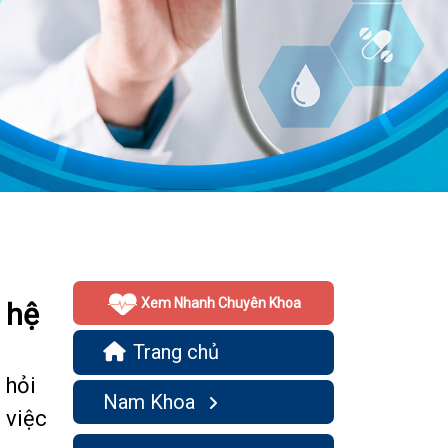
Xem Nhanh Chuyên Khoa
 hệ
Trang chủ
 hỏi
Nam Khoa
 việc