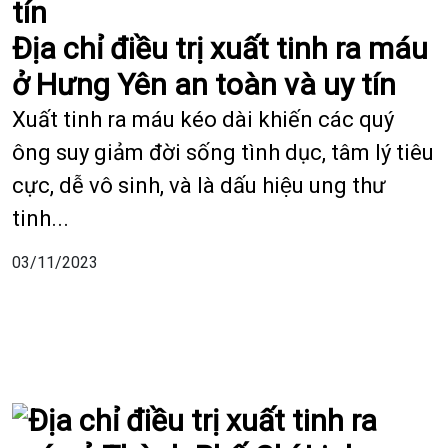
Địa chỉ điều trị xuất tinh ra máu
ở Hưng Yên an toàn và uy tín
Xuất tinh ra máu kéo dài khiến các quý
ông suy giảm đời sống tình dục, tâm lý tiêu
cực, dễ vô sinh, và là dấu hiệu ung thư
tinh...
03/11/2023