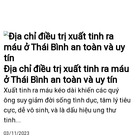
Địa chỉ điều trị xuất tinh ra máu
ở Thái Bình an toàn và uy tín
Xuất tinh ra máu kéo dài khiến các quý
ông suy giảm đời sống tình dục, tâm lý tiêu
cực, dễ vô sinh, và là dấu hiệu ung thư
tinh...
03/11/2023