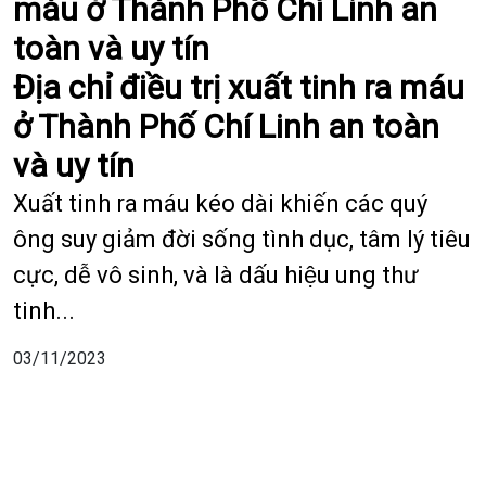
Địa chỉ điều trị xuất tinh ra máu
ở Thành Phố Chí Linh an toàn
và uy tín
Xuất tinh ra máu kéo dài khiến các quý
ông suy giảm đời sống tình dục, tâm lý tiêu
cực, dễ vô sinh, và là dấu hiệu ung thư
tinh...
03/11/2023