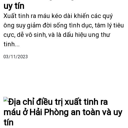
uy tín
Xuất tinh ra máu kéo dài khiến các quý
ông suy giảm đời sống tình dục, tâm lý tiêu
cực, dễ vô sinh, và là dấu hiệu ung thư
tinh...
03/11/2023