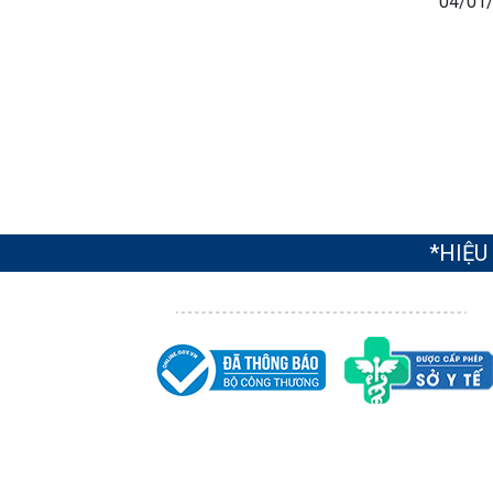
04/01
*HIỆU