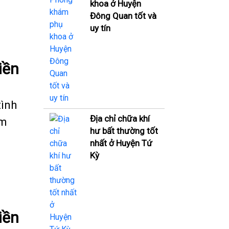
khoa ở Huyện
Đông Quan tốt và
uy tín
iền
tình
Địa chỉ chữa khí
êm
hư bất thường tốt
nhất ở Huyện Tứ
Kỳ
iền