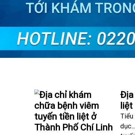
Địa
liệ
Tiểu 
dục…