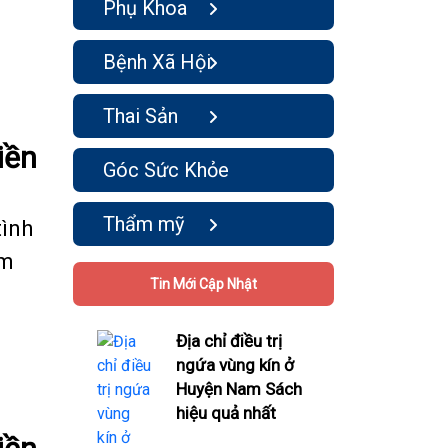
Phụ Khoa
Bệnh Xã Hội
Thai Sản
iền
Góc Sức Khỏe
Thẩm mỹ
tình
êm
Tin Mới Cập Nhật
Địa chỉ điều trị
ngứa vùng kín ở
Huyện Nam Sách
hiệu quả nhất