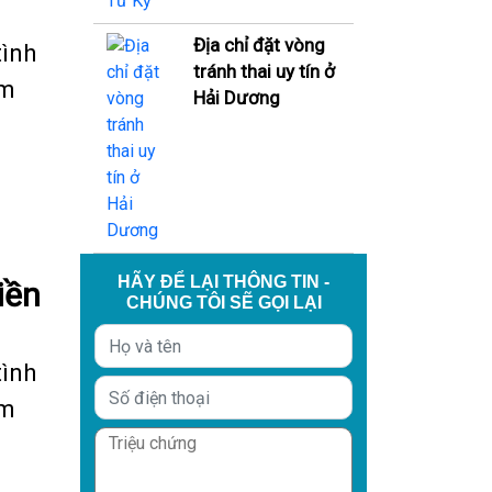
Địa chỉ đặt vòng
tình
tránh thai uy tín ở
êm
Hải Dương
HÃY ĐỂ LẠI THÔNG TIN -
iền
CHÚNG TÔI SẼ GỌI LẠI
tình
êm