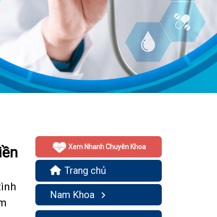
Xem Nhanh Chuyên Khoa
iền
Trang chủ
tình
Nam Khoa
êm