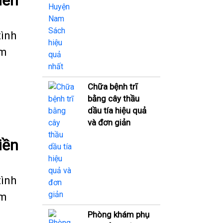
iền
tình
êm
Chữa bệnh trĩ
bằng cây thầu
dầu tía hiệu quả
và đơn giản
iền
tình
êm
Phòng khám phụ