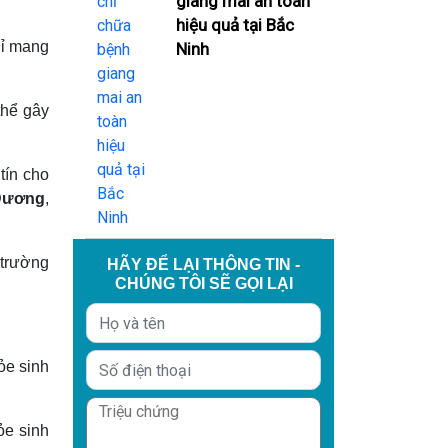
giang mai an toàn
hiệu quả tại Bắc
hỉ mang
Ninh
thể gây
tín cho
 Dương
,
 trường
HÃY ĐỂ LẠI THÔNG TIN -
CHÚNG TÔI SẼ GỌI LẠI
ỏe sinh
ỏe sinh