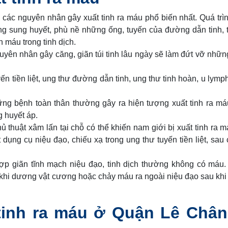
 các nguyên nhân gây xuất tinh ra máu phổ biến nhất. Quá trì
ng sung huyết, phù nề những ống, tuyến của đường dẫn tinh, tú
ẫn máu trong tinh dịch.
ên nhân gây căng, giãn túi tinh lâu ngày sẽ làm đứt vỡ nhữ
n tiền liệt, ung thư đường dẫn tinh, ung thư tinh hoàn, u lym
g bệnh toàn thân thường gây ra hiện tượng xuất tinh ra máu
g huyết áp.
ủ thuật xâm lấn tại chỗ có thể khiến nam giới bị xuất tinh ra 
ặt dụng cụ niệu đạo, chiếu xạ trong ung thư tuyến tiền liệt, sau 
p giãn tĩnh mạch niệu đạo, tinh dịch thường không có máu
 khi dương vật cương hoặc chảy máu ra ngoài niệu đạo sau kh
t tinh ra máu ở Quận Lê Châ