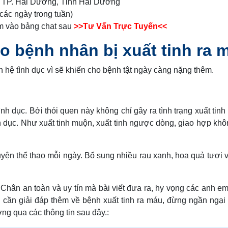
 TP. Hải Dương, Tỉnh Hải Dương
các ngày trong tuần)
m vào bảng chat sau
>>Tư Vấn Trực Tuyến<<
o bệnh nhân bị xuất tinh ra 
n hệ tình dục vì sẽ khiến cho bệnh tật ngày càng nặng thêm.
h dục. Bởi thói quen này không chỉ gây ra tình trạng xuất tinh
h dục. Như xuất tinh muộn, xuất tinh ngược dòng, giao hợp khô
luyện thể thao mỗi ngày. Bổ sung nhiều rau xanh, hoa quả tươi 
ê Chân an toàn và uy tín mà bài viết đưa ra, hy vọng các anh em
cần giải đáp thêm về bệnh xuất tinh ra máu, đừng ngần ngại 
g qua các thông tin sau đây.: