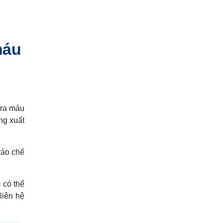
máu
 ra máu
ng xuất
vào chế
 có thể
liên hệ