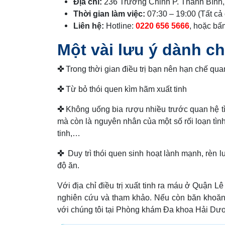
Địa chỉ:
236 Trường Chinh P. Thanh Bình,
Thời gian làm việc:
07:30 – 19:00 (Tất cả 
Liên hệ:
Hotline:
0220 656 5666
, hoặc bấ
Một vài lưu ý dành ch
✜
Trong thời gian điều trị bạn nên hạn chế qua
✜
Từ bỏ thói quen kìm hãm xuất tinh
✜
Không uống bia rượu nhiều trước quan hệ tìn
mà còn là nguyên nhân của một số rối loạn tìn
tinh,…
✜
Duy trì thói quen sinh hoạt lành mạnh, rèn 
độ ăn.
Với địa chỉ điều trị xuất tinh ra máu ở Quận L
nghiên cứu và tham khảo. Nếu còn băn khoăn 
với chúng tôi tại Phòng khám Đa khoa Hải Dươn