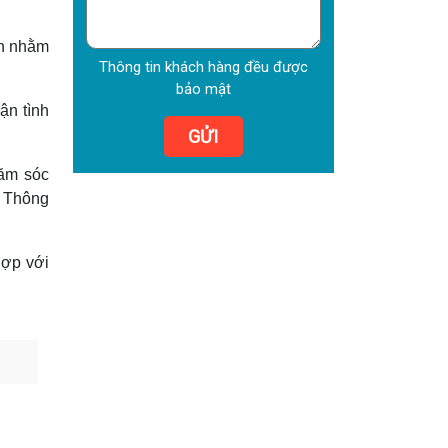
ến nhằm
Thông tin khách hàng đều được
bảo mật
ận tình
GỬI
hăm sóc
. Thông
hợp với