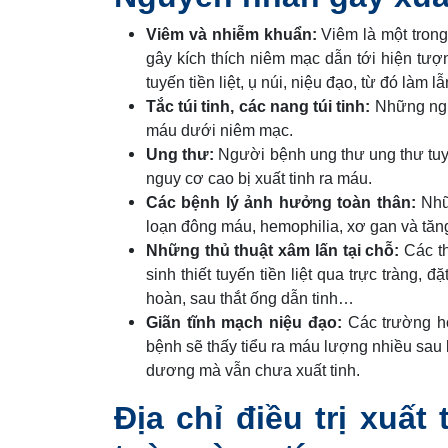
Viêm và nhiễm khuẩn:
Viêm là một trong
gây kích thích niêm mạc dẫn tới hiện tượ
tuyến tiền liệt, ụ núi, niệu đạo, từ đó làm l
Tắc túi tinh, các nang túi tinh:
Những nguy
máu dưới niêm mạc.
Ung thư:
Người bệnh ung thư ung thư tuyế
nguy cơ cao bị xuất tinh ra máu.
Các bệnh lý ảnh hưởng toàn thân:
Nhữn
loạn đông máu, hemophilia, xơ gan và tăn
Những thủ thuật xâm lấn tại chỗ:
Các th
sinh thiết tuyến tiền liệt qua trực tràng, đ
hoàn, sau thắt ống dẫn tinh…
Giãn tĩnh mạch niệu đạo:
Các trường hợ
bệnh sẽ thấy tiểu ra máu lượng nhiều sau
dương mà vẫn chưa xuất tinh.
Địa chỉ điều trị xuấ