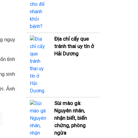
Địa chỉ cấy que
ng nguy
tránh thai uy tín ở
Hải Dương
ốn tình
ng sinh
ời. Ảnh
Sùi mào gà:
Nguyên nhân,
nhận biết, biến
chứng, phòng
ngừa