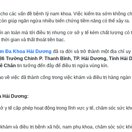
m cho các vấn đề bệnh lý nam khoa. Việc kiểm tra sớm không c
còn giúp ngăn ngừa nhiều biến chứng tiềm năng có thể xảy ra.
n an toàn mà tới điều trị nhưng cơ sở y tế kém chất lượng có 
hời gian và thất thoát tiền bạc.
m Đa Khoa Hải Dương
đã ra đời và trở thành một địa chỉ uy 
36 Trường Chinh P. Thanh Bình, TP. Hải Dương, Tỉnh Hải
ê Chân
tin tưởng đến đây để điều trị ngứa vùng kín.
ào về việc đã thành công trong việc khám và điều trị hàng ngàn
a Hải Dương:
 tế cấp phép hoạt động trong lĩnh vực y tế, chăm sóc sức kh
khám và điều trị bệnh xã hội, nam phụ khoa, chăm sóc sức kh