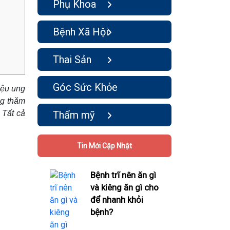
Phụ Khoa
Bệnh Xã Hội
Thai Sản
Góc Sức Khỏe
hiệu ung
̣ng thăm
 Tất cả
Thẩm mỹ
Tin Mới Cập Nhật
Bệnh trĩ nên ăn gì
và kiêng ăn gì cho
để nhanh khỏi
bệnh?