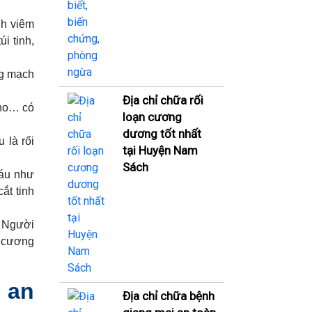
nh viêm
i tinh,
ng mạch
Địa chỉ chữa rối
pho… có
loạn cương
dương tốt nhất
 là rối
tại Huyện Nam
Sách
máu như
cắt tinh
. Người
i cương
n an
Địa chỉ chữa bệnh