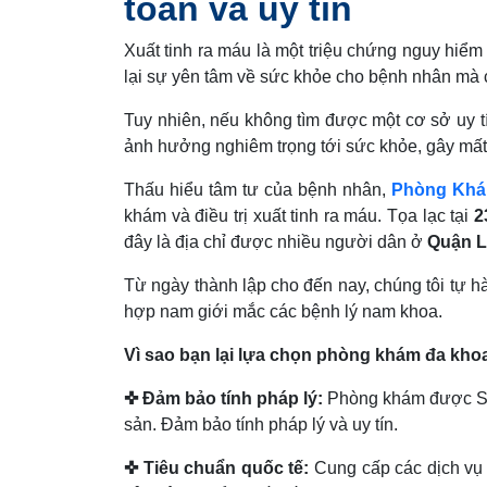
toàn và uy tín
Xuất tinh ra máu là một triệu chứng nguy hiể
lại sự yên tâm về sức khỏe cho bệnh nhân mà 
Tuy nhiên, nếu không tìm được một cơ sở uy tí
ảnh hưởng nghiêm trọng tới sức khỏe, gây mất t
Thấu hiểu tâm tư của bệnh nhân,
Phòng Khá
khám và điều trị xuất tinh ra máu. Tọa lạc tại
2
đây là địa chỉ được nhiều người dân ở
Quận L
Từ ngày thành lập cho đến nay, chúng tôi tự h
hợp nam giới mắc các bệnh lý nam khoa.
Vì sao bạn lại lựa chọn phòng khám đa kho
✜
Đảm bảo tính pháp lý:
Phòng khám được Sở y
sản. Đảm bảo tính pháp lý và uy tín.
✜
Tiêu chuẩn quốc tế:
Cung cấp các dịch vụ 