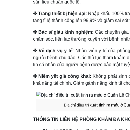
sản tiêu chuẩn quốc tế.
✜ Trang thiết bị hiện đại:
Nhập khẩu 100% tran
tăng tỉ lệ thành công lên 99,9% và giảm sai só
✜ Bác sĩ giàu kinh nghiệm:
Các chuyên gia, 
chăm sóc, liên lạc thường xuyên với bệnh nhân
✜ Về dịch vụ y tế:
Nhân viên y tế của phòng 
người bệnh chu đáo. Các thủ tục thăm khám
tin cá nhân của người bệnh được bảo mật tuyệt 
✜ Niêm yết giá công khai:
Không phát sinh 
khả năng tài chính. Giảm gánh nặng kinh tế cho
Địa chỉ điều trị xuất tinh ra máu ở
THÔNG TIN LIÊN HỆ PHÒNG KHÁM ĐA KHO