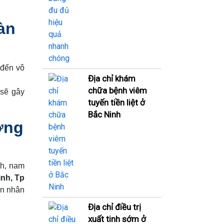
àn
 đến vô
Địa chỉ khám
chữa bệnh viêm
 sẽ gây
tuyến tiền liệt ở
Bắc Ninh
ương
nh, nam
ình, Tp
ên nhân
Địa chỉ điều trị
xuất tinh sớm ở