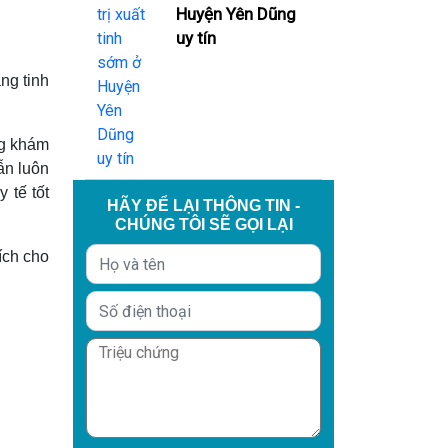
Huyện Yên Dũng
uy tín
ng tinh
ng khám
ẫn luôn
 tế tốt
HÃY ĐỂ LẠI THÔNG TIN -
CHÚNG TÔI SẼ GỌI LẠI
ích cho