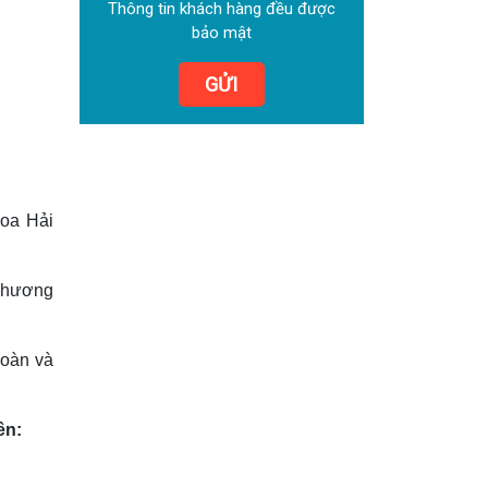
Thông tin khách hàng đều được
bảo mật
GỬI
hoa Hải
 phương
hoàn và
ên: