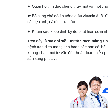
☛ Quan hệ tình dục chung thủy một vợ một chồ
☛ Bổ sung chế độ ăn uống giàu vitamin A, B, C
cải bẹ xanh, cà rốt, dưa hấu…
☛ Khám sức khỏe định kỳ để phát hiện sớm nh
Trên đây là
địa chỉ điều trị tràn dịch màng 
bệnh tràn dịch màng tinh hoàn các bạn có thể l
khung chat, mọi tư vấn đều hoàn toàn miễn p
sẵn sàng phục vụ.