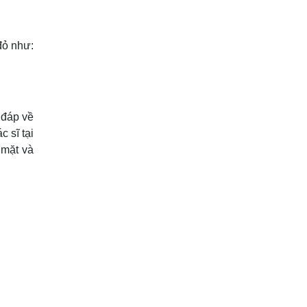
đỏ như:
 đáp về
c sĩ tại
 mặt và