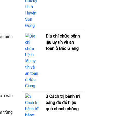
Địa chỉ chữa bệnh
ác biểu
lậu uy tín và an
toàn ở Bắc Giang
hơn vào
3 Cách trị bệnh trĩ
bằng đu đủ hiệu
quả nhanh chóng
m trùng