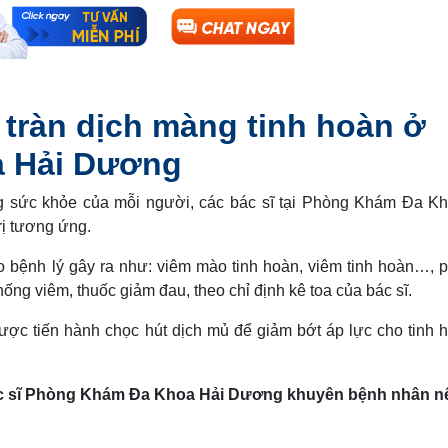
 tràn dịch màng tinh hoàn ở
 Hải Dương
g sức khỏe của mỗi người, các bác sĩ tại Phòng Khám Đa K
ị tương ứng.
o bệnh lý gây ra như: viêm mào tinh hoàn, viêm tinh hoàn…,
hống viêm, thuốc giảm đau, theo chỉ định kê toa của bác sĩ.
ược tiến hành chọc hút dịch mủ để giảm bớt áp lực cho tinh 
c bác sĩ Phòng Khám Đa Khoa Hải Dương khuyên bệnh nhân n