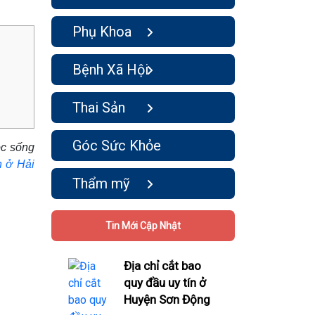
Phụ Khoa
Bệnh Xã Hội
Thai Sản
Góc Sức Khỏe
ộc sống
n ở Hải
Thẩm mỹ
Tin Mới Cập Nhật
Địa chỉ cắt bao
quy đầu uy tín ở
Huyện Sơn Động