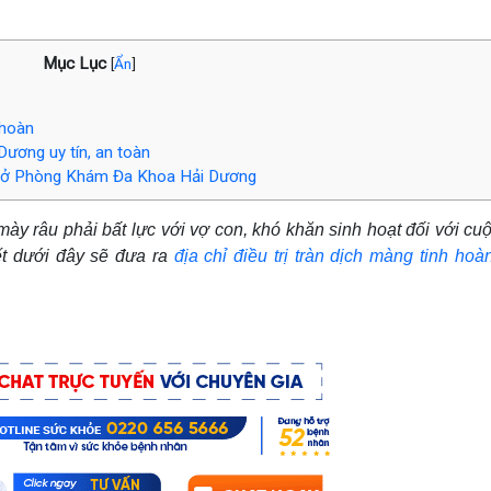
Mục Lục
[
Ẩn
]
 hoàn
Dương uy tín, an toàn
àn ở Phòng Khám Đa Khoa Hải Dương
ày râu phải bất lực với vợ con, khó khăn sinh hoạt đối với cu
ết dưới đây sẽ đưa ra
địa chỉ điều trị tràn dịch màng tinh hoà