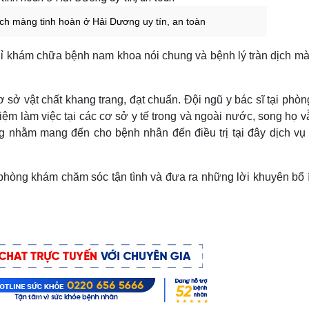
 dịch màng tinh hoàn ở Hải Dương uy tín, an toàn
ỉ khám chữa bệnh nam khoa nói chung và bệnh lý tràn dịch mà
cơ sở vật chất khang trang, đạt chuẩn. Đội ngũ y bác sĩ tại phò
m làm việc tại các cơ sở y tế trong và ngoài nước, song họ v
 nhằm mang đến cho bệnh nhân đến điều trị tại đây dịch vụ y
 phòng khám chăm sóc tận tình và đưa ra những lời khuyên bổ 