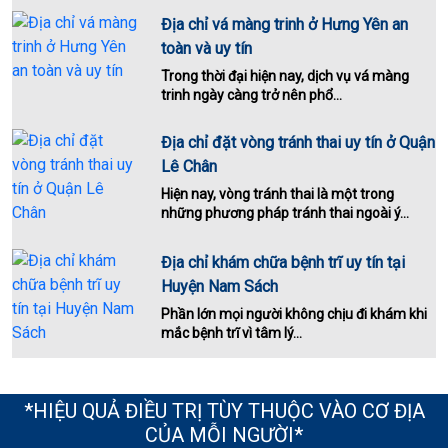
Địa chỉ vá màng trinh ở Hưng Yên an
toàn và uy tín
Trong thời đại hiện nay, dịch vụ vá màng
trinh ngày càng trở nên phổ...
Địa chỉ đặt vòng tránh thai uy tín ở Quận
Lê Chân
Hiện nay, vòng tránh thai là một trong
những phương pháp tránh thai ngoài ý...
Địa chỉ khám chữa bệnh trĩ uy tín tại
Huyện Nam Sách
Phần lớn mọi người không chịu đi khám khi
mắc bệnh trĩ vì tâm lý...
*HIỆU QUẢ ĐIỀU TRỊ TÙY THUỘC VÀO CƠ ĐỊA
CỦA MỖI NGƯỜI*