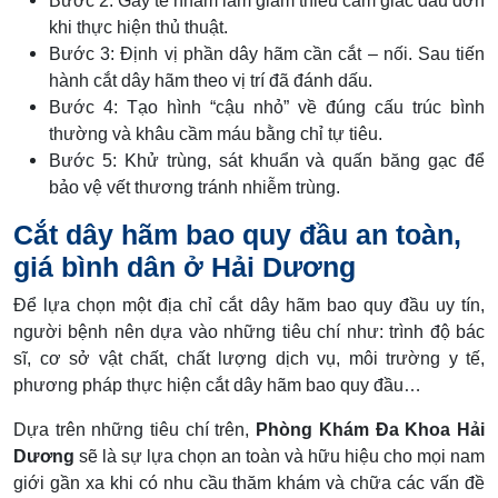
Bước 2: Gây tê nhằm làm giảm thiểu cảm giác đau đớn
khi thực hiện thủ thuật.
Bước 3: Định vị phần dây hãm cần cắt – nối. Sau tiến
hành cắt dây hãm theo vị trí đã đánh dấu.
Bước 4: Tạo hình “cậu nhỏ” về đúng cấu trúc bình
thường và khâu cầm máu bằng chỉ tự tiêu.
Bước 5: Khử trùng, sát khuẩn và quấn băng gạc để
bảo vệ vết thương tránh nhiễm trùng.
Cắt dây hãm bao quy đầu an toàn,
giá bình dân ở Hải Dương
Để lựa chọn một địa chỉ cắt dây hãm bao quy đầu uy tín,
người bệnh nên dựa vào những tiêu chí như: trình độ bác
sĩ, cơ sở vật chất, chất lượng dịch vụ, môi trường y tế,
phương pháp thực hiện cắt dây hãm bao quy đầu…
Dựa trên những tiêu chí trên,
Phòng Khám Đa Khoa Hải
Dương
sẽ là sự lựa chọn an toàn và hữu hiệu cho mọi nam
giới gần xa khi có nhu cầu thăm khám và chữa các vấn đề