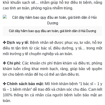
khử khuẩn sạch sẽ… nhằm giúp hỗ trợ điều trị bệnh, nâng
cao tính an toàn, phòng ngừa nhiễm trùng.
Cắt dây hãm bao quy đầu an toàn, giá bình dân ở Hải Dương
✜ Dịch vụ y tế:
Bệnh nhân sẽ được phục vụ, tư vấn, hỗ trợ
điều trị tận tình từ các bác sĩ, điều dưỡng, y tá… trong một
môi trường y tế chuyên nghiệp và an toàn.
✜ Chi phí:
Các khoản chi phí thăm khám và điều trị, phòng
khám luôn công khai minh bạch, ràng, giúp bảo vệ quyền
lợi cho bệnh nhân để họ có thể an tâm điều trị.
✜ Chính sách bảo mật:
Mô hình khám bệnh “1 bác sĩ – 1 y
tá – 1 bệnh nhân” dễ trao đổi và chăm sóc chu đáo. Cam kết
100% thông tin cá nhân của người bệnh luôn bảo mật an
toàn.