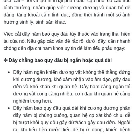
đích cắt – nối và tạo hình lại phần đầu “cậu nhỏ” có cấu trúc
bình thường, nhằm giúp việc cương dương và quan hệ dễ
dàng, tăng khoái cảm tình dục; đồng thời tránh một số ảnh
hưởng sinh lý, sinh sản khác.
Việc cắt dây hãm bao quy đầu tùy thuộc vào trạng thái hiện
tại của nó. Nếu gặp các vấn đề rắc rối dưới đây, cần nhanh
chóng đến địa chỉ nam khoa uy tín để làm tiểu phẫu ngay:
✜ Dây chằng bao quy đầu bị ngắn hoặc quá dài
Dây hãm ngắn khiến dương vật không thể thẳng đứng
khi cương dương, khó xâm nhập vào âm đạo, gây đau
đớn và khó khăn khi quan hệ. Dây hãm càng ngắn thì
dương vật cong càng nhiều, cơn đau khi quan hệ càng
nghiêm trọng hơn.
Dây hãm bao quy đầu quá dài khi cương dương phần
dây hãm bị chùng xuống, quan hệ cọ xát khó chịu, dễ
bị trượt khỏi quy đầu gây đứt/rách gây đau đớn. Ngoài
ra, khi tiểu tiện nước tiểu dễ bị ứ đọng, khiến bệnh