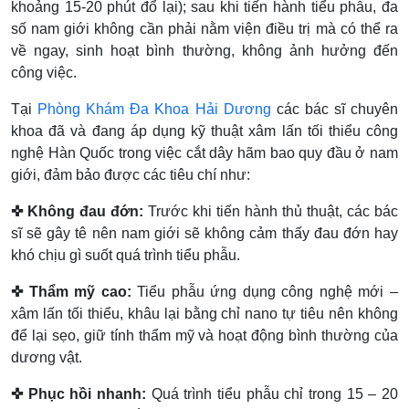
khoảng 15-20 phút đổ lại); sau khi tiến hành tiểu phẫu, đa
số nam giới không cần phải nằm viện điều trị mà có thể ra
về ngay, sinh hoạt bình thường, không ảnh hưởng đến
công việc.
Tại
Phòng Khám Đa Khoa Hải Dương
các bác sĩ chuyên
khoa đã và đang áp dụng kỹ thuật xâm lấn tối thiểu công
nghệ Hàn Quốc trong việc cắt dây hãm bao quy đầu ở nam
giới, đảm bảo được các tiêu chí như:
✜ Không đau đớn:
Trước khi tiến hành thủ thuật, các bác
sĩ sẽ gây tê nên nam giới sẽ không cảm thấy đau đớn hay
khó chịu gì suốt quá trình tiểu phẫu.
✜ Thẩm mỹ cao:
Tiểu phẫu ứng dụng công nghệ mới –
xâm lấn tối thiểu, khâu lại bằng chỉ nano tự tiêu nên không
để lại sẹo, giữ tính thẩm mỹ và hoạt động bình thường của
dương vật.
✜
Phục hồi nhanh:
Quá trình tiểu phẫu chỉ trong 15 – 20