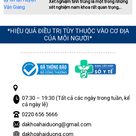
Xét nghiệm tinh trùng là một trong những
xét nghiệm nam khoa rất quan trọng,...
*HIỆU QUẢ ĐIỀU TRỊ TÙY THUỘC VÀO CƠ ĐỊA
CỦA MỖI NGƯỜI*
07:30 – 19:30 (Tất cả các ngày trong tuần, kể
cả ngày lễ)
0220 656 5666
dakhoahaiduong@gmail.com
dakhoahaiduong.com