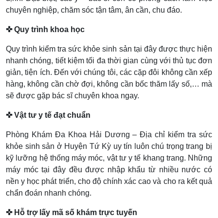
chuyên nghiệp, chăm sóc tận tâm, ân cần, chu đáo.
✜ Quy trình khoa học
Quy trình kiểm tra sức khỏe sinh sản tại đây được thực hiện
nhanh chóng, tiết kiệm tối đa thời gian cùng với thủ tục đơn
giản, tiện ích. Đến với chúng tôi, các cặp đôi không cần xếp
hàng, không cần chờ đợi, không cần bốc thăm lấy số,… mà
sẽ được gặp bác sĩ chuyên khoa ngay.
✜
Vật tư y tế đạt chuẩn
Phòng Khám Đa Khoa Hải Dương – Địa chỉ kiểm tra sức
khỏe sinh sản ở Huyện Tứ Kỳ uy tín luôn chú trọng trang bị
kỹ lưỡng hệ thống máy móc, vật tư y tế khang trang. Những
máy móc tại đây đều được nhập khẩu từ nhiều nước có
nền y học phát triển, cho độ chính xác cao và cho ra kết quả
chẩn đoán nhanh chóng.
✜ Hỗ trợ lấy mã số khám trực tuyến