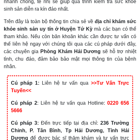
nhanh chóng, tế nhị sẽ giúp quá trình kiểm tra sức khỏe
sinh sản diễn ra kín đáo nhất.
Trên đây là toàn bộ thông tin chia sẻ về
địa chỉ khám sức
khỏe sinh sản uy tín ở Huyện Tứ Kỳ
mà các bạn có thể
tham khảo. Nếu còn băn khoăn khác cần được tư vấn có
thể liên hệ ngay với chúng tôi qua các cú pháp dưới đây,
các chuyên gia
Phòng Khám Hải Dương
sẽ hỗ trợ nhiệt
tình, chu đáo, đảm bảo bảo mật mọi thông tin của bệnh
nhân.
Cú pháp 1:
Liên hệ tư vấn qua
>>Tư Vấn Trực
Tuyến<<
Cú pháp 2
: Liên hệ tư vấn qua Hotline:
0220 656
5666
Cú pháp 3:
Đến trực tiếp tại địa chỉ:
236 Trường
Chinh, P. Tân Bình, Tp Hải Dương, Tỉnh Hải
Dương
để được bác sĩ thăm khám và tư vấn trực