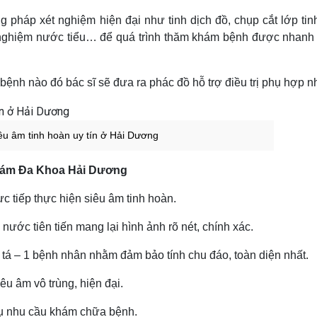
háp xét nghiệm hiện đại như tinh dịch đồ, chụp cắt lớp tin
t nghiệm nước tiểu… để quá trình thăm khám bệnh được nhanh
bệnh nào đó bác sĩ sẽ đưa ra phác đồ hỗ trợ điều trị phụ hợp nh
iêu âm tinh hoàn uy tín ở Hải Dương
Khám Đa Khoa Hải Dương
c tiếp thực hiện siêu âm tinh hoàn.
 nước tiên tiến mang lại hình ảnh rõ nét, chính xác.
tá – 1 bệnh nhân nhằm đảm bảo tính chu đáo, toàn diện nhất.
êu âm vô trùng, hiện đại.
vụ nhu cầu khám chữa bệnh.