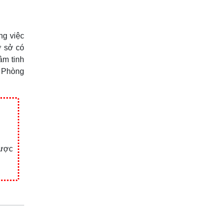
ng việc
ơ sở có
âm tinh
i Phòng
được