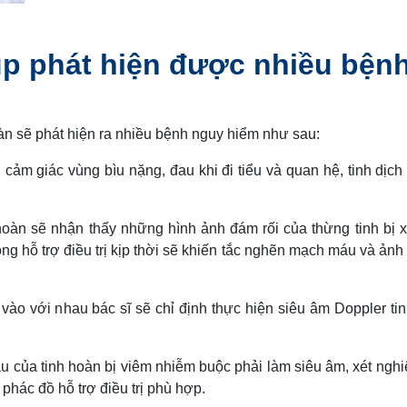
úp phát hiện được nhiều bện
àn sẽ phát hiện ra nhiều bệnh nguy hiểm như sau:
cảm giác vùng bìu nặng, đau khi đi tiểu và quan hệ, tinh dịch 
oàn sẽ nhận thấy những hình ảnh đám rối của thừng tinh bị x
ông hỗ trợ điều trị kịp thời sẽ khiến tắc nghẽn mạch máu và ản
vào với nhau bác sĩ sẽ chỉ định thực hiện siêu âm Doppler ti
 của tinh hoàn bị viêm nhiễm buộc phải làm siêu âm, xét ngh
 phác đồ hỗ trợ điều trị phù hợp.