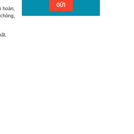
GỬI
h hoàn,
 chóng,
ất.