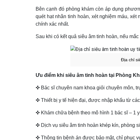
Bên cạnh đó phòng khám còn áp dụng phương p
quét hạt nhân tinh hoàn, xét nghiệm máu, xé
chính xác nhất.
Sau khi có kết quả siêu âm tinh hoàn, nếu mắc 
Địa chỉ s
Ưu điểm khi siêu âm tinh hoàn tại Phòng 
✜ Bác sĩ chuyên nam khoa giỏi chuyên môn, trự
✜ Thiết bị y tế hiện đại, được nhập khẩu từ các
✜ Khám chữa bệnh theo mô hình 1 bác sĩ – 1 y 
✜ Dịch vụ siêu âm tinh hoàn khép kín, phòng si
✜ Thông tin bệnh án được bảo mật, chỉ phục 