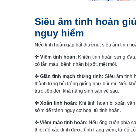
Siêu âm tinh hoàn gi
nguy hiểm
Nếu tinh hoàn gặp bất thường, siêu âm tinh ho
✜ Viêm tinh hoàn:
Khiến tinh hoàn sưng đau, 
có lẫn máu, bệnh nhân bị sốt, mệt mỏi.
✜ Giãn tĩnh mạch thừng tinh:
Siêu âm tinh h
thành từng búi trông giống như búi mì. Nếu kh
trực tiếp đến khả năng sinh sản về sau.
✜ Xoắn tinh hoàn:
Khi tinh hoàn bị xoắn vặn 
sớm để tránh nguy cơ hoại tử tinh hoàn.
✜ Viêm mào tinh hoàn:
Nếu ống cuộn phía sau
thiết để xác định được tình trạng viêm, từ đó có