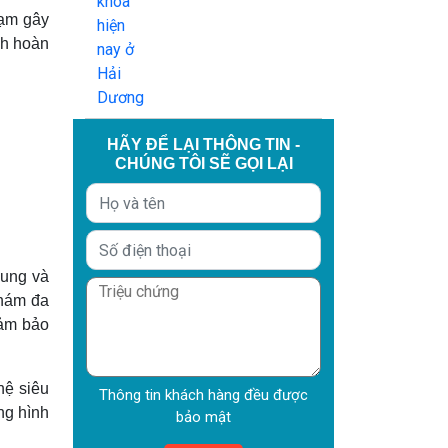
hạm gây
nh hoàn
HÃY ĐỂ LẠI THÔNG TIN -
CHÚNG TÔI SẼ GỌI LẠI
hung và
hám đa
đảm bảo
hệ siêu
Thông tin khách hàng đều được
ng hình
bảo mật