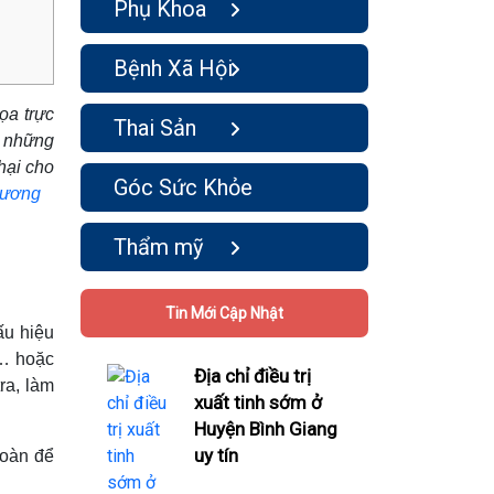
Phụ Khoa
Bệnh Xã Hội
ọa trực
Thai Sản
ó những
hại cho
Góc Sức Khỏe
 Dương
Thẩm mỹ
Tin Mới Cập Nhật
ấu hiệu
m… hoặc
Địa chỉ điều trị
ra, làm
xuất tinh sớm ở
Huyện Bình Giang
uy tín
hoàn để