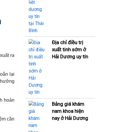
h
Địa chỉ điều trị
xuất tinh sớm ở
xuất ra
Hải Dương uy tín
oắn lại
h hưởng
nh hoàn
Bảng giá khám
nam khoa hiện
nay ở Hải Dương
iệm cần