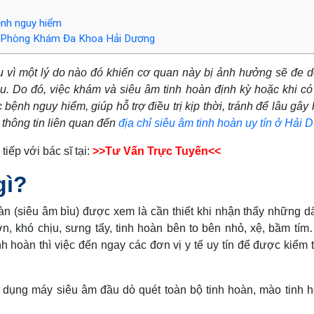
ệnh nguy hiểm
 – Phòng Khám Đa Khoa Hải Dương
u vì một lý do nào đó khiến cơ quan này bị ảnh hưởng sẽ đe d
u. Do đó, việc khám và siêu âm tinh hoàn định kỳ hoặc khi c
ệnh nguy hiểm, giúp hỗ trợ điều trị kịp thời, tránh để lâu gây 
 thông tin liên quan đến
địa chỉ siêu âm tinh hoàn uy tín ở Hải
tiếp với bác sĩ tại:
>>Tư Vấn Trực Tuyến<<
gì?
àn (siêu âm bìu) được xem là cần thiết khi nhận thấy những d
n, khó chịu, sưng tấy, tinh hoàn bên to bên nhỏ, xệ, bầm tí
 hoàn thì việc đến ngay các đơn vị y tế uy tín để được kiểm t
ử dụng máy siêu âm đầu dò quét toàn bộ tinh hoàn, mào tinh 