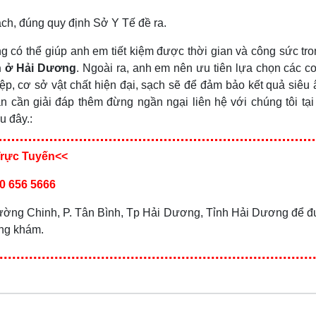
ạch, đúng quy định Sở Y Tế đề ra.
ng có thể giúp anh em tiết kiệm được thời gian và công sức tro
ín ở Hải Dương
. Ngoài ra, anh em nên ưu tiên lựa chọn các c
iệp, cơ sở vật chất hiện đại, sạch sẽ để đảm bảo kết quả siêu 
 cần giải đáp thêm đừng ngần ngại liên hệ với chúng tôi tạ
u đây.:
Trực Tuyến<<
0 656 5666
 Trường Chinh, P. Tân Bình, Tp Hải Dương, Tỉnh Hải Dương để 
òng khám.