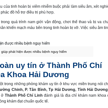
 của tinh hoàn bị viêm nhiễm buộc phải làm siêu âm, xét ngh
 phác đồ hỗ trợ điều trị phù hợp.
trong quá trình nam giới vận động, chơi thể thao và bị va c
ân khiến mạch máu bên trong tinh hoàn bị vỡ. Việc siêu âm ti
n giúp phát hiện được nhiều bệnh nguy hiểm
hoàn uy tín ở Thành Phố Chí
Đa Khoa Hải Dương
ột trong những phòng khám uy tín ở khu vực miền trung nói c
rường Chinh, P. Tân Bình, Tp Hải Dương, Tỉnh Hải Dương
m ở
Thành Phố Chí Linh
đánh giá là địa chỉ khám nam khoa
òng khám đạt chuẩn quốc tế.