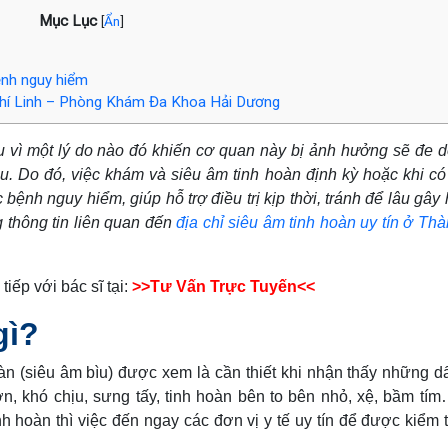
Mục Lục
[
Ẩn
]
ệnh nguy hiểm
 Chí Linh – Phòng Khám Đa Khoa Hải Dương
u vì một lý do nào đó khiến cơ quan này bị ảnh hưởng sẽ đe d
u. Do đó, việc khám và siêu âm tinh hoàn định kỳ hoặc khi c
ệnh nguy hiểm, giúp hỗ trợ điều trị kịp thời, tránh để lâu gây 
 thông tin liên quan đến
địa chỉ siêu âm tinh hoàn uy tín ở Th
tiếp với bác sĩ tại:
>>Tư Vấn Trực Tuyến<<
gì?
àn (siêu âm bìu) được xem là cần thiết khi nhận thấy những d
n, khó chịu, sưng tấy, tinh hoàn bên to bên nhỏ, xệ, bầm tí
 hoàn thì việc đến ngay các đơn vị y tế uy tín để được kiểm t