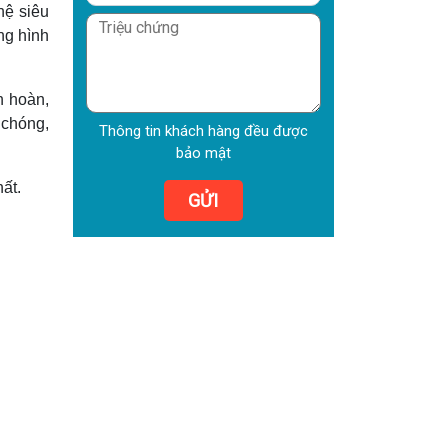
hệ siêu
ng hình
h hoàn,
 chóng,
Thông tin khách hàng đều được
bảo mật
ất.
GỬI