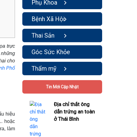
Phụ Khoa
Bệnh Xã Hội
Thai Sản
ọa trực
Góc Sức Khỏe
ó những
hại cho
Thẩm mỹ
ành Phố
Tin Mới Cập Nhật
Địa chỉ thắt ông
dẫn trứng an toàn
ấu hiệu
ở Thái Bình
m… hoặc
ra, làm