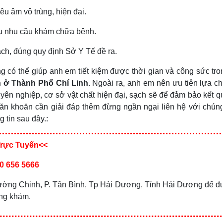
êu âm vô trùng, hiện đại.
vụ nhu cầu khám chữa bệnh.
ạch, đúng quy định Sở Y Tế đề ra.
ng có thể giúp anh em tiết kiệm được thời gian và công sức tro
ín ở Thành Phố Chí Linh
. Ngoài ra, anh em nên ưu tiên lựa c
uyên nghiệp, cơ sở vật chất hiện đại, sạch sẽ để đảm bảo kết q
n khoăn cần giải đáp thêm đừng ngần ngại liên hệ với chúng 
tin sau đây.:
Trực Tuyến<<
0 656 5666
 Trường Chinh, P. Tân Bình, Tp Hải Dương, Tỉnh Hải Dương để 
òng khám.