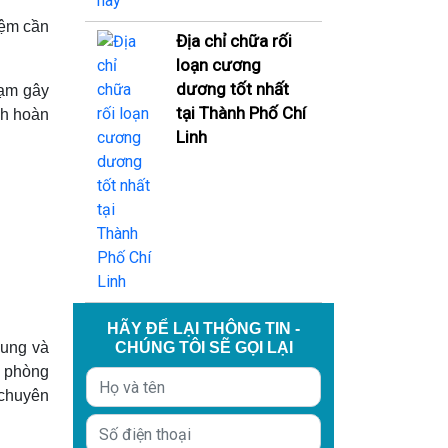
iệm cần
Địa chỉ chữa rối
loạn cương
dương tốt nhất
hạm gây
tại Thành Phố Chí
nh hoàn
Linh
HÃY ĐỂ LẠI THÔNG TIN -
hung và
CHÚNG TÔI SẼ GỌI LẠI
phòng
 chuyên