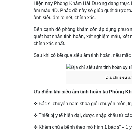
Hiện nay Phòng Khám Hải Dương đang thực hiệ
âm màu 4D. Phác đồ này sẽ giúp quét được toà
ảnh siêu âm rõ nét, chính xác.
Bên cạnh đó phòng khám còn áp dụng phương p
quét hạt nhân tinh hoàn, xét nghiệm máu, xé
chính xác nhất.
Sau khi có kết quả siêu âm tinh hoàn, nếu mắc 
Địa chỉ siêu 
Ưu điểm khi siêu âm tinh hoàn tại Phòng 
✜ Bác sĩ chuyên nam khoa giỏi chuyên môn, trự
✜ Thiết bị y tế hiện đại, được nhập khẩu từ các
✜ Khám chữa bệnh theo mô hình 1 bác sĩ – 1 y 