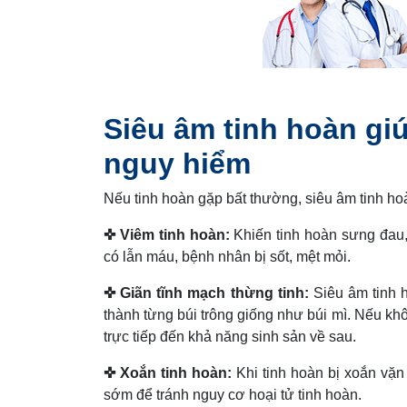
Siêu âm tinh hoàn gi
nguy hiểm
Nếu tinh hoàn gặp bất thường, siêu âm tinh ho
✜ Viêm tinh hoàn:
Khiến tinh hoàn sưng đau, 
có lẫn máu, bệnh nhân bị sốt, mệt mỏi.
✜ Giãn tĩnh mạch thừng tinh:
Siêu âm tinh h
thành từng búi trông giống như búi mì. Nếu kh
trực tiếp đến khả năng sinh sản về sau.
✜ Xoắn tinh hoàn:
Khi tinh hoàn bị xoắn vặn 
sớm để tránh nguy cơ hoại tử tinh hoàn.