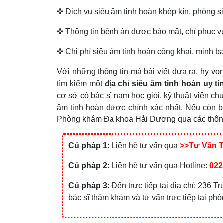
✜ Dịch vụ siêu âm tinh hoàn khép kín, phòng si
✜ Thông tin bệnh án được bảo mật, chỉ phục 
✜ Chi phí siêu âm tinh hoàn công khai, minh b
Với những thông tin mà bài viết đưa ra, hy vọ
tìm kiếm một
địa chỉ siêu âm tinh hoàn uy t
cơ sở có bác sĩ nam học giỏi, kỹ thuật viên ch
âm tinh hoàn được chính xác nhất. Nếu còn bă
Phòng khám Đa khoa Hải Dương qua các thông 
Cú pháp 1:
Liên hệ tư vấn qua
>>Tư Vấn 
Cú pháp 2:
Liên hệ tư vấn qua Hotline:
022
Cú pháp 3:
Đến trực tiếp tại địa chỉ: 236
bác sĩ thăm khám và tư vấn trực tiếp tại ph