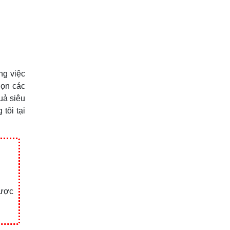
ng việc
họn các
uả siêu
tôi tại
được