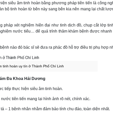
n siêu âm tinh hoàn bằng phương pháp tiên tiến là công ng
n bộ tinh hoàn từ bên này sang bên kia nên mang lại chất lượ
háp xét nghiệm hiện đại như tinh dịch đồ, chụp cắt lớp tin
t nghiệm nước tiểu… để quá trình thăm khám bệnh được nhanh
bệnh nào đó bác sĩ sẽ đưa ra phác đồ hỗ trợ điều trị phụ hợp nh
âm tinh hoàn uy tín ở Thành Phố Chí Linh
Khám Đa Khoa Hải Dương
c tiếp thực hiện siêu âm tinh hoàn.
 nước tiên tiến mang lại hình ảnh rõ nét, chính xác.
tá – 1 bệnh nhân nhằm đảm bảo tính chu đáo, toàn diện nhất.