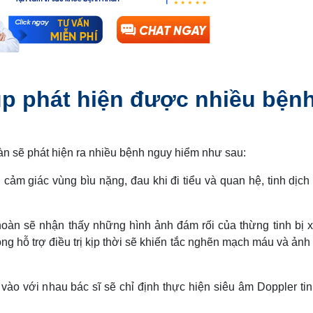
úp phát hiện được nhiều bện
àn sẽ phát hiện ra nhiều bệnh nguy hiểm như sau:
cảm giác vùng bìu nặng, đau khi đi tiểu và quan hệ, tinh dịch 
oàn sẽ nhận thấy những hình ảnh đám rối của thừng tinh bị x
ông hỗ trợ điều trị kịp thời sẽ khiến tắc nghẽn mạch máu và ản
vào với nhau bác sĩ sẽ chỉ định thực hiện siêu âm Doppler ti