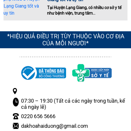
Tại Huyện Lạng Giang, có nhiều cơ sở y tế
như bệnh viện, trung tâm...
*HIỆU QUẢ ĐIỀU TRỊ TÙY THUỘC VÀO CƠ ĐỊA
CỦA MỖI NGƯỜI*
07:30 – 19:30 (Tất cả các ngày trong tuần, kể
cả ngày lễ)
0220 656 5666
dakhoahaiduong@gmail.com