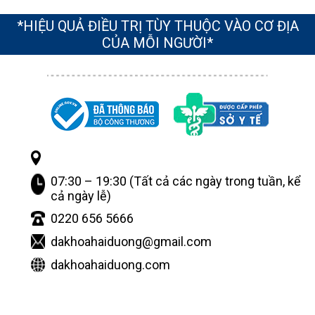
*HIỆU QUẢ ĐIỀU TRỊ TÙY THUỘC VÀO CƠ ĐỊA
CỦA MỖI NGƯỜI*
07:30 – 19:30 (Tất cả các ngày trong tuần, kể
cả ngày lễ)
0220 656 5666
dakhoahaiduong@gmail.com
dakhoahaiduong.com