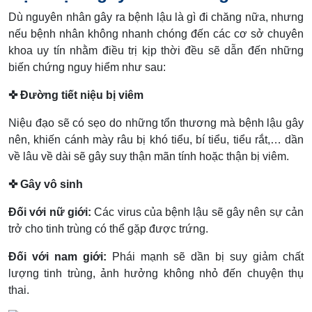
Dù nguyên nhân gây ra bệnh lậu là gì đi chăng nữa, nhưng
nếu bệnh nhân không nhanh chóng đến các cơ sở chuyên
khoa uy tín nhằm điều trị kịp thời đều sẽ dẫn đến những
biến chứng nguy hiểm như sau:
✜ Đường tiết niệu bị viêm
Niệu đạo sẽ có sẹo do những tổn thương mà bệnh lậu gây
nên, khiến cánh mày râu bị khó tiểu, bí tiểu, tiểu rắt,… dần
về lâu về dài sẽ gây suy thận mãn tính hoặc thận bị viêm.
✜ Gây vô sinh
Đối với nữ giới:
Các virus của bệnh lậu sẽ gây nên sự cản
trở cho tinh trùng có thể gặp được trứng.
Đối với nam giới:
Phái mạnh sẽ dần bị suy giảm chất
lượng tinh trùng, ảnh hưởng không nhỏ đến chuyện thụ
thai.