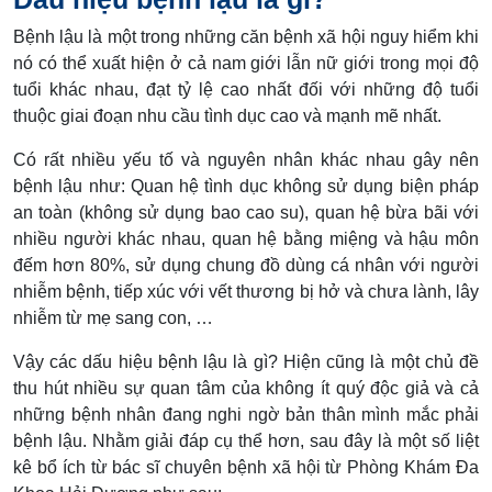
Bệnh lậu là một trong những căn bệnh xã hội nguy hiểm khi
nó có thể xuất hiện ở cả nam giới lẫn nữ giới trong mọi độ
tuổi khác nhau, đạt tỷ lệ cao nhất đối với những độ tuổi
thuộc giai đoạn nhu cầu tình dục cao và mạnh mẽ nhất.
Có rất nhiều yếu tố và nguyên nhân khác nhau gây nên
bệnh lậu như: Quan hệ tình dục không sử dụng biện pháp
an toàn (không sử dụng bao cao su), quan hệ bừa bãi với
nhiều người khác nhau, quan hệ bằng miệng và hậu môn
đếm hơn 80%, sử dụng chung đồ dùng cá nhân với người
nhiễm bệnh, tiếp xúc với vết thương bị hở và chưa lành, lây
nhiễm từ mẹ sang con, …
Vậy các dấu hiệu bệnh lậu là gì? Hiện cũng là một chủ đề
thu hút nhiều sự quan tâm của không ít quý độc giả và cả
những bệnh nhân đang nghi ngờ bản thân mình mắc phải
bệnh lậu. Nhằm giải đáp cụ thể hơn, sau đây là một số liệt
kê bổ ích từ bác sĩ chuyên bệnh xã hội từ Phòng Khám Đa