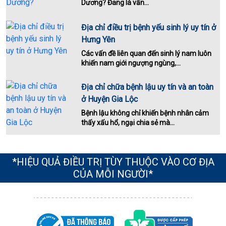
Dương? Đang là vấn...
Địa chỉ điều trị bệnh yếu sinh lý uy tín ở
Hưng Yên
Các vấn đề liên quan đến sinh lý nam luôn
khiến nam giới ngượng ngùng,...
Địa chỉ chữa bệnh lậu uy tín và an toàn
ở Huyện Gia Lộc
Bệnh lậu không chỉ khiến bệnh nhân cảm
thấy xấu hổ, ngại chia sẻ mà...
*HIỆU QUẢ ĐIỀU TRỊ TÙY THUỘC VÀO CƠ ĐỊA
CỦA MỖI NGƯỜI*