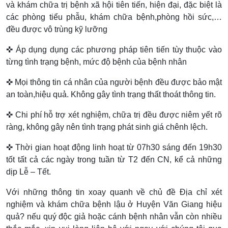
và khám chữa trị bệnh xã hội tiên tiến, hiện đại, đặc biệt là
các phòng tiểu phẫu, khám chữa bệnh,phòng hồi sức,…
đều được vô trùng kỹ lưỡng
✜ Áp dụng dụng các phương pháp tiên tiến tùy thuộc vào
từng tình trạng bệnh, mức độ bệnh của bệnh nhân
✜ Mọi thông tin cá nhân của người bệnh đều được bảo mật
an toàn,hiệu quả. Không gây tình trạng thất thoát thông tin.
✜ Chi phí hỗ trợ xét nghiệm, chữa trị đều được niêm yết rõ
ràng, không gây nên tình trạng phát sinh giá chênh lệch.
✜ Thời gian hoạt động linh hoạt từ 07h30 sáng đến 19h30
tốt tất cả các ngày trong tuần từ T2 đến CN, kể cả những
dịp Lễ – Tết.
Với những thông tin xoay quanh về chủ đề Địa chỉ xét
nghiệm và khám chữa bệnh lậu ở Huyện Văn Giang hiệu
quả? nếu quý độc giả hoặc cánh bệnh nhân vẫn còn nhiều