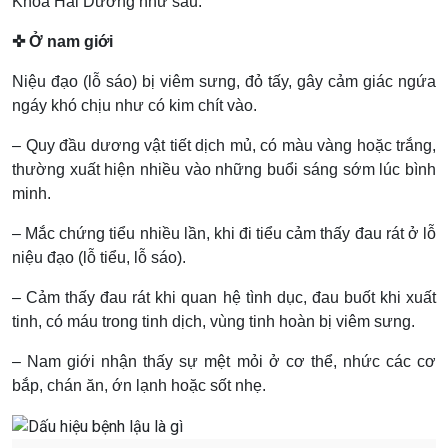
Khoa Hải Dương như sau:
✜ Ở nam giới
Niệu đạo (lỗ sáo) bị viêm sưng, đỏ tấy, gây cảm giác ngứa
ngáy khó chịu như có kim chít vào.
– Quy đầu dương vật tiết dịch mủ, có màu vàng hoặc trắng,
thường xuất hiện nhiều vào những buổi sáng sớm lúc bình
minh.
– Mắc chứng tiểu nhiều lần, khi đi tiểu cảm thấy đau rát ở lỗ
niệu đạo (lỗ tiểu, lỗ sáo).
– Cảm thấy đau rát khi quan hệ tình dục, đau buốt khi xuất
tinh, có máu trong tinh dịch, vùng tinh hoàn bị viêm sưng.
– Nam giới nhận thấy sự mệt mỏi ở cơ thể, nhức các cơ
bắp, chán ăn, ớn lạnh hoặc sốt nhẹ.