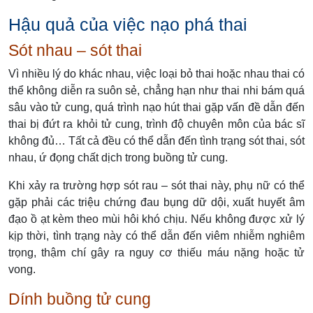
Hậu quả của việc nạo phá thai
Sót nhau – sót thai
Vì nhiều lý do khác nhau, việc loại bỏ thai hoặc nhau thai có
thể không diễn ra suôn sẻ, chẳng hạn như thai nhi bám quá
sâu vào tử cung, quá trình nạo hút thai gặp vấn đề dẫn đến
thai bị đứt ra khỏi tử cung, trình độ chuyên môn của bác sĩ
không đủ… Tất cả đều có thể dẫn đến tình trạng sót thai, sót
nhau, ứ đọng chất dịch trong buồng tử cung.
Khi xảy ra trường hợp sót rau – sót thai này, phụ nữ có thể
gặp phải các triệu chứng đau bụng dữ dội, xuất huyết âm
đạo ồ ạt kèm theo mùi hôi khó chịu. Nếu không được xử lý
kịp thời, tình trạng này có thể dẫn đến viêm nhiễm nghiêm
trọng, thậm chí gây ra nguy cơ thiếu máu nặng hoặc tử
vong.
Dính buồng tử cung