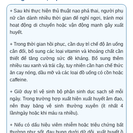
+ Sau khi thực hiện thủ thuật nạo phá thai, người phụ
nữ cần dành nhiều thời gian để nghỉ ngơi, tránh mọi
hoạt động di chuyển hoặc vận động mạnh gây xuất
huyết.
+ Trong thời gian hồi phục, cần duy trì chế độ ăn uống
cân đối, bổ sung các loại vitamin và khoáng chất cần
thiết để tăng cường sức đề kháng. Bổ sung thêm
nhiều rau xanh và trái cây, tuy nhiên cần hạn chế thức
ăn cay nóng, dầu mỡ và các loại đồ uống có cồn hoặc
caffeine.
+ Giữ duy trì vệ sinh bộ phận sinh dục sạch sẽ mỗi
ngày. Trong trường hợp xuất hiện xuất huyết âm đạo,
nên thay băng vệ sinh thường xuyên (ít nhất 4
lần/ngày hoặc khi máu ra nhiều).
+ Nếu có dấu hiệu viêm nhiễm hoặc triệu chứng bất
thường như sốt, đau bụng dưới dữ dội, xuất huyết ồ