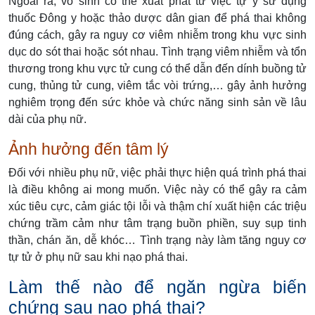
Ngoài ra, vô sinh có thể xuất phát từ việc tự ý sử dụng
thuốc Đông y hoặc thảo dược dân gian để phá thai không
đúng cách, gây ra nguy cơ viêm nhiễm trong khu vực sinh
dục do sót thai hoặc sót nhau. Tình trạng viêm nhiễm và tổn
thương trong khu vực tử cung có thể dẫn đến dính buồng tử
cung, thủng tử cung, viêm tắc vòi trứng,… gây ảnh hưởng
nghiêm trọng đến sức khỏe và chức năng sinh sản về lâu
dài của phụ nữ.
Ảnh hưởng đến tâm lý
Đối với nhiều phụ nữ, việc phải thực hiện quá trình phá thai
là điều không ai mong muốn. Việc này có thể gây ra cảm
xúc tiêu cực, cảm giác tội lỗi và thậm chí xuất hiện các triệu
chứng trầm cảm như tâm trạng buồn phiền, suy sụp tinh
thần, chán ăn, dễ khóc… Tình trạng này làm tăng nguy cơ
tự tử ở phụ nữ sau khi nạo phá thai.
Làm thế nào để ngăn ngừa biến
chứng sau nạo phá thai?