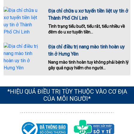
Địa chỉ chữa u xơ tuyến tiền liệt uy tín ở
Thành Phố Chí Linh
Tình trạng tiểu buốt, tiểu rắt, tiểu nhiều về
đêm do u xơ tuyến tiền...
Địa chỉ điều trị nang mào tinh hoàn uy
tín ở Hưng Yên
Nang mào tinh hoàn tuy không phải bệnh lý
gây quá nguy hiểm cho người...
*HIỆU QUẢ ĐIỀU TRỊ TÙY THUỘC VÀO CƠ ĐỊA
CỦA MỖI NGƯỜI*