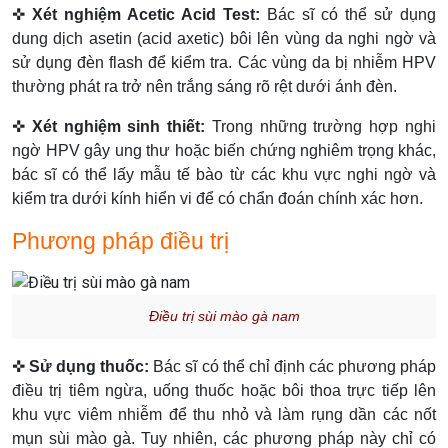
✜
Xét nghiệm Acetic Acid Test:
Bác sĩ có thể sử dụng
dung dịch asetin (acid axetic) bôi lên vùng da nghi ngờ và
sử dụng đèn flash để kiểm tra. Các vùng da bị nhiễm HPV
thường phát ra trở nên trắng sáng rõ rệt dưới ánh đèn.
✜
Xét nghiệm sinh thiết:
Trong những trường hợp nghi
ngờ HPV gây ung thư hoặc biến chứng nghiêm trọng khác,
bác sĩ có thể lấy mẫu tế bào từ các khu vực nghi ngờ và
kiểm tra dưới kính hiển vi để có chẩn đoán chính xác hơn.
Phương pháp điều trị
Điều trị sùi mào gà nam
✜
Sử dụng thuốc:
Bác sĩ có thể chỉ định các phương pháp
điều trị tiêm ngừa, uống thuốc hoặc bôi thoa trực tiếp lên
khu vực viêm nhiễm để thu nhỏ và làm rụng dần các nốt
mụn sùi mào gà. Tuy nhiên, các phương pháp này chỉ có