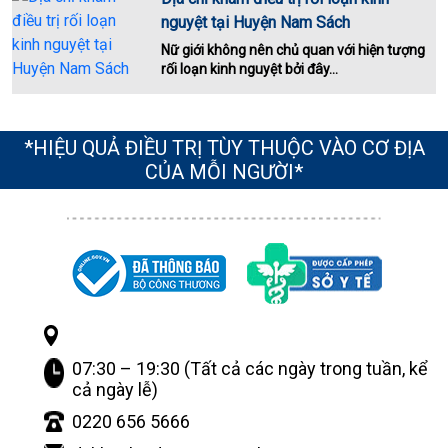
nguyệt tại Huyện Nam Sách
Nữ giới không nên chủ quan với hiện tượng
rối loạn kinh nguyệt bởi đây...
*HIỆU QUẢ ĐIỀU TRỊ TÙY THUỘC VÀO CƠ ĐỊA
CỦA MỖI NGƯỜI*
07:30 – 19:30 (Tất cả các ngày trong tuần, kể
cả ngày lễ)
0220 656 5666