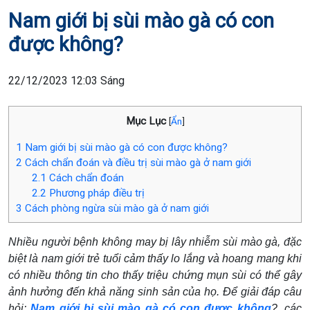
Nam giới bị sùi mào gà có con
được không?
22/12/2023 12:03 Sáng
Mục Lục
[
Ẩn
]
1
Nam giới bị sùi mào gà có con được không?
2
Cách chẩn đoán và điều trị sùi mào gà ở nam giới
2.1
Cách chẩn đoán
2.2
Phương pháp điều trị
3
Cách phòng ngừa sùi mào gà ở nam giới
Nhiều người bệnh không may bị lây nhiễm sùi mào gà, đặc
biệt là nam giới trẻ tuổi cảm thấy lo lắng và hoang mang khi
có nhiều thông tin cho thấy triệu chứng mụn sùi có thể gây
ảnh hưởng đến khả năng sinh sản của họ. Để giải đáp câu
hỏi:
Nam giới bị sùi mào gà có con được không
?, các