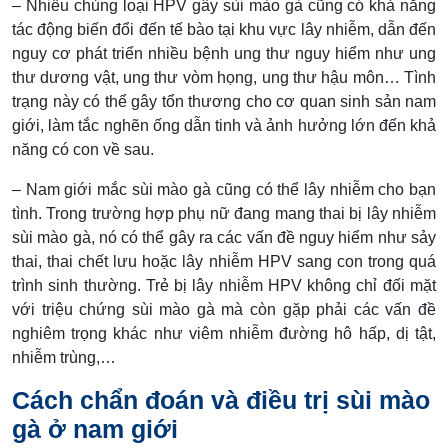
– Nhiều chủng loại HPV gây sùi mào gà cũng có khả năng
tác động biến đổi đến tế bào tại khu vực lây nhiễm, dẫn đến
nguy cơ phát triển nhiều bệnh ung thư nguy hiểm như ung
thư dương vật, ung thư vòm họng, ung thư hậu môn… Tình
trạng này có thể gây tổn thương cho cơ quan sinh sản nam
giới, làm tắc nghẽn ống dẫn tinh và ảnh hưởng lớn đến khả
năng có con về sau.
– Nam giới mắc sùi mào gà cũng có thể lây nhiễm cho bạn
tình. Trong trường hợp phụ nữ đang mang thai bị lây nhiễm
sùi mào gà, nó có thể gây ra các vấn đề nguy hiểm như sảy
thai, thai chết lưu hoặc lây nhiễm HPV sang con trong quá
trình sinh thường. Trẻ bị lây nhiễm HPV không chỉ đối mặt
với triệu chứng sùi mào gà mà còn gặp phải các vấn đề
nghiêm trọng khác như viêm nhiễm đường hô hấp, dị tật,
nhiễm trùng,…
Cách chẩn đoán và điều trị sùi mào
gà ở nam giới