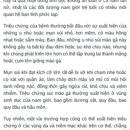
này là qua hoạt động tình dục không an toàn ở cả nam lẫn
nữ, nhất là các đối tượng nam giới trẻ tuổi có nhiều mối
quan hệ bạn tình phức tạp.
Triệu chứng của bệnh thường bắt đầu với sự xuất hiện của
những u nhú hoặc mụn sùi nhỏ, hơi mềm, có màu hồng
nhạt hoặc sẫm màu. Ban đầu, những u nhú sùi mào gà này
không gây ra bất kỳ đau đớn hoặc sự khó chịu nào, nhưng
khi chúng phát triển lớn hơn có thể tập trung lại thành mảng
hoặc cụm lớn giống mào gà.
Mụn sùi khi đạt kích cỡ lớn rất dễ bị vỡ khi chạm nhẹ hoặc
cọ xát với quần áo, làm chảy dịch máu và mủ có mùi hôi
tanh nồng nặc, đồng thời gây ngứa rát, khó chịu và viêm
nhiễm. Triệu chứng sùi mào gà thường xuất hiện ở vùng
sinh dục của nam giới, bao gồm dương vật, quy đầu, bao
quy đầu và hậu môn.
Tuy nhiên, một vài trường hợp cũng có thể xuất hiện triệu
chứng ở các vùng da và niêm mạc khác trên cơ thể, chẳng