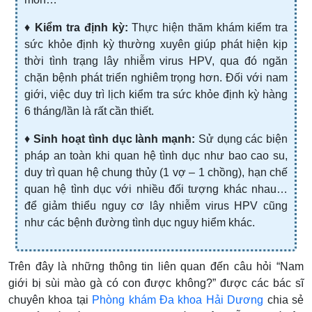
♦
Kiểm tra định kỳ:
Thực hiện thăm khám kiểm tra
sức khỏe định kỳ thường xuyên giúp phát hiện kịp
thời tình trạng lây nhiễm virus HPV, qua đó ngăn
chặn bệnh phát triển nghiêm trọng hơn. Đối với nam
giới, việc duy trì lịch kiểm tra sức khỏe định kỳ hàng
6 tháng/lần là rất cần thiết.
♦
Sinh hoạt tình dục lành mạnh:
Sử dụng các biện
pháp an toàn khi quan hệ tình dục như bao cao su,
duy trì quan hệ chung thủy (1 vợ – 1 chồng), hạn chế
quan hệ tình dục với nhiều đối tượng khác nhau…
để giảm thiểu nguy cơ lây nhiễm virus HPV cũng
như các bệnh đường tình dục nguy hiểm khác.
Trên đây là những thông tin liên quan đến câu hỏi “Nam
giới bị sùi mào gà có con được không?” được các bác sĩ
chuyên khoa tại
Phòng khám Đa khoa Hải Dương
chia sẻ