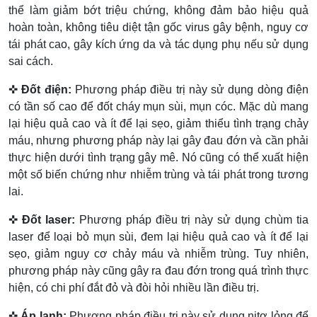
thể làm giảm bớt triệu chứng, không đảm bảo hiệu quả
hoàn toàn, không tiêu diệt tận gốc virus gây bệnh, nguy cơ
tái phát cao, gây kích ứng da và tác dụng phụ nếu sử dụng
sai cách.
✜
Đốt điện:
Phương pháp điều trị này sử dụng dòng điện
có tần số cao để đốt cháy mụn sùi, mụn cóc. Mặc dù mang
lại hiệu quả cao và ít để lại sẹo, giảm thiểu tình trạng chảy
máu, nhưng phương pháp này lại gây đau đớn và cần phải
thực hiện dưới tình trạng gây mê. Nó cũng có thể xuất hiện
một số biến chứng như nhiễm trùng và tái phát trong tương
lai.
✜
Đốt laser:
Phương pháp điều trị này sử dụng chùm tia
laser để loại bỏ mụn sùi, đem lại hiệu quả cao và ít để lại
sẹo, giảm nguy cơ chảy máu và nhiễm trùng. Tuy nhiên,
phương pháp này cũng gây ra đau đớn trong quá trình thực
hiện, có chi phí đắt đỏ và đòi hỏi nhiều lần điều trị.
✜
Áp lạnh:
Phương pháp điều trị này sử dụng nitơ lỏng để