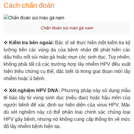
Cách chẩn đoán
Chẩn đoán sùi mào gà nam
✜
Kiểm tra bên ngoài:
Bác sĩ sẽ thực hiện một kiểm tra kỹ
lưỡng trên các vùng da của bệnh nhân để phát hiện các
dấu hiệu nốt sùi mào gà hoặc mụn cóc sinh dục. Tuy nhiên,
không phải tất cả các trường hợp lây nhiễm HPV đều xuất
hiện triệu chứng cụ thể, đặc biệt là trong giai đoạn mới lây
nhiễm hoặc ủ bệnh.
✜
Xét nghiệm HPV DNA:
Phương pháp này sử dụng mẫu
tế bào lấy từ vùng sinh dục (niệu đạo) hoặc hậu môn của
người bệnh để xác định sự hiện diện của virus HPV. Mặc
dù xét nghiệm này có thể phân loại chính xác chủng loại
HPV gây bệnh, nhưng nó không cung cấp thông tin về mức
độ lây nhiễm bệnh hiện tại.