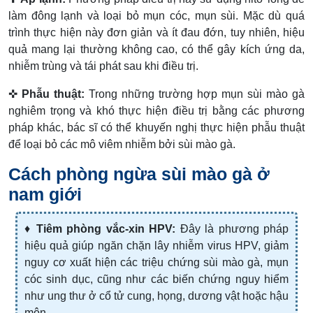
làm đông lạnh và loại bỏ mụn cóc, mụn sùi. Mặc dù quá
trình thực hiện này đơn giản và ít đau đớn, tuy nhiên, hiệu
quả mang lại thường không cao, có thể gây kích ứng da,
nhiễm trùng và tái phát sau khi điều trị.
✜
Phẫu thuật:
Trong những trường hợp mụn sùi mào gà
nghiêm trọng và khó thực hiện điều trị bằng các phương
pháp khác, bác sĩ có thể khuyến nghị thực hiện phẫu thuật
để loại bỏ các mô viêm nhiễm bởi sùi mào gà.
Cách phòng ngừa sùi mào gà ở
nam giới
♦
Tiêm phòng vắc-xin HPV:
Đây là phương pháp
hiệu quả giúp ngăn chặn lây nhiễm virus HPV, giảm
nguy cơ xuất hiện các triệu chứng sùi mào gà, mụn
cóc sinh dục, cũng như các biến chứng nguy hiểm
như ung thư ở cổ tử cung, họng, dương vật hoặc hậu
môn…