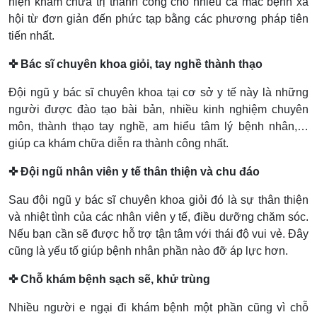
hiện khám chữa trị thành công cho nhiều ca mắc bệnh xã
hội từ đơn giản đến phức tạp bằng các phương pháp tiên
tiến nhất.
✜ Bác sĩ chuyên khoa giỏi, tay nghề thành thạo
Đội ngũ y bác sĩ chuyên khoa tại cơ sở y tế này là những
người được đào tạo bài bản, nhiều kinh nghiệm chuyên
môn, thành thạo tay nghề, am hiểu tâm lý bệnh nhân,…
giúp ca khám chữa diễn ra thành công nhất.
✜ Đội ngũ nhân viên y tế thân thiện và chu đáo
Sau đội ngũ y bác sĩ chuyên khoa giỏi đó là sự thân thiện
và nhiệt tình của các nhân viên y tế, điều dưỡng chăm sóc.
Nếu bạn cần sẽ được hỗ trợ tận tâm với thái độ vui vẻ. Đây
cũng là yếu tố giúp bệnh nhân phần nào đỡ áp lực hơn.
✜ Chỗ khám bệnh sạch sẽ, khử trùng
Nhiều người e ngại đi khám bệnh một phần cũng vì chỗ