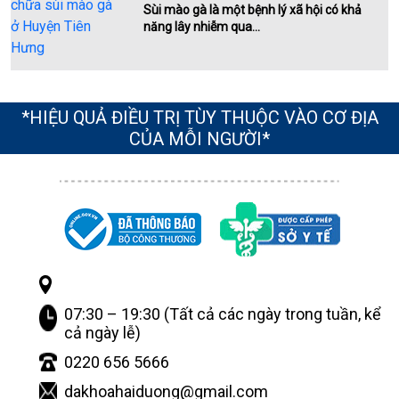
Sùi mào gà là một bệnh lý xã hội có khả
năng lây nhiễm qua...
*HIỆU QUẢ ĐIỀU TRỊ TÙY THUỘC VÀO CƠ ĐỊA
CỦA MỖI NGƯỜI*
07:30 – 19:30 (Tất cả các ngày trong tuần, kể
cả ngày lễ)
0220 656 5666
dakhoahaiduong@gmail.com