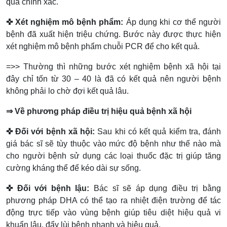
quả chính xác.
✜ Xét nghiệm mô bệnh phẩm:
Áp dụng khi cơ thể người
bệnh đã xuất hiện triệu chứng. Bước này được thực hiện
xét nghiệm mô bệnh phẩm chuỗi PCR để cho kết quả.
=>> Thường thì những bước xét nghiệm bệnh xã hội tại
đây chỉ tốn từ 30 – 40 là đã có kết quả nên người bệnh
không phải lo chờ đợi kết quả lâu.
⇒ Về phương pháp điều trị hiệu quả bệnh xã hội
✜ Đối với bệnh xã hội:
Sau khi có kết quả kiểm tra, đánh
giá bác sĩ sẽ tùy thuộc vào mức độ bệnh như thế nào mà
cho người bệnh sử dụng các loại thuốc đặc trị giúp tăng
cường kháng thể để kéo dài sự sống.
✜ Đối với bệnh lậu:
Bác sĩ sẽ áp dụng điều trị bằng
phương pháp DHA có thể tạo ra nhiệt điện trường để tác
động trực tiếp vào vùng bệnh giúp tiêu diệt hiệu quả vi
khuẩn lậu, đẩy lùi bệnh nhanh và hiệu quả.