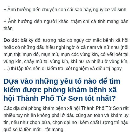
+ Ảnh hưởng đến chuyện con cái sao này, nguy cơ vô sinh
+ Ảnh hưởng đến người khác, thậm chí cả tính mạng bản
thân
Do đó:
bất kỳ đối tượng nào có nguy cơ mắc bệnh xã hội
hoặc có những dấu hiệu nghi ngờ ở cả nam và nữ như (nổi
mụn thịt, mụn đỏ, mụn mủ, mụn cóc vùng kín, có vết loét tại
vùng kín, chảy mủ tại vùng kín, khí hư ra nhiều ở vùng kín,
…) thì lập tức nên đi kiểm tra, xét nghiệm và điều trị ngay.
Dựa vào những yếu tố nào để tìm
kiếm được phòng khám bệnh xã
hội Thành Phố Từ Sơn tốt nhất?
Các địa chỉ phòng khám bệnh xã hội Thành Phố Từ Sơn rất
nhiều tuy nhiên không phải ở đâu cũng an toàn và khám uy
tín, nếu như chọn bừa, chọn đại nơi kém chất lượng thì hậu
quả sẽ là tiền mất – tật mang.