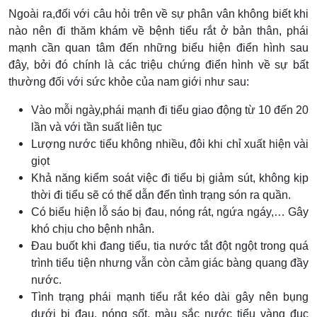
Ngoài ra,đối với câu hỏi trên về sự phân vân không biết khi
nào nên đi thăm khám về bệnh tiểu rắt ở bản thân, phái
mạnh cần quan tâm đến những biểu hiện điển hình sau
đây, bởi đó chính là các triệu chứng điển hình về sự bất
thường đối với sức khỏe của nam giới như sau:
Vào mỗi ngày,phái mạnh đi tiểu giao động từ 10 đến 20
lần và với tần suất liên tục
Lượng nước tiểu không nhiều, đôi khi chỉ xuất hiện vài
giọt
Khả năng kiểm soát việc đi tiểu bị giảm sút, không kịp
thời đi tiểu sẽ có thể dẫn đến tình trạng són ra quần.
Có biểu hiện lỗ sáo bị đau, nóng rát, ngứa ngáy,… Gây
khó chịu cho bệnh nhân.
Đau buốt khi đang tiểu, tia nước tắt đột ngột trong quá
trình tiểu tiện nhưng vẫn còn cảm giác bàng quang đầy
nước.
Tình trạng phái mạnh tiểu rắt kéo dài gây nên bụng
dưới bị đau, nóng sốt, màu sắc nước tiểu vàng đục