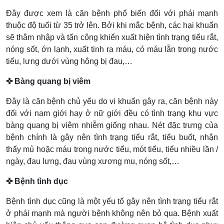
Đây được xem là căn bệnh phổ biến đối với phái mạnh
thuộc độ tuổi từ 35 trở lên. Bởi khi mắc bệnh, các hại khuẩn
sẽ thâm nhập và tấn công khiến xuất hiện tình trạng tiểu rắt,
nóng sốt, ớn lạnh, xuất tinh ra máu, có máu lẫn trong nước
tiểu, lưng dưới vùng hông bị đau,…
✜ Bàng quang bị viêm
Đây là căn bệnh chủ yếu do vi khuẩn gây ra, căn bệnh này
đối với nam giới hay ở nữ giới đều có tình trạng khu vực
bàng quang bị viêm nhiễm giống nhau. Nét đặc trưng của
bệnh chính là gây nên tình trạng tiểu rắt, tiểu buốt, nhận
thấy mủ hoặc máu trong nước tiểu, mót tiểu, tiểu nhiều lần /
ngày, đau lưng, đau vùng xương mu, nóng sốt,…
✜ Bệnh tình dục
Bệnh tình dục cũng là một yếu tố gây nên tình trạng tiểu rắt
ở phái mạnh mà người bệnh không nên bỏ qua. Bệnh xuất