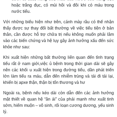
hoặc trắng đục, có mùi hôi và đôi khi có máu trong
nước tiểu.
Với những biểu hiện như trên, cánh mày râu có thể nhận
thấy được sự thay đổi bất thường về việc tiểu tiện ở bản
thân, cần được hỗ trợ chữa trị nếu không muốn phải lâm
vào các biến chứng và hệ lụy gây ảnh hưởng xấu đến sức
khỏe như sau:
Khi xuất hiện những bất thường liên quan đến tình trạng
tiểu rắt ở nam giới,việc ủ bệnh trong thời gian dài sẽ gây
nên các khối u xuất hiện trong đường tiểu, dần phát triển
lớn làm tiểu ra máu, dẫn đến nhiễm trùng và tái đi tái lại,
khiến bị apxe thận, thận bị tổn thương và hư
Ngoài ra, bệnh nếu kéo dài còn dẫn đến các ảnh hưởng
mật thiết về quan hệ “ân ái” của phái mạnh như xuất tinh
sớm, hiếm muộn – vô sinh, rối loạn cương dương, yếu sinh
lý.