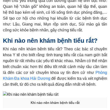
hiện chủ yếu thông qua con đường quan hệ tình dục như:
Quan hệ “chăn gối” không an toàn, quan hệ tập thể, quan
hệ thô bạo kém vệ sinh, có lối sống tình dục phóng đãng,…
Sẽ tạo cơ hội cho những hại khuẩn từ các bệnh tình dục
như: Lậu, Giang mai, Mụn rộp sinh dục, Sùi mào gà tấn
công sức khỏe bệnh nhân, gây chứng tiểu rắt.
Khi nào nên khám bệnh tiểu rắt?
Khi nào nên khám bệnh tiểu rắt? Theo các bác sĩ chuyên
khoa Y tế cho biết rằng: tình trạng tiểu rắt của nam giới bắt
nguồn từ rất nhiều các yếu tố khác nhau. Nhằm có thể nhận
biết chuẩn xác hơn thì điều tốt nhất cánh mày râu cần làm
là đến các cơ sở chuyên khoa uy tín đơn cử như
Phòng
Khám Đa khoa Hải Dương
để được kiểm tra và xét nghiệm
cần thiết, từ đó cho ra kết quả đúng đắn nhất về bệnh.
Khi nào nên khám bệnh tiểu rắt