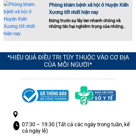
Phòng khám bệnh xã hội ở Huyện Kiến
Xương tốt nhất hiện nay
Đứng trước sự lây lan nhanh chóng và
những tác hại nghiêm trọng của những...
*HIỆU QUẢ ĐIỀU TRỊ TÙY THUỘC VÀO CƠ ĐỊA
CỦA MỖI NGƯỜI*
07:30 – 19:30 (Tất cả các ngày trong tuần, kể
cả ngày lễ)