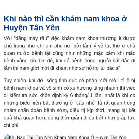
Khi nào thì cần khám nam khoa ở
Huyện Tân Yên
Với “đấng mày râu” việc khám nam khoa thường ít được
chú trọng như chị em phụ nữ, bởi tâm lý vô tư, thờ ơ chủ
quan trước bệnh tật cũng như những mặc cảm khi mắc
bệnh vùng kín. Do đó, khi có bệnh trong người bất đắc dĩ
lắm thì nam giới mới đi khám nhờ sự hỗ trợ từ bác sĩ.
Tuy nhiên, khi đời sống tình dục có phần “cởi mở”, tỉ lệ bị
bệnh nam khoa và vô sinh có xu hướng tăng nhanh thì việc
đi kiểm tra sức khỏe định kỳ 6 tháng/ 1 lần; nhất là khi có
những biểu hiện bất thường ở “cậu nhỏ” là rất quan trọng
nhằm chẩn đoán bệnh sớm, điều trị kịp thời, mang lại kết
quả khả quan hơn, đồng thời giảm thiểu bớt những áp lực
chi phí.