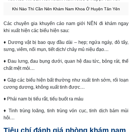
Khi Nào Thì Cần Nên Khám Nam Khoa Ở Huyện Tân Yên
Các chuyên gia khuyến cáo nam giới NÊN đi khám ngay
khi xuất hiện các biểu hiện sau:
♦ Dương vật bị bao quy đầu dài – hẹp; ngứa ngáy, đỏ tấy,
sưng, viêm, nổi mụn, tiết dịch/ chảy mủ niệu đạo…
♦ Đau lưng, đau bụng dưới, quan hệ đau tức, bỏng rát, thể
chất mệt mỏi…
♦ Gặp các biểu hiện bất thường như xuất tinh sớm, rối loạn
cương dương, không xuất tinh được…
♦ Phái nam bị tiểu rắt, tiểu buốt ra máu
♦ Tinh trùng loãng, tinh trùng vón cục, tinh dịch bám mùi
hôi…
Tiêu chí đánh giá phòng khám nam