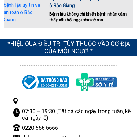
ở Bắc Giang
Bệnh lậu không chỉ khiến bệnh nhân cảm
thấy xấu hổ, ngại chia sẻ mà...
*HIỆU QUẢ ĐIỀU TRỊ TÙY THUỘC VÀO CƠ ĐỊA
CỦA MỖI NGƯỜI*
07:30 – 19:30 (Tất cả các ngày trong tuần, kể
cả ngày lễ)
0220 656 5666