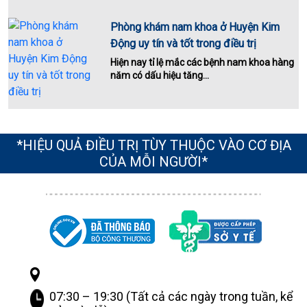
Phòng khám nam khoa ở Huyện Kim
Động uy tín và tốt trong điều trị
Hiện nay tỉ lệ mắc các bệnh nam khoa hàng
năm có dấu hiệu tăng...
*HIỆU QUẢ ĐIỀU TRỊ TÙY THUỘC VÀO CƠ ĐỊA
CỦA MỖI NGƯỜI*
07:30 – 19:30 (Tất cả các ngày trong tuần, kể