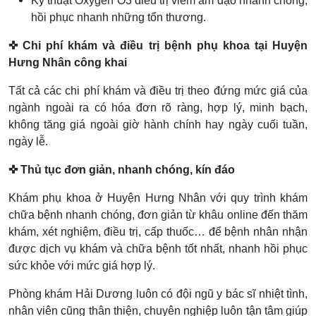
Kỹ thuật Oxygen O3 điều trị viêm âm đạo nhanh chóng,
hồi phục nhanh những tổn thương.
✜ Chi phí khám và điều trị bệnh phụ khoa tại Huyện
Hưng Nhân công khai
Tất cả các chi phí khám và điều trị theo đứng mức giá của
ngành ngoài ra có hóa đơn rõ ràng, hợp lý, minh bạch,
không tăng giá ngoài giờ hành chính hay ngày cuối tuần,
ngày lễ.
✜ Thủ tục đơn giản, nhanh chóng, kín đáo
Khám phụ khoa ở Huyện Hưng Nhân với quy trình khám
chữa bệnh nhanh chóng, đơn giản từ khâu online đến thăm
khám, xét nghiệm, điều trị, cấp thuốc… để bệnh nhân nhận
được dịch vụ khám và chữa bệnh tốt nhất, nhanh hồi phục
sức khỏe với mức giá hợp lý.
Phòng khám Hải Dương luôn có đội ngũ y bác sĩ nhiệt tình,
nhân viên cũng thân thiện, chuyên nghiệp luôn tận tâm giúp