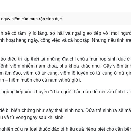
i nguy hiểm của mụn rộp sinh dục
sẽ có tâm lý lo lắng, sợ hãi và ngại giao tiếp với mọi ngư
h hoạt hàng ngày, công việc và cả học tập. Nhưng nếu tình tr
ợ điều trị kịp thời tại những địa chỉ chữa mụn rộp sinh dục 
 bệnh viêm nhiễm nam khoa, phụ khoa khác như: Gây viêm tin
m âm đạo, viêm cổ tử cung, viêm lộ tuyến cổ tử cung ở nữ gi
nh – hiếm muộn cho cả nam và nữ giới.
ngùng tiếp xúc chuyện “chăn gối”. Lâu dần dễ rơi vào tình trạ
ễ bị biến chứng như sảy thai, sinh non. Đứa trẻ sinh ra sẽ m
 và tử vong ngay sau khi sinh.
nghiên cứu ra loại thuốc đặc trị hiệu quả riêng biệt cho căn b