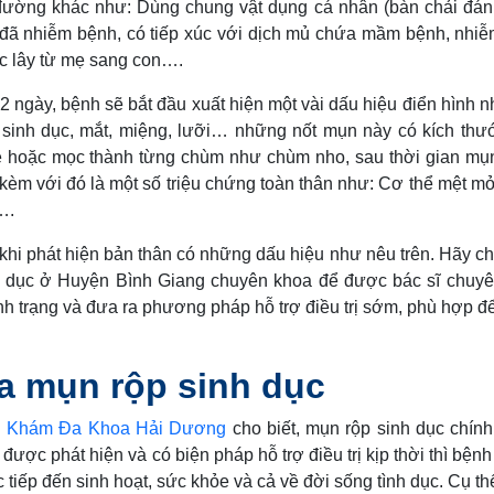
đường khác như: Dùng chung vật dụng cá nhân (bàn chải đán
 đã nhiễm bệnh, có tiếp xúc với dịch mủ chứa mầm bệnh, nhi
ặc lây từ mẹ sang con….
2 ngày, bệnh sẽ bắt đầu xuất hiện một vài dấu hiệu điển hình n
 sinh dục, mắt, miệng, lưỡi… những nốt mụn này có kích thư
lẻ hoặc mọc thành từng chùm như chùm nho, sau thời gian m
 kèm với đó là một số triệu chứng toàn thân như: Cơ thể mệt mỏ
….
hi phát hiện bản thân có những dấu hiệu như nêu trên. Hãy c
h dục ở Huyện Bình Giang chuyên khoa để được bác sĩ chuy
nh trạng và đưa ra phương pháp hỗ trợ điều trị sớm, phù hợp để
a mụn rộp sinh dục
 Khám Đa Khoa Hải Dương
cho biết, mụn rộp sinh dục chính
ược phát hiện và có biện pháp hỗ trợ điều trị kịp thời thì bệnh
tiếp đến sinh hoạt, sức khỏe và cả về đời sống tình dục. Cụ th