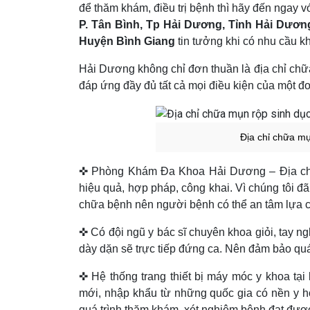
để thăm khám, điều trị bệnh thì hãy đến ngay
P. Tân Bình, Tp Hải Dương, Tỉnh Hải Dươn
Huyện Bình Giang
tin tưởng khi có nhu cầu 
Hải Dương không chỉ đơn thuần là địa chỉ chữa
đáp ứng đầy đủ tất cả mọi điều kiện của một đơn
Địa chỉ chữa mụ
✜ Phòng Khám Đa Khoa Hải Dương – Địa chỉ t
hiệu quả, hợp pháp, công khai. Vì chúng tôi
chữa bệnh nên người bệnh có thể an tâm lựa 
✜ Có đội ngũ y bác sĩ chuyên khoa giỏi, tay
dày dặn sẽ trực tiếp đứng ca. Nên đảm bảo quá
✜ Hệ thống trang thiết bị máy móc y khoa tại
mới, nhập khẩu từ những quốc gia có nền y học
quá trình thăm khám, xét nghiệm bệnh đạt đượ