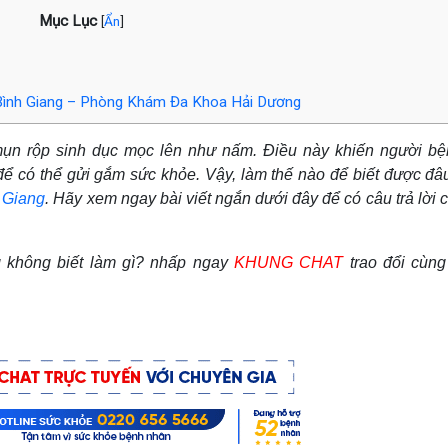
Mục Lục
[
Ẩn
]
n Bình Giang – Phòng Khám Đa Khoa Hải Dương
mụn rộp sinh dục mọc lên như nấm. Điều này khiến người b
ể có thể gửi gắm sức khỏe. Vậy, làm thế nào để biết được đâ
h Giang
. Hãy xem ngay bài viết ngắn dưới đây để có câu trả lời 
 không biết làm gì? nhấp ngay
KHUNG CHAT
trao đổi cùng