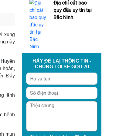
Địa chỉ cắt bao
quy đầu uy tín tại
Bắc Ninh
ời xung
ạng này
HÃY ĐỂ LẠI THÔNG TIN -
ở Huyện
CHÚNG TÔI SẼ GỌI LẠI
h hoàn,
ới. Đây
ng lãnh
ắc bệnh
ệnh mụn