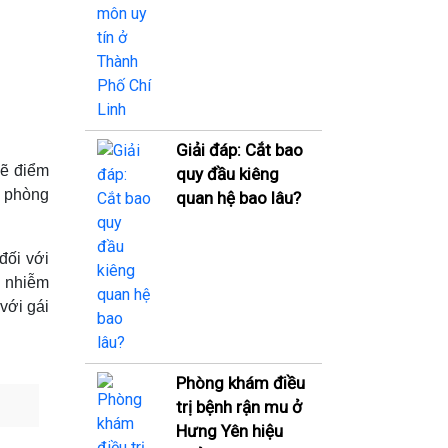
Giải đáp: Cắt bao
sẽ điểm
quy đầu kiêng
ể phòng
quan hệ bao lâu?
đối với
y nhiễm
với gái
Phòng khám điều
trị bệnh rận mu ở
Hưng Yên hiệu