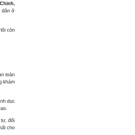
Chinh,
i dân ở
tôi còn
an toàn
ng khám
inh dục
cao.
tư, đổi
hất cho