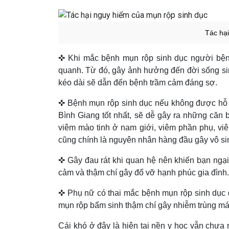
Tác hạ
✜ Khi mắc bệnh mụn rộp sinh dục người bệnh 
quanh. Từ đó, gây ảnh hưởng đến đời sống sin
kéo dài sẽ dẫn đến bệnh trầm cảm đáng sợ.
✜ Bệnh mụn rộp sinh dục nếu không được hỗ tr
Bình Giang tốt nhất, sẽ dễ gây ra những căn
viêm mào tinh ở nam giới, viêm phần phụ, viê
cũng chính là nguyên nhân hàng đầu gây vô si
✜ Gây đau rát khi quan hệ nên khiến bạn ngại 
cảm và thậm chí gây đổ vỡ hạnh phúc gia đình.
✜ Phụ nữ có thai mắc bệnh mụn rộp sinh dục d
mụn rộp bẩm sinh thậm chí gây nhiễm trùng máu
Cái khó ở đây là hiện tại nền y học vẫn chưa 