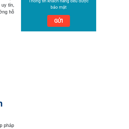
Thông tin khách hàng đều được
uy tín,
bảo mật
ướng hỗ
GỬI
h
ợp pháp