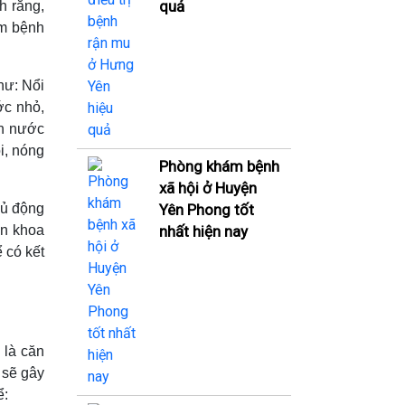
quả
h răng,
ễm bệnh
hư: Nổi
ớc nhỏ,
ụn nước
i, nóng
Phòng khám bệnh
xã hội ở Huyện
Yên Phong tốt
hủ động
nhất hiện nay
ên khoa
 có kết
 là căn
 sẽ gây
ể: