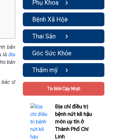
Phụ Khoa
Bệnh Xã Hội
Thai Sản
ệnh băn
Góc Sức Khỏe
u là
địa
cho bản
Thẩm mỹ
 bác sĩ
Tin Mới Cập Nhật
Địa chỉ điều trị
bệnh nứt kẽ hậu
môn uy tín ở
Thành Phố Chí
Linh