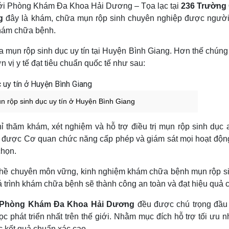
 với Phòng Khám Đa Khoa Hải Dương – Tọa lạc tại
236 Trường 
g
đây là khám, chữa mụn rộp sinh chuyên nghiệp được ngườ
khám chữa bệnh.
 mụn rộp sinh dục uy tín tại Huyện Bình Giang. Hơn thế chúng 
 vị y tế đạt tiêu chuẩn quốc tế như sau:
n rộp sinh dục uy tín ở Huyện Bình Giang
hăm khám, xét nghiệm và hỗ trợ điều trị mụn rộp sinh dục 
 đã được Cơ quan chức năng cấp phép và giám sát mọi hoạt độ
chọn.
 nghề chuyên môn vững, kinh nghiệm khám chữa bệnh mụn rộp s
 trình khám chữa bệnh sẽ thành công an toàn và đạt hiệu quả 
Phòng Khám Đa Khoa Hải Dương
đều được chú trọng đầu 
 phát triển nhất trên thế giới. Nhằm mục đích hỗ trợ tối ưu n
c kết quả chuẩn xác cao.