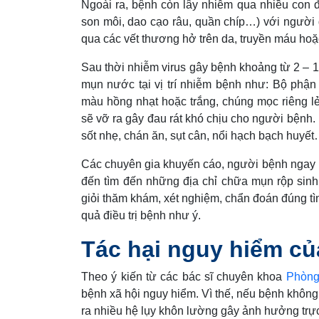
Ngoài ra, bệnh còn lây nhiễm qua nhiều con 
son môi, dao cạo râu, quần chíp…) với người
qua các vết thương hở trên da, truyền máu ho
Sau thời nhiễm virus gây bệnh khoảng từ 2 – 1
mụn nước tại vị trí nhiễm bệnh như: Bộ phận
màu hồng nhạt hoặc trắng, chúng mọc riêng 
sẽ vỡ ra gây đau rát khó chịu cho người bệnh.
sốt nhẹ, chán ăn, sụt cân, nổi hạch bạch huyết
Các chuyên gia khuyến cáo, người bệnh ngay k
đến tìm đến những địa chỉ chữa mụn rộp sin
giỏi thăm khám, xét nghiệm, chẩn đoán đúng tì
quả điều trị bệnh như ý.
Tác hại nguy hiểm củ
Theo ý kiến từ các bác sĩ chuyên khoa
Phòng
bệnh xã hội nguy hiểm. Vì thế, nếu bệnh không đ
ra nhiều hệ lụy khôn lường gây ảnh hưởng trực 