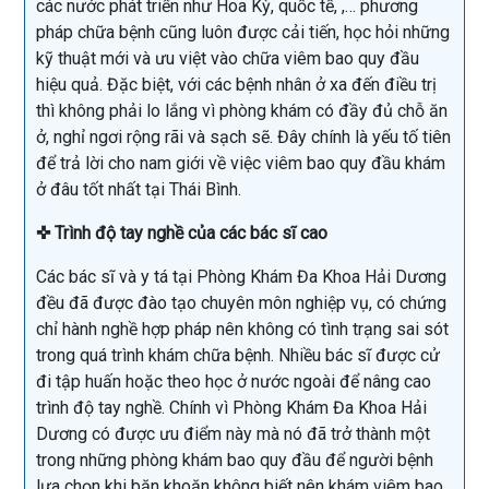
các nước phát triển như Hoa Kỳ, quốc tế, ,… phương
pháp chữa bệnh cũng luôn được cải tiến, học hỏi những
kỹ thuật mới và ưu việt vào chữa viêm bao quy đầu
hiệu quả. Đặc biệt, với các bệnh nhân ở xa đến điều trị
thì không phải lo lắng vì phòng khám có đầy đủ chỗ ăn
ở, nghỉ ngơi rộng rãi và sạch sẽ. Đây chính là yếu tố tiên
để trả lời cho nam giới về việc viêm bao quy đầu khám
ở đâu tốt nhất tại Thái Bình.
✜ Trình độ tay nghề của các bác sĩ cao
Các bác sĩ và y tá tại Phòng Khám Đa Khoa Hải Dương
đều đã được đào tạo chuyên môn nghiệp vụ, có chứng
chỉ hành nghề hợp pháp nên không có tình trạng sai sót
trong quá trình khám chữa bệnh. Nhiều bác sĩ được cử
đi tập huấn hoặc theo học ở nước ngoài để nâng cao
trình độ tay nghề. Chính vì Phòng Khám Đa Khoa Hải
Dương có được ưu điểm này mà nó đã trở thành một
trong những phòng khám bao quy đầu để người bệnh
lựa chọn khi băn khoăn không biết nên khám viêm bao