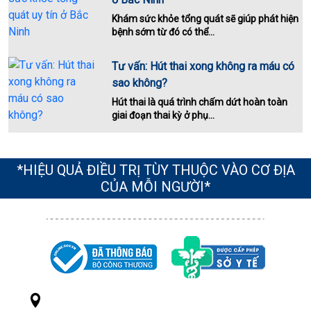
Khám sức khỏe tổng quát sẽ giúp phát hiện
bệnh sớm từ đó có thể...
Tư vấn: Hút thai xong không ra máu có
sao không?
Hút thai là quá trình chấm dứt hoàn toàn
giai đoạn thai kỳ ở phụ...
*HIỆU QUẢ ĐIỀU TRỊ TÙY THUỘC VÀO CƠ ĐỊA
CỦA MỖI NGƯỜI*