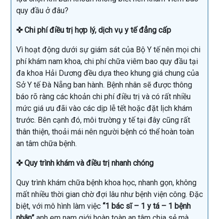
quy đầu ở đâu?
✜ Chi phí điều trị hợp lý, dịch vụ y tế đẳng cấp
Vì hoạt động dưới sự giám sát của Bộ Y tế nên mọi chi
phí khám nam khoa, chi phí chữa viêm bao quy đầu tại
đa khoa Hải Dương đều dựa theo khung giá chung của
Sở Y tế Đà Nẵng ban hành. Bệnh nhân sẽ được thông
báo rõ ràng các khoản chi phí điều trị và có rất nhiều
mức giá ưu đãi vào các dịp lễ tết hoặc đặt lịch khám
trước. Bên cạnh đó, môi trường y tế tại đây cũng rất
thân thiện, thoải mái nên người bệnh có thể hoàn toàn
an tâm chữa bệnh.
✜ Quy trình khám và điều trị nhanh chóng
Quy trình khám chữa bệnh khoa học, nhanh gọn, không
mất nhiều thời gian chờ đợi lâu như bệnh viện công. Đặc
biệt, với mô hình làm việc
“1 bác sĩ – 1 y tá – 1 bệnh
nhân”
anh em nam giới hoàn toàn an tâm chia sẻ mà