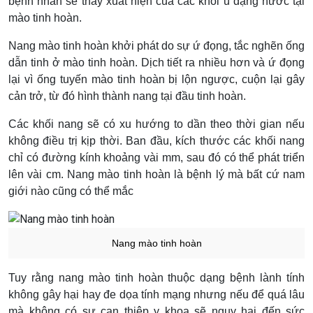
bệnh nhân sẽ thấy xuất hiện của các khối u dạng nước tại
mào tinh hoàn.
Nang mào tinh hoàn khởi phát do sự ứ đọng, tắc nghẽn ống
dẫn tinh ở mào tinh hoàn. Dịch tiết ra nhiều hơn và ứ đọng
lại vì ống tuyến mào tinh hoàn bị lộn ngược, cuộn lại gây
cản trở, từ đó hình thành nang tại đầu tinh hoàn.
Các khối nang sẽ có xu hướng to dần theo thời gian nếu
không điều trị kịp thời. Ban đầu, kích thước các khối nang
chỉ có đường kính khoảng vài mm, sau đó có thể phát triển
lên vài cm. Nang mào tinh hoàn là bệnh lý mà bất cứ nam
giới nào cũng có thể mắc
Nang mào tinh hoàn
Tuy rằng nang mào tinh hoàn thuộc dạng bệnh lành tính
không gây hại hay đe dọa tính mạng nhưng nếu để quá lâu
mà không có sự can thiệp y khoa sẽ nguy hại đến sức