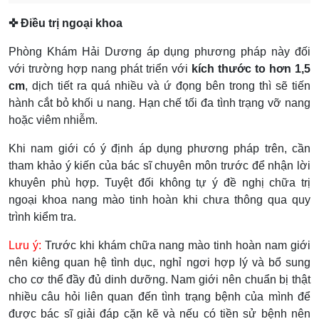
✜ Điều trị ngoại khoa
Phòng Khám Hải Dương áp dụng phương pháp này đối
với trường hợp nang phát triển với
kích thước to hơn 1,5
cm
, dịch tiết ra quá nhiều và ứ đọng bên trong thì sẽ tiến
hành cắt bỏ khối u nang. Hạn chế tối đa tình trạng vỡ nang
hoặc viêm nhiễm.
Khi nam giới có ý định áp dụng phương pháp trên, cần
tham khảo ý kiến của bác sĩ chuyên môn trước để nhận lời
khuyên phù hợp. Tuyệt đối không tự ý đề nghị chữa trị
ngoại khoa nang mào tinh hoàn khi chưa thông qua quy
trình kiểm tra.
Lưu ý:
Trước khi khám chữa nang mào tinh hoàn nam giới
nên kiêng quan hệ tình dục, nghỉ ngơi hợp lý và bổ sung
cho cơ thể đầy đủ dinh dưỡng. Nam giới nên chuẩn bị thật
nhiều câu hỏi liên quan đến tình trạng bệnh của mình để
được bác sĩ giải đáp cặn kẽ và nếu có tiền sử bệnh nên