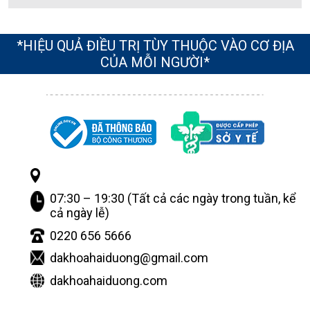
*HIỆU QUẢ ĐIỀU TRỊ TÙY THUỘC VÀO CƠ ĐỊA
CỦA MỖI NGƯỜI*
07:30 – 19:30 (Tất cả các ngày trong tuần, kể
cả ngày lễ)
0220 656 5666
dakhoahaiduong@gmail.com
dakhoahaiduong.com