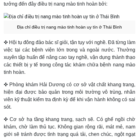
tưởng đến đây điều trị nang mào tinh hoàn bởi:
Địa chỉ điều trị nang mào tinh hoàn uy tín ở Thái Bình
✜ Hội tụ đông đảo bác sĩ giỏi, tận tụy với nghề. Đã từng làm
việc tại các bệnh viện lớn trong và ngoài nước. Thường
xuyên tập huấn để nâng cao tay nghề, vận dụng thành thạo
các thiết bị y tế trong công tác khám chữa bệnh nang mào
tinh hoàn.
✜ Phòng khám Hải Dương có cơ sở vật chất khang trang,
hiện đại được bảo quản trong môi trường vô trùng, nhân
viên kỹ thuật kiểm tra định kỳ để khi vận hành không có sai
sót.
✜ Cơ sở hạ tầng khang trang, sạch sẽ. Có ghế ngồi chờ
khám, chờ làm thủ tục. Không gian rộng rãi, mát mẻ, nam
giới sẽ tránh được tình trạng quá tải, chen chúc, ngột ngạt