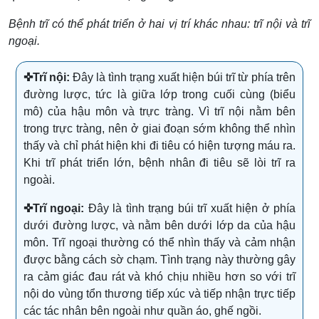
Bệnh trĩ có thể phát triển ở hai vị trí khác nhau: trĩ nội và trĩ
ngoại.
✜
Trĩ nội:
Đây là tình trạng xuất hiện búi trĩ từ phía trên
đường lược, tức là giữa lớp trong cuối cùng (biểu
mô) của hậu môn và trực tràng. Vì trĩ nội nằm bên
trong trực tràng, nên ở giai đoạn sớm không thể nhìn
thấy và chỉ phát hiện khi đi tiêu có hiện tượng máu ra.
Khi trĩ phát triển lớn, bệnh nhân đi tiêu sẽ lòi trĩ ra
ngoài.
✜
Trĩ ngoại:
Đây là tình trạng búi trĩ xuất hiện ở phía
dưới đường lược, và nằm bên dưới lớp da của hậu
môn. Trĩ ngoại thường có thể nhìn thấy và cảm nhận
được bằng cách sờ chạm. Tình trạng này thường gây
ra cảm giác đau rát và khó chịu nhiều hơn so với trĩ
nội do vùng tổn thương tiếp xúc và tiếp nhận trực tiếp
các tác nhân bên ngoài như quần áo, ghế ngồi.