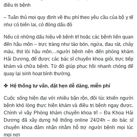
điều trị bệnh
– Tuân thủ mọi quy định về thu phí theo yêu cầu của bộ y tế
như có biên lai, có đóng dấu đỏ
Nếu có những dấu hiệu về bệnh trĩ hoăc các bệnh liên quan
đến hậu môn – trực tràng như táo bón, ngứa, đau rát, chảy
máu, thịt lòi hậu môn…người bệnh nên đến phòng khám
Hải Dương, để được các bác sĩ chuyên khoa giỏi, trực tiếp
khám và chữa bệnh. Từ đó giúp phục hồi nhanh chóng để
quay lại sinh hoạt bình thường.
✜ Hệ thống tư vấn, đặt hẹn dễ dàng, miễn phí
Cuộc sống hiện đại với nhiều bận rộn, đôi lúc khiến người
bệnh khó lòng thực hiện khám và điều trị bệnh ngay được.
Chình vì vậy Phòng khám chuyên khoa trĩ – Đa Khoa Hải
Dương đã xây dựng hệ thống online 24/24h – do bác sĩ
chuyên khoa đảm nhận nhằm hỗ trợ người bệnh mọi lúc
mọi nơi