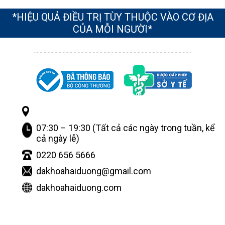
*HIỆU QUẢ ĐIỀU TRỊ TÙY THUỘC VÀO CƠ ĐỊA
CỦA MỖI NGƯỜI*
07:30 – 19:30 (Tất cả các ngày trong tuần, kể
cả ngày lễ)
0220 656 5666
dakhoahaiduong@gmail.com
dakhoahaiduong.com