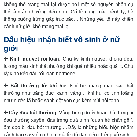
không thể mang thai lại được bởi một số nguyên nhân cụ
thể làm ảnh hưởng đến như: Cổ tử cung mắc bệnh lý, hệ
thống buồng trứng gặp trục trặc… Những yếu tố này khiến
cánh nữ giới khó mang thai lại.
Dấu hiệu nhận biết vô sinh ở nữ
giới
✜ Kinh nguyệt rối loạn:
Chu kỳ kinh nguyệt không đều,
lượng máu kinh thất thường khi quá nhiều hoặc quá ít, Chu
kỳ kinh kéo dài, rối loạn hormone,…
✜ Bất thường từ khí hư:
Khí hư mang màu sắc bất
thường như trắng đục, xanh, vàng… khí hư có tính loãng
như nước lã hoặc sánh đặt vón cục kèm mùi hôi tanh.
✜ Gây đau bất thường:
Vùng bụng dưới hoặc thắt lưng bị
đau thường xuyên, đau trong quá trình “quan hệ chăn gối”,
âm đạo bị đau bất thường,…Đấy là những biểu hiện nhằm
cảnh báo sự viêm nhiễm mà từ đó dẫn đến chứng vô sinh –