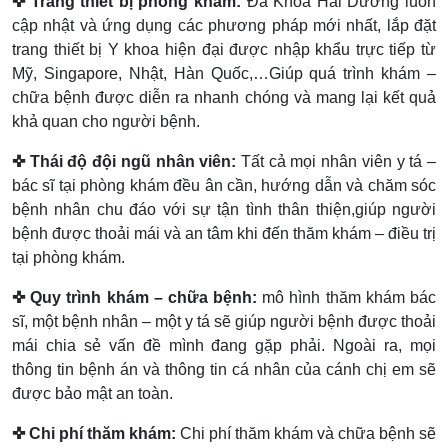
✜ Trang thiết bị phòng khám:
Đa Khoa Hải Dương luôn
cập nhật và ứng dụng các phương pháp mới nhất, lắp đặt
trang thiết bị Y khoa hiện đại được nhập khẩu trực tiếp từ
Mỹ, Singapore, Nhật, Hàn Quốc,…Giúp quá trình khám –
chữa bệnh được diễn ra nhanh chóng và mang lại kết quả
khả quan cho người bệnh.
✜ Thái độ đội ngũ nhân viên:
Tất cả mọi nhân viên y tá –
bác sĩ tại phòng khám đều ân cần, hướng dẫn và chăm sóc
bệnh nhân chu đáo với sự tận tình thân thiện,giúp người
bệnh được thoải mái và an tâm khi đến thăm khám – điều trị
tại phòng khám.
✜ Quy trình khám – chữa bệnh:
mô hình thăm khám bác
sĩ, một bệnh nhân – một y tá sẽ giúp người bệnh được thoải
mái chia sẻ vấn đề mình đang gặp phải. Ngoài ra, mọi
thông tin bệnh án và thông tin cá nhân của cánh chị em sẽ
được bảo mật an toàn.
✜ Chi phí thăm khám:
Chi phí thăm khám và chữa bệnh sẽ