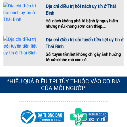
Địa chỉ điều trị hôi nách uy tín ở Thái
Bình
Hôi nách không phải là bệnh lý nguy hiểm
nhưng nếu không sớm can thiệp,...
Địa chỉ điều trị sỏi tuyến tiền liệt uy tín ở
Thái Bình
Sỏi tuyến tiền liệt không chỉ gây ảnh hưởng
tới sức khỏe mà còn có...
*HIỆU QUẢ ĐIỀU TRỊ TÙY THUỘC VÀO CƠ ĐỊA
CỦA MỖI NGƯỜI*