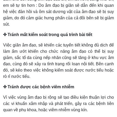
em sẽ tự tin hơn : Do âm đạo bị giãn sẽ dẫn đến khi quan
hệ việc đàn hồi và ôm sát dương vật của âm đạo sẽ bị suy
giảm, do đó cảm giác hưng phấn của cả đôi bên sẽ bị giảm
sút.
✜ Tránh mất kiểm soát trong quá trình bài tiết
Việc giãn âm đạo, sẽ khiến các tuyến tiết không đủ dịch để
làm ẩm ướt khiến cho chức năng âm đạo có thể bị suy
giảm, sắc tố da cùng nếp nhăn cũng sẽ tăng ở khu vực âm
đạo, cùng đó sẽ xảy ra tình trạng rối loạn nội tiết. Bên cạnh
đó, sẽ kéo theo việc không kiểm soát được nước tiểu hoặc
rò rỉ nước tiểu.
✜ Tránh được các bệnh viêm nhiễm
Vì việc vùng âm đạo bị rộng sẽ tạo điều kiện thuận lợi cho
các vi khuẩn xâm nhập và phát triển, gây ra các bệnh liên
quan về phụ khoa, hoặc viêm nhiễm vùng kín.