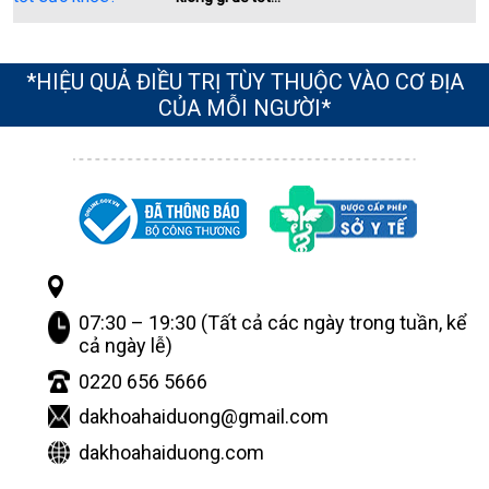
*HIỆU QUẢ ĐIỀU TRỊ TÙY THUỘC VÀO CƠ ĐỊA
CỦA MỖI NGƯỜI*
07:30 – 19:30 (Tất cả các ngày trong tuần, kể
cả ngày lễ)
0220 656 5666
dakhoahaiduong@gmail.com
dakhoahaiduong.com