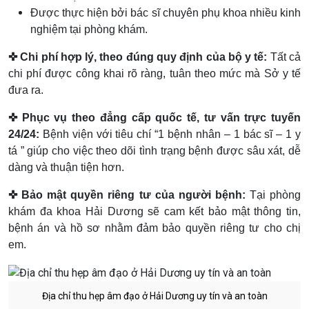
Được thực hiện bởi bác sĩ chuyên phụ khoa nhiều kinh
nghiệm tại phòng khám.
✜ Chi phí hợp lý, theo đúng quy định của bộ y tế:
Tất cả
chi phí được công khai rõ ràng, tuân theo mức mà Sở y tế
đưa ra.
✜ Phục vụ theo đẳng cấp quốc tế, tư vấn trực tuyến
24/24:
Bệnh viện với tiêu chí “1 bệnh nhân – 1 bác sĩ – 1 y
tá ” giúp cho việc theo dõi tình trạng bệnh được sâu xát, dễ
dàng và thuận tiện hơn.
✜ Bảo mật quyền riêng tư của người bệnh:
Tại phòng
khám đa khoa Hải Dương sẽ cam kết bảo mật thông tin,
bệnh án và hồ sơ nhằm đảm bảo quyền riêng tư cho chị
em.
Địa chỉ thu hẹp âm đạo ở Hải Dương uy tín và an toàn