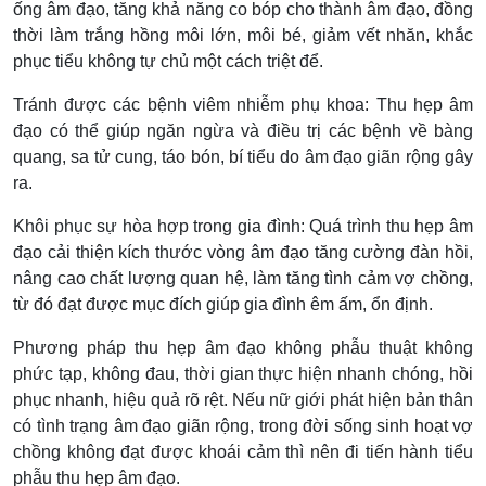
ống âm đạo, tăng khả năng co bóp cho thành âm đạo, đồng
thời làm trắng hồng môi lớn, môi bé, giảm vết nhăn, khắc
phục tiểu không tự chủ một cách triệt để.
Tránh được các bệnh viêm nhiễm phụ khoa: Thu hẹp âm
đạo có thể giúp ngăn ngừa và điều trị các bệnh về bàng
quang, sa tử cung, táo bón, bí tiểu do âm đạo giãn rộng gây
ra.
Khôi phục sự hòa hợp trong gia đình: Quá trình thu hẹp âm
đạo cải thiện kích thước vòng âm đạo tăng cường đàn hồi,
nâng cao chất lượng quan hệ, làm tăng tình cảm vợ chồng,
từ đó đạt được mục đích giúp gia đình êm ấm, ổn định.
Phương pháp thu hẹp âm đạo không phẫu thuật không
phức tạp, không đau, thời gian thực hiện nhanh chóng, hồi
phục nhanh, hiệu quả rõ rệt. Nếu nữ giới phát hiện bản thân
có tình trạng âm đạo giãn rộng, trong đời sống sinh hoạt vợ
chồng không đạt được khoái cảm thì nên đi tiến hành tiểu
phẫu thu hẹp âm đạo.