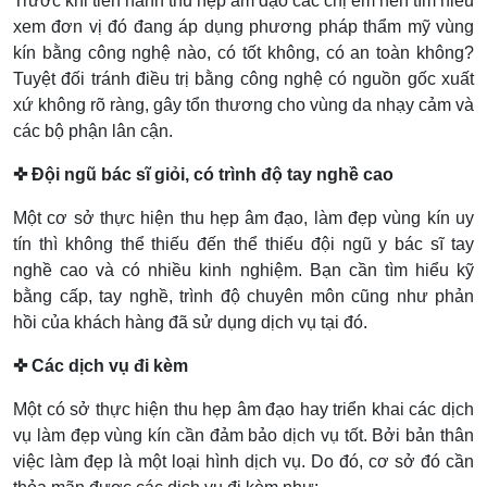
Trước khi tiến hành thu hẹp âm đạo các chị em nên tìm hiểu
xem đơn vị đó đang áp dụng phương pháp thẩm mỹ vùng
kín bằng công nghệ nào, có tốt không, có an toàn không?
Tuyệt đối tránh điều trị bằng công nghệ có nguồn gốc xuất
xứ không rõ ràng, gây tổn thương cho vùng da nhạy cảm và
các bộ phận lân cận.
✜ Đội ngũ bác sĩ giỏi, có trình độ tay nghề cao
Một cơ sở thực hiện thu hẹp âm đạo, làm đẹp vùng kín uy
tín thì không thể thiếu đến thể thiếu đội ngũ y bác sĩ tay
nghề cao và có nhiều kinh nghiệm. Bạn cần tìm hiểu kỹ
bằng cấp, tay nghề, trình độ chuyên môn cũng như phản
hồi của khách hàng đã sử dụng dịch vụ tại đó.
✜ Các dịch vụ đi kèm
Một có sở thực hiện thu hẹp âm đạo hay triển khai các dịch
vụ làm đẹp vùng kín cần đảm bảo dịch vụ tốt. Bởi bản thân
việc làm đẹp là một loại hình dịch vụ. Do đó, cơ sở đó cần