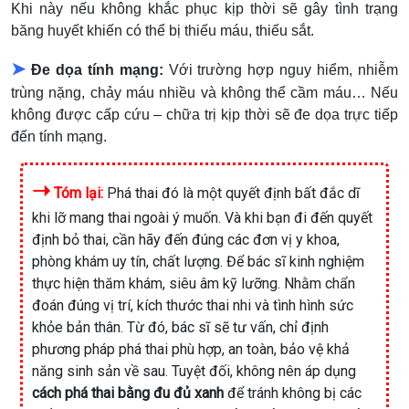
Khi này nếu không khắc phục kịp thời sẽ gây tình trạng
băng huyết khiến có thể bị thiếu máu, thiếu sắt.
➤
Đe dọa tính mạng:
Với trường hợp nguy hiểm, nhiễm
trùng nặng, chảy máu nhiều và không thể cầm máu… Nếu
không được cấp cứu – chữa trị kịp thời sẽ đe dọa trực tiếp
đến tính mạng.
➝
Tóm lại:
Phá thai đó là một quyết định bất đắc dĩ
khi lỡ mang thai ngoài ý muốn. Và khi bạn đi đến quyết
định bỏ thai, cần hãy đến đúng các đơn vị y khoa,
phòng khám uy tín, chất lượng. Để bác sĩ kinh nghiệm
thực hiện thăm khám, siêu âm kỹ lưỡng. Nhằm chẩn
đoán đúng vị trí, kích thước thai nhi và tình hình sức
khỏe bản thân. Từ đó, bác sĩ sẽ tư vấn, chỉ định
phương pháp phá thai phù hợp, an toàn, bảo vệ khả
năng sinh sản về sau. Tuyệt đối, không nên áp dụng
cách phá thai bằng đu đủ xanh
để tránh không bị các