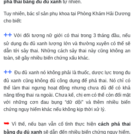
phá thai bằng đu đủ xanh
tự nhiên.
Tuy nhiên, bác sĩ sản phụ khoa tại Phòng Khám Hải Dương
cho biết:
++
Với đối tượng nữ giới có thai trong 3 tháng đầu, nếu
sử dụng đu đủ xanh lượng lớn và thường xuyên có thể sẽ
dẫn tới sảy thai. Những cách sảy thai này cũng không an
toàn, sẽ gây nhiều biến chứng xấu khác.
++
Đu đủ xanh nó không phải là thuốc, dược lực trong đu
đủ xanh cũng không đủ công dụng để phá thai. Nó chỉ có
thể làm thai ngưng hoạt động nhưng chưa đủ để có khả
năng tống thai ra ngoài. Chưa kể, chị em có thể còn đối mặt
với những cơn đau bụng “dữ dội” và thêm nhiều biến
chứng nguy hiểm khác nếu không kịp thời xử lý.
➥
Vì thế, nếu bạn vẫn cố tình thực hiện
cách phá thai
bằng đu đủ xanh
sẽ dẫn đến nhiều biến chứng nguy hiểm.