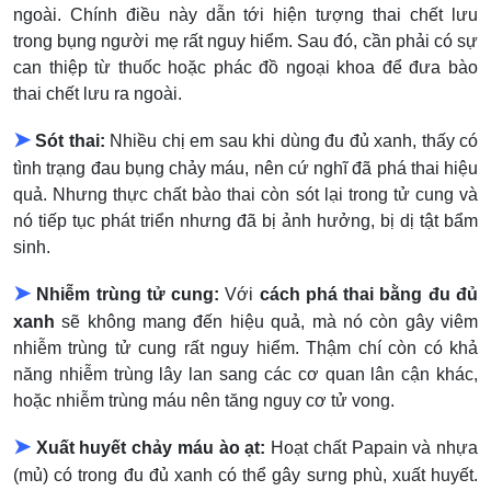
ngoài. Chính điều này dẫn tới hiện tượng thai chết lưu
trong bụng người mẹ rất nguy hiểm. Sau đó, cần phải có sự
can thiệp từ thuốc hoặc phác đồ ngoại khoa để đưa bào
thai chết lưu ra ngoài.
➤
Sót thai:
Nhiều chị em sau khi dùng đu đủ xanh, thấy có
tình trạng đau bụng chảy máu, nên cứ nghĩ đã phá thai hiệu
quả. Nhưng thực chất bào thai còn sót lại trong tử cung và
nó tiếp tục phát triển nhưng đã bị ảnh hưởng, bị dị tật bẩm
sinh.
➤
Nhiễm trùng tử cung:
Với
cách phá thai bằng đu đủ
xanh
sẽ không mang đến hiệu quả, mà nó còn gây viêm
nhiễm trùng tử cung rất nguy hiểm. Thậm chí còn có khả
năng nhiễm trùng lây lan sang các cơ quan lân cận khác,
hoặc nhiễm trùng máu nên tăng nguy cơ tử vong.
➤
Xuất huyết chảy máu ào ạt:
Hoạt chất Papain và nhựa
(mủ) có trong đu đủ xanh có thể gây sưng phù, xuất huyết.