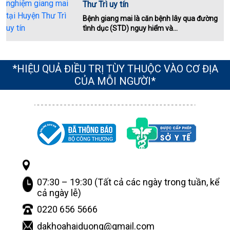
Thư Trì uy tín
Bệnh giang mai là căn bệnh lây qua đường
tình dục (STD) nguy hiểm và...
*HIỆU QUẢ ĐIỀU TRỊ TÙY THUỘC VÀO CƠ ĐỊA
CỦA MỖI NGƯỜI*
07:30 – 19:30 (Tất cả các ngày trong tuần, kể
cả ngày lễ)
0220 656 5666
dakhoahaiduong@gmail.com