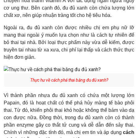
chuyển hóa thành vitamin A với tác dụng ngăn ngừa nguy
cơ ung thư. Bên cạnh đó, đu đủ xanh còn chứa lượng lớn
chất xơ, nên giúp nhuận tràng tốt cho hệ tiêu hóa.
Ngoài ra, đu đủ xanh còn được nhiều chị em phụ nữ lỡ
mang thai ngoài ý muốn lựa chọn như là cách tự nhiên để
bỏ thai tại nhà. Bởi loại thực phẩm này vừa dễ kiếm, được
truyền tai nhau từ xa xưa, chi phí lại thấp và cách thức thực
hiện đơn giản.
Thực hư về cách phá thai bằng đu đủ xanh?
Vì thành phần nhựa đu đủ xanh có chứa một lượng lớn
Papain, đó là hoạt chất có thể phá hủy màng tế bào phôi
thai. Từ đó, khiến phôi thai khó hoặc không thể bám vào dạ
con được nữa. Đồng thời, trong đu đủ xanh còn có thành
phần enzyme gây co thắt tử cung và dễ dẫn đến sảy thai.
Chính vì những đặc tính đó, mà chị em tin và áp dụng
cách