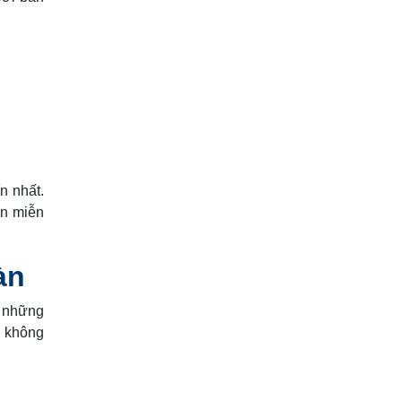
n nhất.
àn miễn
àn
i những
ế không