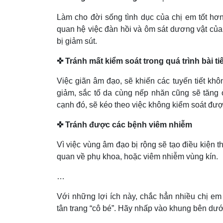
Làm cho đời sống tình dục của chị em tốt hơn
quan hệ việc đàn hồi và ôm sát dương vật của
bị giảm sút.
✜ Tránh mất kiểm soát trong quá trình bài tiế
Việc giãn âm đạo, sẽ khiến các tuyến tiết kh
giảm, sắc tố da cùng nếp nhăn cũng sẽ tăng ở 
cạnh đó, sẽ kéo theo việc không kiểm soát được
✜ Tránh được các bệnh viêm nhiễm
Vì việc vùng âm đạo bị rộng sẽ tạo điều kiện t
quan về phụ khoa, hoặc viêm nhiễm vùng kín.
…
Với những lợi ích này, chắc hẳn nhiều chị e
tân trang “cô bé”. Hãy nhấp vào khung bên dướ