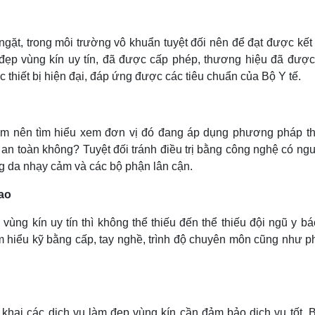
ặt, trong môi trường vô khuẩn tuyệt đối nên để đạt được kết 
 đẹp vùng kín uy tín, đã được cấp phép, thương hiệu đã đượ
c thiết bị hiện đại, đáp ứng được các tiêu chuẩn của Bộ Y tế.
 em nên tìm hiểu xem đơn vị đó đang áp dụng phương pháp 
 an toàn không? Tuyệt đối tránh điều trị bằng công nghệ có ng
g da nhạy cảm và các bộ phận lân cận.
cao
ùng kín uy tín thì không thể thiếu đến thể thiếu đội ngũ y bác
m hiểu kỹ bằng cấp, tay nghề, trình độ chuyên môn cũng như p
 khai các dịch vụ làm đẹp vùng kín cần đảm bảo dịch vụ tốt. 