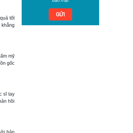
bảo mật
GỬI
quả tốt
c khẳng
thẩm mỹ
uồn gốc
 sĩ tay
hản hồi
Bởi bản