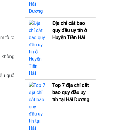
Địa chỉ cắt bao
quy đầu uy tín ở
Huyện Tiền Hải
em tỏ ra
u không
iệu quả
Top 7 địa chỉ cắt
bao quy đầu uy
tín tại Hải Dương