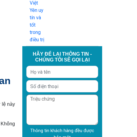
HÃY ĐỂ LẠI THÔNG TIN -
CHÚNG TÔI SẼ GỌI LẠI
 an
 lệ này
. Không
Thông tin khách hàng đều được