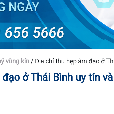
 vùng kín
/
Địa chỉ thu hẹp âm đạo ở Thá
 đạo ở Thái Bình uy tín và