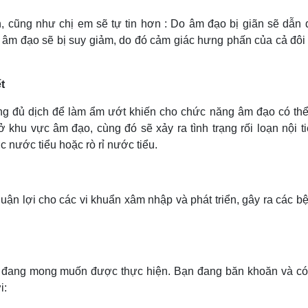
, cũng như chị em sẽ tự tin hơn : Do âm đạo bị giãn sẽ dẫn 
 âm đạo sẽ bị suy giảm, do đó cảm giác hưng phấn của cả đôi
t
ông đủ dịch để làm ẩm ướt khiến cho chức năng âm đạo có thể
khu vực âm đạo, cùng đó sẽ xảy ra tình trạng rối loạn nội ti
 nước tiểu hoặc rò rỉ nước tiểu.
huận lợi cho các vi khuẩn xâm nhập và phát triển, gây ra các bệ
m đang mong muốn được thực hiện. Bạn đang băn khoăn và có
i: