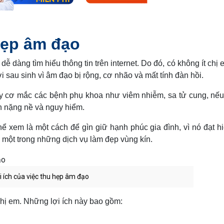
 hẹp âm đạo
ễ dàng tìm hiểu thông tin trên internet. Do đó, có không ít chị 
i sau sinh vì âm đạo bị rộng, cơ nhão và mất tính đàn hồi.
uy cơ mắc các bệnh phụ khoa như viêm nhiễm, sa tử cung, nế
ển nặng nề và nguy hiểm.
thể xem là một cách để gìn giữ hạnh phúc gia đình, vì nó đạt h
 một trong những dịch vụ làm đẹp vùng kín.
i ích của việc thu hẹp âm đạo
 chị em. Những lợi ích này bao gồm: