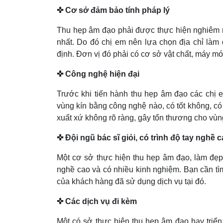
✜ Cơ sở đảm bảo tính pháp lý
Thu hẹp âm đạo phải được thực hiện nghiêm ng
nhất. Do đó chị em nên lựa chọn địa chỉ làm
định. Đơn vị đó phải có cơ sở vật chất, máy mó
✜ Công nghệ hiện đại
Trước khi tiến hành thu hẹp âm đạo các chị
vùng kín bằng công nghệ nào, có tốt không, có
xuất xứ không rõ ràng, gây tổn thương cho vùn
✜ Đội ngũ bác sĩ giỏi, có trình độ tay nghề 
Một cơ sở thực hiện thu hẹp âm đạo, làm đẹp v
nghề cao và có nhiều kinh nghiệm. Bạn cần tì
của khách hàng đã sử dụng dịch vụ tại đó.
✜ Các dịch vụ đi kèm
Một có sở thực hiện thu hẹp âm đạo hay triển