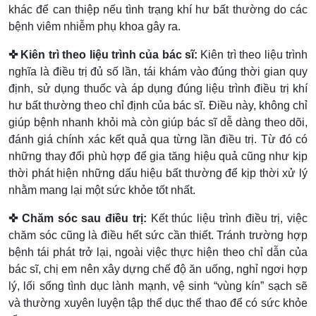
khác để can thiệp nếu tình trạng khí hư bất thường do các
bệnh viêm nhiễm phụ khoa gây ra.
✜ Kiên trì theo liệu trình của bác sĩ:
Kiên trì theo liệu trình
nghĩa là điều trị đủ số lần, tái khám vào đúng thời gian quy
định, sử dụng thuốc và áp dụng đúng liệu trình điều trị khí
hư bất thường theo chỉ định của bác sĩ. Điều này, không chỉ
giúp bệnh nhanh khỏi mà còn giúp bác sĩ dễ dàng theo dõi,
đánh giá chính xác kết quả qua từng lần điều trị. Từ đó có
những thay đổi phù hợp để gia tăng hiệu quả cũng như kịp
thời phát hiện những dấu hiệu bất thường để kịp thời xử lý
nhằm mang lại một sức khỏe tốt nhất.
✜ Chăm sóc sau điều trị:
Kết thúc liệu trình điều trị, việc
chăm sóc cũng là điều hết sức cần thiết. Tránh trường hợp
bệnh tái phát trở lại, ngoài việc thực hiện theo chỉ dẫn của
bác sĩ, chị em nên xây dựng chế độ ăn uống, nghỉ ngơi hợp
lý, lối sống tình dục lành mạnh, vệ sinh “vùng kín” sạch sẽ
và thường xuyên luyện tập thể dục thể thao để có sức khỏe