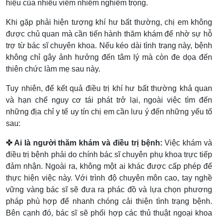
hiệu của nhiều viêm nhiễm nghiêm trọng.
Khi gặp phải hiện tượng khí hư bất thường, chị em không
được chủ quan mà cần tiến hành thăm khám để nhờ sự hỗ
trợ từ bác sĩ chuyên khoa. Nếu kéo dài tình trạng này, bệnh
không chỉ gây ảnh hưởng đến tâm lý mà còn đe dọa đến
thiên chức làm mẹ sau này.
Tuy nhiên, để kết quả điều trị khí hư bất thường khả quan
và hạn chế nguy cơ tái phát trở lại, ngoài việc tìm đến
những địa chỉ y tế uy tín chị em cần lưu ý đến những yếu tố
sau:
✜ Ai là người thăm khám và điều trị bệnh:
Việc khám và
điều trị bệnh phải do chính bác sĩ chuyên phụ khoa trực tiếp
đảm nhận. Ngoài ra, không một ai khác được cấp phép để
thực hiện việc này. Với trình độ chuyên môn cao, tay nghề
vững vàng bác sĩ sẽ đưa ra phác đồ và lựa chọn phương
pháp phù hợp để nhanh chóng cải thiện tình trạng bệnh.
Bên cạnh đó, bác sĩ sẽ phối hợp các thủ thuật ngoại khoa