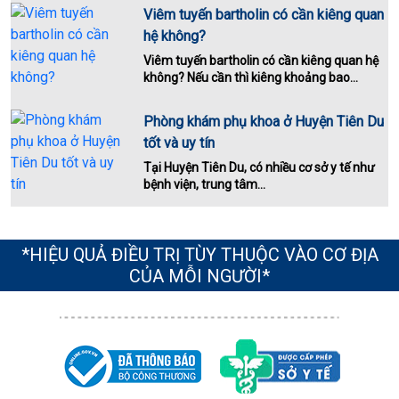
Viêm tuyến bartholin có cần kiêng quan
hệ không?
Viêm tuyến bartholin có cần kiêng quan hệ
không? Nếu cần thì kiêng khoảng bao...
Phòng khám phụ khoa ở Huyện Tiên Du
tốt và uy tín
Tại Huyện Tiên Du, có nhiều cơ sở y tế như
bệnh viện, trung tâm...
*HIỆU QUẢ ĐIỀU TRỊ TÙY THUỘC VÀO CƠ ĐỊA
CỦA MỖI NGƯỜI*