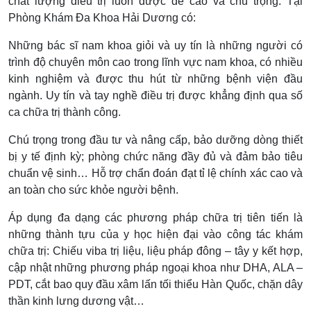
chất lượng điều trị luôn được đề cao và chú trọng. Tại
Phòng Khám Đa Khoa Hải Dương có:
Những bác sĩ nam khoa giỏi và uy tín là những người có
trình độ chuyên môn cao trong lĩnh vực nam khoa, có nhiều
kinh nghiệm và được thu hút từ những bệnh viện đầu
ngành. Uy tín và tay nghề điều trị được khẳng định qua số
ca chữa trị thành công.
Chú trọng trong đầu tư và nâng cấp, bảo dưỡng dòng thiết
bị y tế định kỳ; phòng chức năng đầy đủ và đảm bảo tiêu
chuẩn vệ sinh… Hỗ trợ chẩn đoán đạt tỉ lệ chính xác cao và
an toàn cho sức khỏe người bệnh.
Áp dụng đa dạng các phương pháp chữa trị tiên tiến là
những thành tựu của y học hiện đại vào công tác khám
chữa trị: Chiếu viba trị liệu, liệu pháp đông – tây y kết hợp,
cập nhật những phương pháp ngoại khoa như DHA, ALA –
PDT, cắt bao quy đầu xâm lấn tối thiểu Hàn Quốc, chặn dây
thần kinh lưng dương vật…