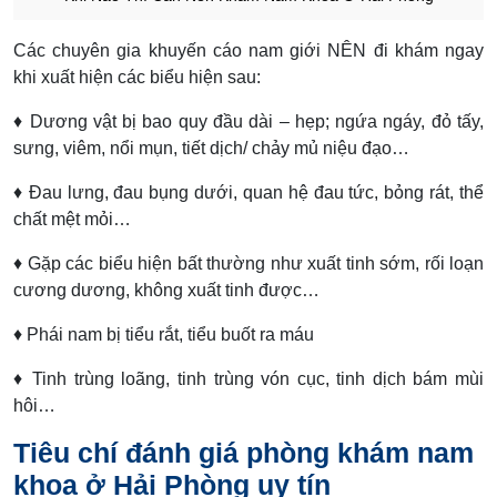
Các chuyên gia khuyến cáo nam giới NÊN đi khám ngay
khi xuất hiện các biểu hiện sau:
♦ Dương vật bị bao quy đầu dài – hẹp; ngứa ngáy, đỏ tấy,
sưng, viêm, nổi mụn, tiết dịch/ chảy mủ niệu đạo…
♦ Đau lưng, đau bụng dưới, quan hệ đau tức, bỏng rát, thể
chất mệt mỏi…
♦ Gặp các biểu hiện bất thường như xuất tinh sớm, rối loạn
cương dương, không xuất tinh được…
♦ Phái nam bị tiểu rắt, tiểu buốt ra máu
♦ Tinh trùng loãng, tinh trùng vón cục, tinh dịch bám mùi
hôi…
Tiêu chí đánh giá phòng khám nam
khoa ở Hải Phòng uy tín