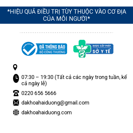
*HIỆU QUẢ ĐIỀU TRỊ TÙY THUỘC VÀO CƠ ĐỊA
CỦA MỖI NGƯỜI*
07:30 – 19:30 (Tất cả các ngày trong tuần, kể
cả ngày lễ)
0220 656 5666
dakhoahaiduong@gmail.com
dakhoahaiduong.com