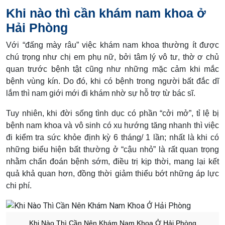
Khi nào thì cần khám nam khoa ở
Hải Phòng
Với “đấng mày râu” việc khám nam khoa thường ít được
chú trọng như chị em phụ nữ, bởi tâm lý vô tư, thờ ơ chủ
quan trước bệnh tật cũng như những mặc cảm khi mắc
bệnh vùng kín. Do đó, khi có bệnh trong người bất đắc dĩ
lắm thì nam giới mới đi khám nhờ sự hỗ trợ từ bác sĩ.
Tuy nhiên, khi đời sống tình dục có phần “cởi mở”, tỉ lệ bị
bệnh nam khoa và vô sinh có xu hướng tăng nhanh thì việc
đi kiểm tra sức khỏe định kỳ 6 tháng/ 1 lần; nhất là khi có
những biểu hiện bất thường ở “cậu nhỏ” là rất quan trọng
nhằm chẩn đoán bệnh sớm, điều trị kịp thời, mang lại kết
quả khả quan hơn, đồng thời giảm thiểu bớt những áp lực
chi phí.
Khi Nào Thì Cần Nên Khám Nam Khoa Ở Hải Phòng