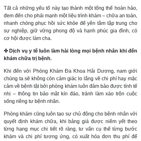
Tất cả những yếu tố này tạo thành một tổng thể hoàn hảo,
đem đến cho phái mạnh một liệu trình khám – chữa an toàn,
nhanh chóng phục hồi sức khỏe để yên tâm tập trung cho
sự nghiệp, giữ vững phong độ và hạnh phúc gia đình, có
cơ hội được làm cha.
✜ Dịch vụ y tế luôn làm hài lòng mọi bệnh nhân khi đến
khám chữa trị bệnh.
Khi đến với Phòng Khám Đa Khoa Hải Dương, nam giới
chúng ta sẽ không còn cảm giác lo lắng về chi phí hay mặc
cảm về bệnh tật bởi phòng khám luôn đảm bảo được tính tế
nhị – thông tin bảo mật kín đáo, tránh làm xáo trộn cuộc
sống riêng tư bệnh nhân.
Phòng khám cũng luôn tạo sự chủ động cho bệnh nhân với
quyết định khám chữa, khi bảng giá được niêm yết theo
từng hạng mục chi tiết rõ ràng, tư vấn cụ thể từng bước
khám và chi phí tương ứng, có xuất hóa đơn thu phí để