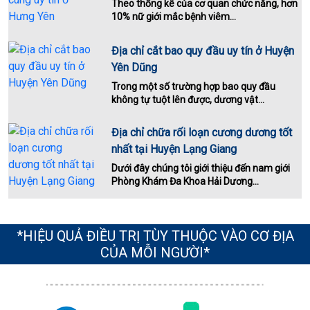
Theo thống kê của cơ quan chức năng, hơn
10% nữ giới mắc bệnh viêm...
Địa chỉ cắt bao quy đầu uy tín ở Huyện
Yên Dũng
Trong một số trường hợp bao quy đầu
không tự tuột lên được, dương vật...
Địa chỉ chữa rối loạn cương dương tốt
nhất tại Huyện Lạng Giang
Dưới đây chúng tôi giới thiệu đến nam giới
Phòng Khám Đa Khoa Hải Dương...
*HIỆU QUẢ ĐIỀU TRỊ TÙY THUỘC VÀO CƠ ĐỊA
CỦA MỖI NGƯỜI*