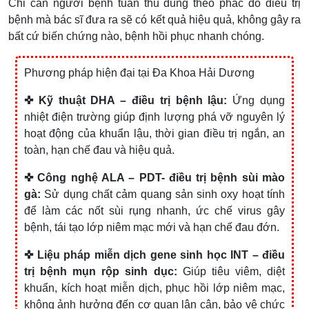
Chỉ cần người bệnh tuân thủ đúng theo phác đồ điều trị
bệnh mà bác sĩ đưa ra sẽ có kết quả hiệu quả, không gây ra
bất cứ biến chứng nào, bệnh hồi phục nhanh chóng.
Phương pháp hiện đại tại Đa Khoa Hải Dương
✜ Kỹ thuật DHA – điều trị bệnh lậu:
Ứng dụng
nhiệt điện trường giúp định lượng phá vỡ nguyên lý
hoạt động của khuẩn lậu, thời gian điều trị ngắn, an
toàn, hạn chế đau và hiệu quả.
✜ Công nghệ ALA – PDT- điều trị bệnh sùi mào
gà:
Sử dụng chất cảm quang sản sinh oxy hoạt tính
để làm các nốt sùi rụng nhanh, ức chế virus gây
bệnh, tái tạo lớp niêm mạc mới và hạn chế đau đớn.
✜ Liệu pháp miễn dịch gene sinh học INT – điều
trị bệnh mụn rộp sinh dục:
Giúp tiêu viêm, diệt
khuẩn, kích hoạt miễn dịch, phục hồi lớp niêm mạc,
không ảnh hưởng đến cơ quan lân cận, bảo vệ chức