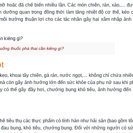
ỡ hoặc đã chế biến nhiều lần. Các món chiên, rán, xào,… đ
h dưỡng quan trọng đồng thời làm tăng nhiệt độ cơ thể, kéo d
o môi trường thuận lợi cho các tác nhân gây hại xâm nhập ản
 uống thuốc phá thai cần kiêng gì?
t
ẹo, khoai tây chiên, gà rán, nước ngọt,… không chỉ chứa nhiề
 mà còn gây ảnh hưởng lớn đến sức khỏe của phụ nữ sau khi ph
y có thể gây đầy hơi, chướng bụng khó tiêu, ảnh hưởng đến 
hế tiêu thụ các thực phẩm có tính hàn như hải sản (bao gồm tô
a đau bụng, khó tiêu, chướng bụng. Đối với những người có s