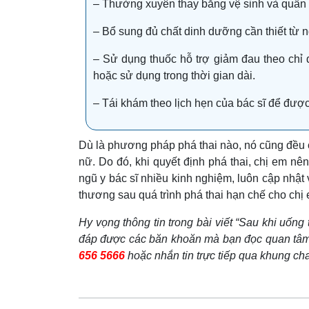
– Thường xuyên thay băng vệ sinh và quần l
– Bổ sung đủ chất dinh dưỡng cần thiết từ 
– Sử dụng thuốc hỗ trợ giảm đau theo chỉ đ
hoặc sử dụng trong thời gian dài.
– Tái khám theo lịch hẹn của bác sĩ để đượ
Dù là phương pháp phá thai nào, nó cũng đều c
nữ. Do đó, khi quyết định phá thai, chị em nên
ngũ y bác sĩ nhiều kinh nghiệm, luôn cập nhật
thương sau quá trình phá thai hạn chế cho chị
Hy vọng thông tin trong bài viết “Sau khi uống
đáp được các băn khoăn mà bạn đọc quan tâm. N
656 5666
hoặc nhắn tin trực tiếp qua khung ch