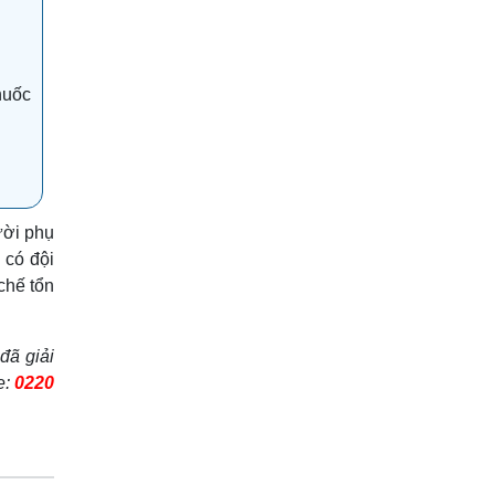
huốc
ười phụ
, có đội
chế tổn
đã giải
e:
0220