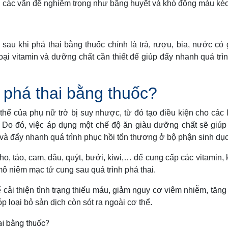
ến các vấn đề nghiêm trọng như băng huyết và khó đông máu kéo
au khi phá thai bằng thuốc chính là trà, rượu, bia, nước có 
ại vitamin và dưỡng chất cần thiết để giúp đẩy nhanh quá trì
 phá thai bằng thuốc?
thể của phụ nữ trở bị suy nhược, từ đó tạo điều kiện cho các l
 Do đó, việc áp dụng một chế độ ăn giàu dưỡng chất sẽ giúp
và đẩy nhanh quá trình phục hồi tổn thương ở bộ phận sinh dục
, táo, cam, dâu, quýt, bưởi, kiwi,… để cung cấp các vitamin,
 mô niêm mạc tử cung sau quá trình phá thai.
cải thiện tình trạng thiếu máu, giảm nguy cơ viêm nhiễm, tăn
p loại bỏ sản dịch còn sót ra ngoài cơ thể.