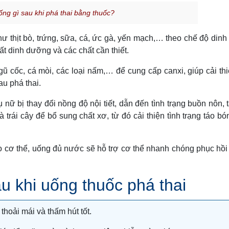
ng gì sau khi phá thai bằng thuốc?
ư thịt bò, trứng, sữa, cá, ức gà, yến mạch,… theo chế độ din
t dinh dưỡng và các chất cần thiết.
ũ cốc, cá mòi, các loại nấm,… để cung cấp canxi, giúp cải th
u phá thai.
nữ bị thay đổi nồng độ nội tiết, dẫn đến tình trạng buồn nôn, 
à trái cây để bổ sung chất xơ, từ đó cải thiện tình trạng táo bó
 cơ thể, uống đủ nước sẽ hỗ trợ cơ thể nhanh chóng phục hồi 
u khi uống thuốc phá thai
thoải mái và thấm hút tốt.