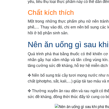
yếu, tiêu thụ loại thực phẩm này có thể dẫn đ
Chất kích thích
Một trong những thực phẩm phụ nữ nên tránh s
phê,… Thay vào đó, chị em nên bổ sung các lo
hồi ở bộ phận sinh sản.
Nên ăn uống gì sau khi
Quá trình phá thai bằng thuốc có thể khiến cơ 
nhân gây hại xâm nhập và tấn công vùng kín.
tăng cường sức đề kháng, hỗ trợ hệ miễn dịch 
✜ Nên bổ sung trái cây tươi mọng nước như nho
chất (photpho, sắt, kali,…) giúp tái tạo máu và
✜ Thường xuyên ăn rau dền và rau ngót có thể 
sức đề kháng, đồng thời thúc đẩy tử cung co bó