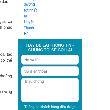
 dài.
gas, cà
nh phục
HÃY ĐỂ LẠI THÔNG TIN -
CHÚNG TÔI SẼ GỌI LẠI
oại tác
 cơ thể
.
 khoáng
g cường
Thông tin khách hàng đều được