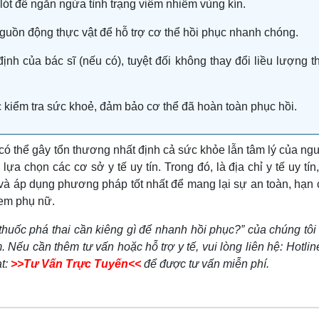
ót để ngăn ngừa tình trạng viêm nhiễm vùng kín.
nguồn động thực vật để hỗ trợ cơ thể hồi phục nhanh chóng.
ịnh của bác sĩ (nếu có), tuyệt đối không thay đổi liều lượng t
c kiểm tra sức khoẻ, đảm bảo cơ thể đã hoàn toàn phục hồi.
ó thể gây tổn thương nhất định cả sức khỏe lẫn tâm lý của ng
 lựa chọn các cơ sở y tế uy tín.
Trong đó,
là địa chỉ y tế uy tín
 và áp dụng phương pháp tốt nhất để mang lại sự an toàn, hạn 
 em phụ nữ.
 thuốc phá thai cần kiêng gì để nhanh hồi phục?” của chúng tôi 
ếu cần thêm tư vấn hoặc hỗ trợ y tế, vui lòng liên hệ: Hotlin
at:
>>Tư Vấn Trực Tuyến<<
để được tư vấn miễn phí.