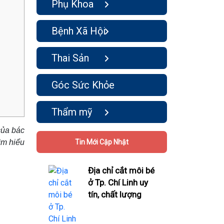
Phụ Khoa
Bệnh Xã Hội
Thai Sản
Góc Sức Khỏe
Thẩm mỹ
của bác
ìm hiểu
Tin Mới Cập Nhật
Địa chỉ cắt môi bé
ở Tp. Chí Linh uy
tín, chất lượng