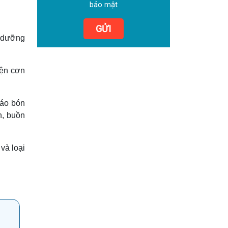
bảo mật
GỬI
h dưỡng
iện cơn
táo bón
n, buồn
và loại