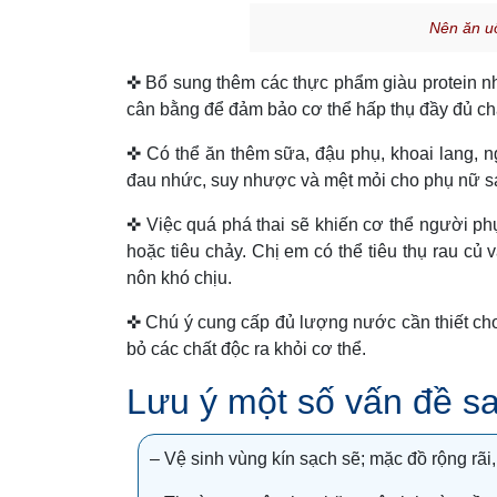
Nên ăn uố
✜ Bổ sung thêm các thực phẩm giàu protein nh
cân bằng để đảm bảo cơ thể hấp thụ đầy đủ chấ
✜ Có thể ăn thêm sữa, đậu phụ, khoai lang, ng
đau nhức, suy nhược và mệt mỏi cho phụ nữ sa
✜ Việc quá phá thai sẽ khiến cơ thể người phụ 
hoặc tiêu chảy. Chị em có thể tiêu thụ rau củ v
nôn khó chịu.
✜ Chú ý cung cấp đủ lượng nước cần thiết cho
bỏ các chất độc ra khỏi cơ thể.
Lưu ý một số vấn đề sa
– Vệ sinh vùng kín sạch sẽ; mặc đồ rộng rãi, 