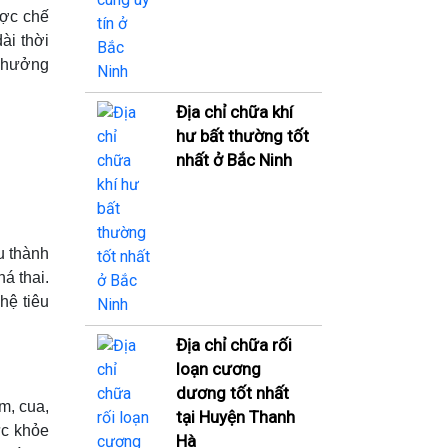
ược chế
ài thời
h hưởng
Địa chỉ chữa khí
hư bất thường tốt
nhất ở Bắc Ninh
u thành
á thai.
hệ tiêu
Địa chỉ chữa rối
loạn cương
dương tốt nhất
m, cua,
tại Huyện Thanh
ức khỏe
Hà