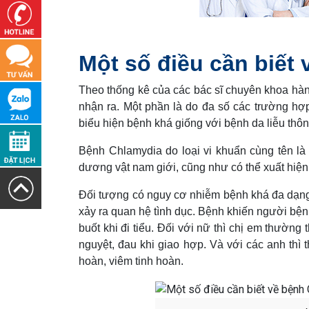
Một số điều cần biết
Theo thống kê của các bác sĩ chuyên khoa hàng
nhận ra. Một phần là do đa số các trường hợp
biểu hiện bệnh khá giống với bệnh da liễu th
Bệnh Chlamydia do loại vi khuẩn cùng tên l
dương vật nam giới, cũng như có thể xuất hi
Đối tượng có nguy cơ nhiễm bệnh khá đa dạng ở
xảy ra quan hệ tình dục. Bệnh khiến người bệ
buốt khi đi tiểu. Đối với nữ thì chị em thường
nguyệt, đau khi giao hợp. Và với các anh thì 
hoàn, viêm tinh hoàn.