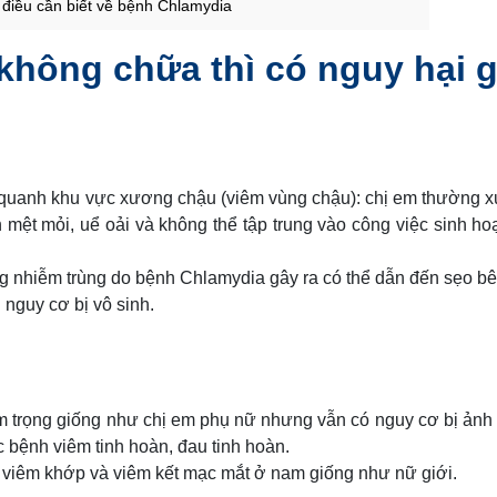
 điều cần biết về bệnh Chlamydia
hông chữa thì có nguy hại g
quanh khu vực xương chậu (viêm vùng chậu): chị em thường x
n mệt mỏi, uể oải và không thể tập trung vào công việc sinh ho
ng nhiễm trùng do bệnh Chlamydia gây ra có thể dẫn đến sẹo bê
 nguy cơ bị vô sinh.
êm trọng giống như chị em phụ nữ nhưng vẫn có nguy cơ bị ản
 bệnh viêm tinh hoàn, đau tinh hoàn.
n viêm khớp và viêm kết mạc mắt ở nam giống như nữ giới.