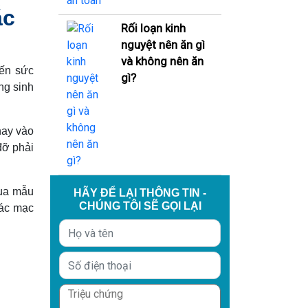
ắc
Rối loạn kinh
nguyệt nên ăn gì
và không nên ăn
đến sức
gì?
ng sinh
hay vào
đỡ phải
qua mẫu
HÃY ĐỂ LẠI THÔNG TIN -
CHÚNG TÔI SẼ GỌI LẠI
iác mạc