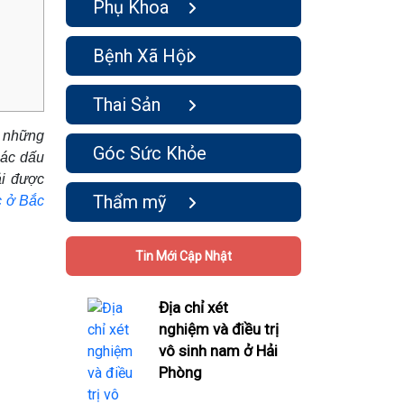
Phụ Khoa
Bệnh Xã Hội
Thai Sản
n những
Góc Sức Khỏe
các dấu
ải được
Thẩm mỹ
c ở Bắc
Tin Mới Cập Nhật
Địa chỉ xét
nghiệm và điều trị
vô sinh nam ở Hải
Phòng