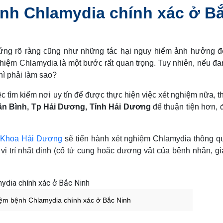
ệnh Chlamydia chính xác ở B
hứng rõ ràng cũng như những tác hại nguy hiểm ảnh hưởng 
ghiệm Chlamydia là một bước rất quan trọng. Tuy nhiên, nếu đa
thì phải làm sao?
c tìm kiếm nơi uy tín để được thực hiện việc xét nghiệm nữa, t
ân Bình, Tp Hải Dương, Tỉnh Hải Dương
để thuận tiện hơn, 
 Khoa Hải Dương
sẽ tiến hành xét nghiệm Chlamydia thông 
 vị trí nhất định (cổ tử cung hoặc dương vật của bệnh nhân, g
hiệm bệnh Chlamydia chính xác ở Bắc Ninh