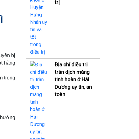
trị
ì
uyên bị
ạt hàng
Địa chỉ điều trị
tràn dịch màng
n trong
tinh hoàn ở Hải
Dương uy tín, an
toàn
h hưởng