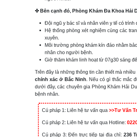
✜ Bên cạnh đó, Phòng Khám Đa Khoa Hải D
Đội ngũ y bác sĩ và nhân viên y tế có trìn
Hệ thống phòng xét nghiệm cùng các trang 
xuyên.
Môi trường phòng khám kín đáo nhằm bảo v
nhân cho người bệnh.
Giờ thăm khám linh hoạt từ 07g30 sáng đến
Trên đây là những thông tin cần thiết mà nhi
chính xác ở Bắc Ninh
. Nếu có gì thắc mắc 
dưới đây, các chuyên gia Phòng Khám Hải Dươn
bệnh nhân.
Cú pháp 1: Liên hệ tư vấn qua
>>Tư Vấn T
Cú pháp 2: Liên hệ tư vấn qua Hotline:
0220
Cú pháp 3: Đến trực tiếp tại địa chỉ:
236 T