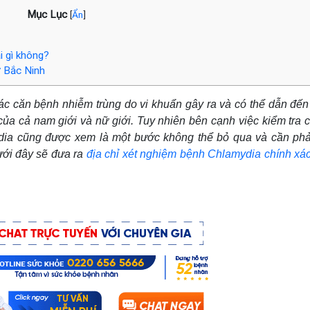
Mục Lục
[
Ẩn
]
i gì không?
ở Bắc Ninh
ác căn bệnh nhiễm trùng do vi khuẩn gây ra và có thể dẫn đế
ủa cả nam giới và nữ giới. Tuy nhiên bên cạnh việc kiểm tra 
ydia cũng được xem là một bước không thể bỏ qua và cần ph
dưới đây sẽ đưa ra
địa chỉ xét nghiệm bệnh Chlamydia chính xá