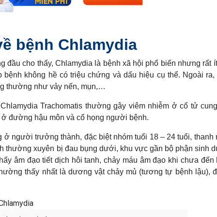
 về bệnh Chlamydia
 đầu cho thấy, Chlamydia là bệnh xã hội phổ biến nhưng rất í
 bệnh không hề có triệu chứng và dấu hiệu cụ thể. Ngoài ra,
ông thường như vảy nến, mụn,…
à Chlamydia Trachomatis thường gây viêm nhiễm ở cổ tử cun
ện ở đường hậu môn và cổ họng người bệnh.
 người trưởng thành, đặc biệt nhóm tuổi 18 – 24 tuổi, thanh 
nh thường xuyên bị đau bụng dưới, khu vực gần bộ phận sinh d
 thấy âm đạo tiết dịch hôi tanh, chảy máu âm đạo khi chưa đến 
thường thấy nhất là dương vật chảy mủ (tương tự bệnh lậu), đ