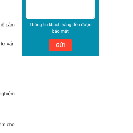
Thông tin khách hàng đều được
thể cảm
bảo mật
 tư vấn
GỬI
 nghiệm
iễm cho