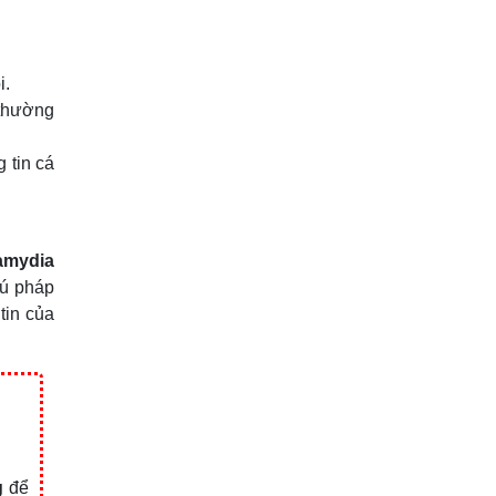
i.
 thường
 tin cá
lamydia
cú pháp
tin của
g
để