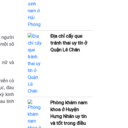
Địa chỉ cấy que
t người
tránh thai uy tín ở
 một số
Quận Lê Chân
g nữ và
niên có
ục, đau
kỳ kinh
au tinh
Phòng khám nam
khoa ở Huyện
Hưng Nhân uy tín
và tốt trong điều