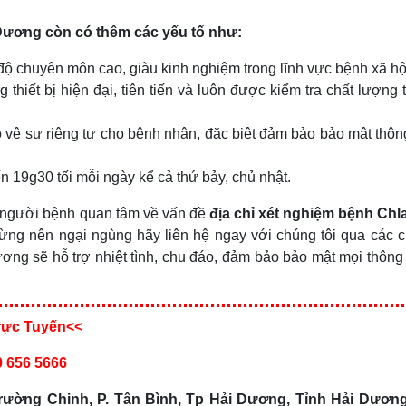
ương còn có thêm các yếu tố như:
h độ chuyên môn cao, giàu kinh nghiệm trong lĩnh vực bệnh xã hộ
thiết bị hiện đại, tiên tiến và luôn được kiểm tra chất lượng
ệ sự riêng tư cho bệnh nhân, đặc biệt đảm bảo bảo mật thông
 19g30 tối mỗi ngày kể cả thứ bảy, chủ nhật.
ều người bệnh quan tâm về vấn đề
địa chỉ xét nghiệm bệnh Ch
đừng nên ngại ngùng hãy liên hệ ngay với chúng tôi qua các 
g sẽ hỗ trợ nhiệt tình, chu đáo, đảm bảo bảo mật mọi thông 
rực Tuyến<<
 656 5666
rường Chinh, P. Tân Bình, Tp Hải Dương, Tỉnh Hải Dươn