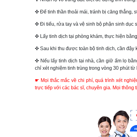
✜ Để tinh thần thoải mái, tránh bị căng thẳng, s
✜ Đi tiểu, rửa tay và vệ sinh bộ phận sinh dục s
✜ Lấy tinh dịch tại phòng khám, thực hiện bằng
✜ Sau khi thu được toàn bộ tinh dịch, cần đậy
✜ Nếu lấy tinh dịch tại nhà, cần giữ ấm lọ bằ
chỉ xét nghiệm tinh trùng trong vòng 30 phút từ k
☛ Mọi thắc mắc về chi phí, quá trình xét nghi
trực tiếp với các bác sĩ, chuyên gia. Mọi thông