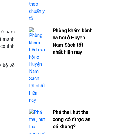
Phòng khám bệnh
h ở nam
xã hội ở Huyện
ái mạnh
Nam Sách tốt
 có tinh
nhất hiện nay
ơ bộ về
Phá thai, hút thai
xong có được ăn
cá không?