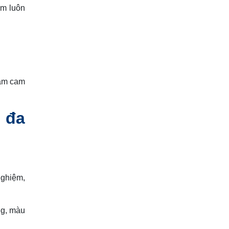
ệm luôn
hám cam
 đa
nghiệm,
ng, màu