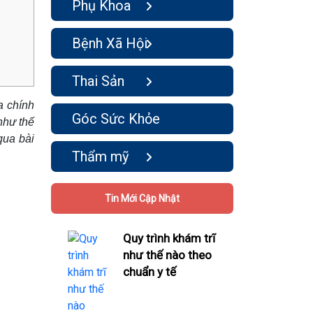
Phụ Khoa
Bệnh Xã Hội
Thai Sản
a chính
Góc Sức Khỏe
như thế
qua bài
Thẩm mỹ
Tin Mới Cập Nhật
Quy trình khám trĩ
như thế nào theo
chuẩn y tế