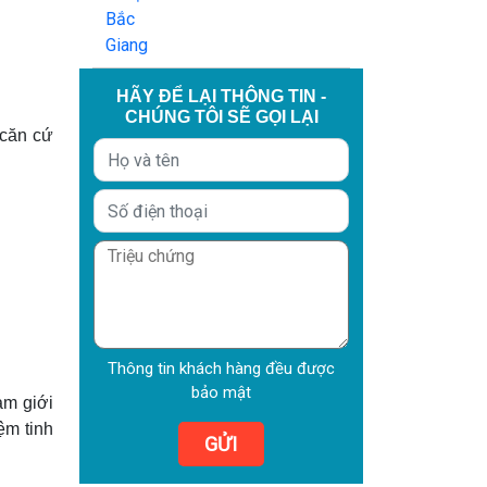
HÃY ĐỂ LẠI THÔNG TIN -
CHÚNG TÔI SẼ GỌI LẠI
 căn cứ
Thông tin khách hàng đều được
bảo mật
am giới
ệm tinh
GỬI