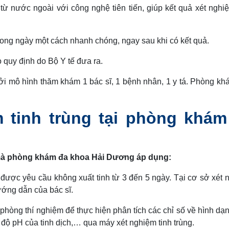
từ nước ngoài với công nghệ tiên tiến, giúp kết quả xét nghi
rong ngày một cách nhanh chóng, ngay sau khi có kết quả.
o quy định do Bộ Y tế đưa ra.
ởi mô hình thăm khám 1 bác sĩ, 1 bệnh nhân, 1 y tá. Phòng k
m tinh trùng tại phòng khám
g mà phòng khám đa khoa Hải Dương áp dụng:
được yêu cầu không xuất tinh từ 3 đến 5 ngày. Tại cơ sở xét 
ướng dẫn của bác sĩ.
hòng thí nghiệm để thực hiện phân tích các chỉ số về hình dạ
, độ pH của tinh dịch,… qua máy xét nghiệm tinh trùng.