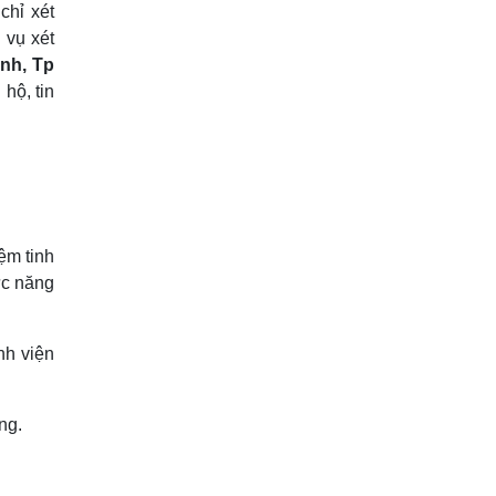
chỉ xét
 vụ xét
ình, Tp
hộ, tin
ệm tinh
ức năng
nh viện
ng.