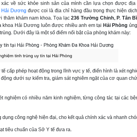
xác về sức khỏe sinh sản của mình cần lựa chọn được địa 
 Hải Dương
được coi là địa chỉ hàng đầu trong thực hiện dịch
ới thăm khám nam khoa. Tọa lạc
236 Trường Chinh, P. Tân B
a khoa Hải Dương luôn được nhiều anh em tại
Hải Phòng
ủng 
 trùng. Dưới đây là một số điểm nổi bật của phòng khám này:
 nghiệm tinh trùng uy tín tại Hải Phòng
ấp phép hoạt động trong lĩnh vực y tế, điển hình là xét nghi
ạt động dưới sự kiểm tra, giám sát nghiêm ngặt của cơ quan ch
ét nghiệm có nhiều năm kinh nghiệm, từng công tác tại các bệ
dụng công nghệ hiện đại, cho kết quả chính xác và nhanh chó
t tiêu chuẩn của Sở Y tế đưa ra.