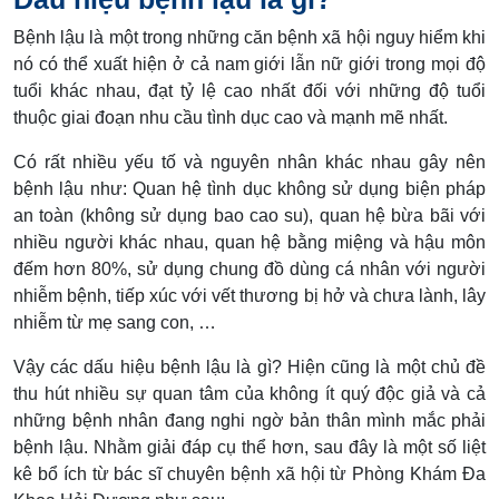
Bệnh lậu là một trong những căn bệnh xã hội nguy hiểm khi
nó có thể xuất hiện ở cả nam giới lẫn nữ giới trong mọi độ
tuổi khác nhau, đạt tỷ lệ cao nhất đối với những độ tuổi
thuộc giai đoạn nhu cầu tình dục cao và mạnh mẽ nhất.
Có rất nhiều yếu tố và nguyên nhân khác nhau gây nên
bệnh lậu như: Quan hệ tình dục không sử dụng biện pháp
an toàn (không sử dụng bao cao su), quan hệ bừa bãi với
nhiều người khác nhau, quan hệ bằng miệng và hậu môn
đếm hơn 80%, sử dụng chung đồ dùng cá nhân với người
nhiễm bệnh, tiếp xúc với vết thương bị hở và chưa lành, lây
nhiễm từ mẹ sang con, …
Vậy các dấu hiệu bệnh lậu là gì? Hiện cũng là một chủ đề
thu hút nhiều sự quan tâm của không ít quý độc giả và cả
những bệnh nhân đang nghi ngờ bản thân mình mắc phải
bệnh lậu. Nhằm giải đáp cụ thể hơn, sau đây là một số liệt
kê bổ ích từ bác sĩ chuyên bệnh xã hội từ Phòng Khám Đa