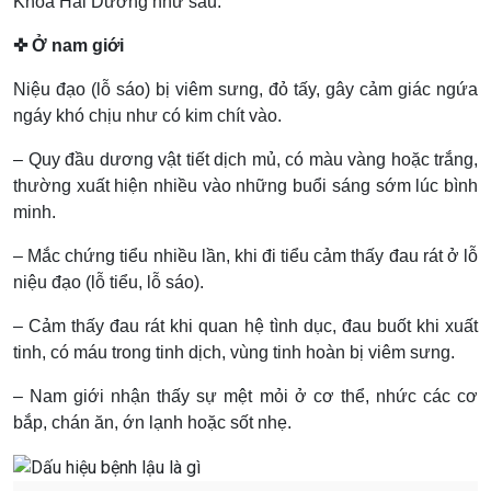
Khoa Hải Dương như sau:
✜ Ở nam giới
Niệu đạo (lỗ sáo) bị viêm sưng, đỏ tấy, gây cảm giác ngứa
ngáy khó chịu như có kim chít vào.
– Quy đầu dương vật tiết dịch mủ, có màu vàng hoặc trắng,
thường xuất hiện nhiều vào những buổi sáng sớm lúc bình
minh.
– Mắc chứng tiểu nhiều lần, khi đi tiểu cảm thấy đau rát ở lỗ
niệu đạo (lỗ tiểu, lỗ sáo).
– Cảm thấy đau rát khi quan hệ tình dục, đau buốt khi xuất
tinh, có máu trong tinh dịch, vùng tinh hoàn bị viêm sưng.
– Nam giới nhận thấy sự mệt mỏi ở cơ thể, nhức các cơ
bắp, chán ăn, ớn lạnh hoặc sốt nhẹ.