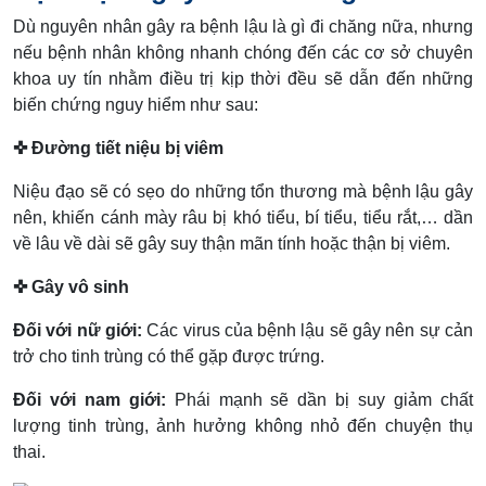
Dù nguyên nhân gây ra bệnh lậu là gì đi chăng nữa, nhưng
nếu bệnh nhân không nhanh chóng đến các cơ sở chuyên
khoa uy tín nhằm điều trị kịp thời đều sẽ dẫn đến những
biến chứng nguy hiểm như sau:
✜ Đường tiết niệu bị viêm
Niệu đạo sẽ có sẹo do những tổn thương mà bệnh lậu gây
nên, khiến cánh mày râu bị khó tiểu, bí tiểu, tiểu rắt,… dần
về lâu về dài sẽ gây suy thận mãn tính hoặc thận bị viêm.
✜ Gây vô sinh
Đối với nữ giới:
Các virus của bệnh lậu sẽ gây nên sự cản
trở cho tinh trùng có thể gặp được trứng.
Đối với nam giới:
Phái mạnh sẽ dần bị suy giảm chất
lượng tinh trùng, ảnh hưởng không nhỏ đến chuyện thụ
thai.