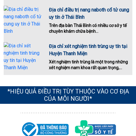
Địa chỉ điều trị nang naboth cổ tử cung
uy tín ở Thái Bình
Trên địa bàn Thái Bình có nhiều cơ sở y tế
chuyên khám chữa bệnh...
Địa chỉ xét nghiệm tinh trùng uy tín tại
Huyện Thanh Miện
Xét nghiệm tinh trùng là một trong những
xét nghiệm nam khoa rất quan trọng,...
*HIỆU QUẢ ĐIỀU TRỊ TÙY THUỘC VÀO CƠ ĐỊA
CỦA MỖI NGƯỜI*