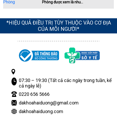
Phòng được xem là nhu...
*HIỆU QUẢ ĐIỀU TRỊ TÙY THUỘC VÀO CƠ ĐỊA
CỦA MỖI NGƯỜI*
07:30 – 19:30 (Tất cả các ngày trong tuần, kể
cả ngày lễ)
0220 656 5666
dakhoahaiduong@gmail.com
dakhoahaiduong.com