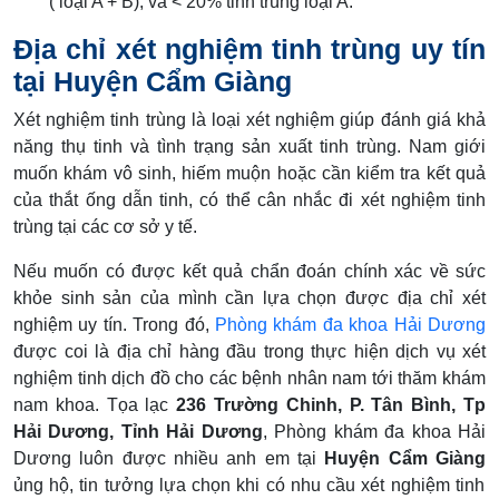
( loại A + B), và < 20% tinh trùng loại A.
Địa chỉ xét nghiệm tinh trùng uy tín
tại Huyện Cẩm Giàng
Xét nghiệm tinh trùng là loại xét nghiệm giúp đánh giá khả
năng thụ tinh và tình trạng sản xuất tinh trùng. Nam giới
muốn khám vô sinh, hiếm muộn hoặc cần kiểm tra kết quả
của thắt ống dẫn tinh, có thể cân nhắc đi xét nghiệm tinh
trùng tại các cơ sở y tế.
Nếu muốn có được kết quả chẩn đoán chính xác về sức
khỏe sinh sản của mình cần lựa chọn được địa chỉ xét
nghiệm uy tín. Trong đó,
Phòng khám đa khoa Hải Dương
được coi là địa chỉ hàng đầu trong thực hiện dịch vụ xét
nghiệm tinh dịch đồ cho các bệnh nhân nam tới thăm khám
nam khoa. Tọa lạc
236 Trường Chinh, P. Tân Bình, Tp
Hải Dương, Tỉnh Hải Dương
, Phòng khám đa khoa Hải
Dương luôn được nhiều anh em tại
Huyện Cẩm Giàng
ủng hộ, tin tưởng lựa chọn khi có nhu cầu xét nghiệm tinh