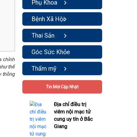
Phụ Khoa
Bệnh Xã Hội
Thai Sản
Góc Sức Khỏe
a chính
như thế
Thẩm mỹ
y thông
Tin Mới Cập Nhật
Địa chỉ điều trị
viêm nội mạc tử
cung uy tín ở Bắc
Giang