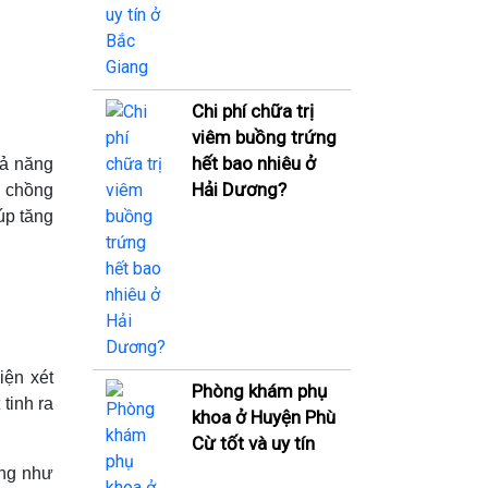
Chi phí chữa trị
viêm buồng trứng
hết bao nhiêu ở
hả năng
Hải Dương?
ợ chồng
úp tăng
iện xét
Phòng khám phụ
tinh ra
khoa ở Huyện Phù
Cừ tốt và uy tín
ũng như