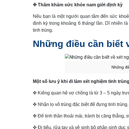
✜ Thăm khám sức khỏe nam giới định kỳ
Nếu bạn là một người quan tâm đến sức khoẻ
định kỳ trong khoảng 6 tháng/ lần. Dĩ nhiên 
tinh trùng.
Những điều cần biết 
Những điề
Một số lưu ý khi đi làm xét nghiệm tinh trùng
✜ Kiêng quan hệ vợ chồng là từ 3 – 5 ngày trước
✜ Nhận lọ vô trùng đặc biệt để đựng tinh trùng.
✜ Để tinh thần thoải mái, tránh bị căng thẳng, s
✜ Đi tiểu, rửa tay và vệ sinh bộ phận sinh dục s