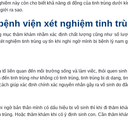
nghiệm này còn cho biết khả năng di động của tinh trùng dưới kí
giới ra sao.
bệnh viện xét nghiệm tinh tr
ng mục thăm khám nhằm xác định chất lượng cũng như số lượ
ét nghiệm tinh trùng uy tín khi nghi ngờ mình bị bệnh lý nam g
 tố liên quan đến môi trường sống và làm việc, thói quen sin
đến tinh trùng như không có tinh trùng, tinh trùng bị dị dạng, ti
à cách giúp xác định chính xác nguyên nhân gây ra vô sinh do đâ
i ngờ bản thân mình có dấu hiệu bị vô sinh thì khi đi thăm kh
nh trùng. Hoặc thăm khám khi có ý định sinh con. Cần thăm kh