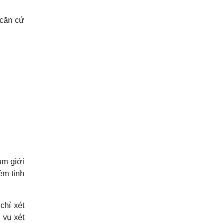
 căn cứ
am giới
ệm tinh
chỉ xét
 vụ xét