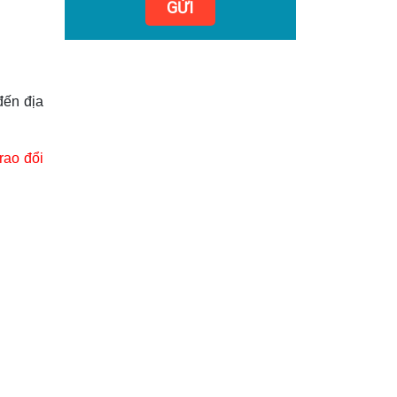
GỬI
đến địa
rao đổi