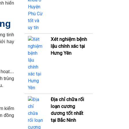
nh hiển
ùng
ng tinh
Xét nghiệm bệnh
iới hay
lậu chính xác tại
Hưng Yên
h hoạt…
nh trùng
u.
Địa chỉ chữa rối
loạn cương
ám kiểm
dương tốt nhất
ám đồng
tại Bắc Ninh