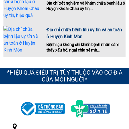
Địa chỉ xét nghiệm và khám chữa bệnh lậu ở
Huyện Khoái Châu uy tín,...
Địa chỉ chữa bệnh lậu uy tín và an toàn
ở Huyện Kinh Môn
Bệnh lậu không chỉ khiến bệnh nhân cảm
thấy xấu hổ, ngại chia sẻ mà...
*HIỆU QUẢ ĐIỀU TRỊ TÙY THUỘC VÀO CƠ ĐỊA
CỦA MỖI NGƯỜI*