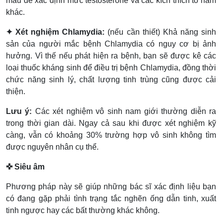
máu để xác định mức testosterone và các kích thích tố nam
khác.
✦ Xét nghiệm Chlamydia:
(nếu cần thiết) Khả năng sinh
sản của người mắc bệnh Chlamydia có nguy cơ bị ảnh
hưởng. Vì thế nếu phát hiện ra bệnh, bạn sẽ được kê các
loại thuốc kháng sinh để điều trị bệnh Chlamydia, đồng thời
chức năng sinh lý, chất lượng tinh trùng cũng được cải
thiện.
Lưu ý:
Các xét nghiệm vô sinh nam giới thường diễn ra
trong thời gian dài. Ngay cả sau khi được xét nghiệm kỹ
càng, vẫn có khoảng 30% trường hợp vô sinh không tìm
được nguyên nhân cụ thể.
✜ Siêu âm
Phương pháp này sẽ giúp những bác sĩ xác định liệu bạn
có đang gặp phải tình trạng tắc nghẽn ống dẫn tinh, xuất
tinh ngược hay các bất thường khác không.