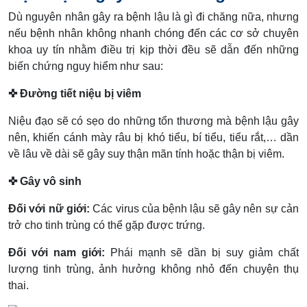
Dù nguyên nhân gây ra bệnh lậu là gì đi chăng nữa, nhưng
nếu bệnh nhân không nhanh chóng đến các cơ sở chuyên
khoa uy tín nhằm điều trị kịp thời đều sẽ dẫn đến những
biến chứng nguy hiểm như sau:
✜ Đường tiết niệu bị viêm
Niệu đạo sẽ có sẹo do những tổn thương mà bệnh lậu gây
nên, khiến cánh mày râu bị khó tiểu, bí tiểu, tiểu rắt,… dần
về lâu về dài sẽ gây suy thận mãn tính hoặc thận bị viêm.
✜ Gây vô sinh
Đối với nữ giới:
Các virus của bệnh lậu sẽ gây nên sự cản
trở cho tinh trùng có thể gặp được trứng.
Đối với nam giới:
Phái mạnh sẽ dần bị suy giảm chất
lượng tinh trùng, ảnh hưởng không nhỏ đến chuyện thụ
thai.