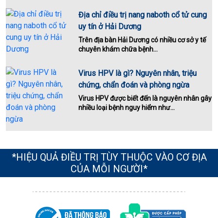
Địa chỉ điều trị nang naboth cổ tử cung
uy tín ở Hải Dương
Trên địa bàn Hải Dương có nhiều cơ sở y tế
chuyên khám chữa bệnh...
Virus HPV là gì? Nguyên nhân, triệu
chứng, chẩn đoán và phòng ngừa
Virus HPV được biết đến là nguyên nhân gây
nhiều loại bệnh nguy hiểm như...
*HIỆU QUẢ ĐIỀU TRỊ TÙY THUỘC VÀO CƠ ĐỊA
CỦA MỖI NGƯỜI*