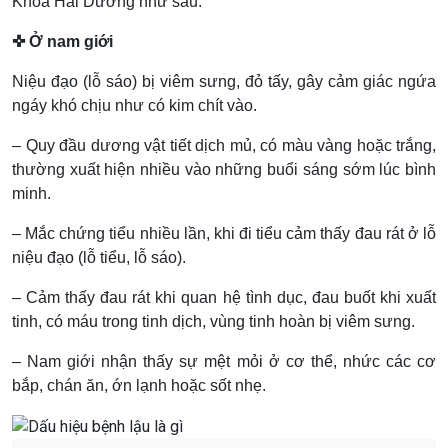
Khoa Hải Dương như sau:
✜ Ở nam giới
Niệu đạo (lỗ sáo) bị viêm sưng, đỏ tấy, gây cảm giác ngứa
ngáy khó chịu như có kim chít vào.
– Quy đầu dương vật tiết dịch mủ, có màu vàng hoặc trắng,
thường xuất hiện nhiều vào những buổi sáng sớm lúc bình
minh.
– Mắc chứng tiểu nhiều lần, khi đi tiểu cảm thấy đau rát ở lỗ
niệu đạo (lỗ tiểu, lỗ sáo).
– Cảm thấy đau rát khi quan hệ tình dục, đau buốt khi xuất
tinh, có máu trong tinh dịch, vùng tinh hoàn bị viêm sưng.
– Nam giới nhận thấy sự mệt mỏi ở cơ thể, nhức các cơ
bắp, chán ăn, ớn lạnh hoặc sốt nhẹ.