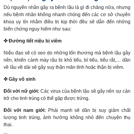
Dù nguyên nhân gây ra bệnh lậu là gì đi chăng nữa, nhưng
nếu bệnh nhân không nhanh chóng đến các cơ sở chuyên
khoa uy tín nhằm điều trị kịp thời đều sẽ dẫn đến những
biến chứng nguy hiểm như sau:
✜ Đường tiết niệu bị viêm
Niệu đạo sẽ có sẹo do những tổn thương mà bệnh lậu gây
nên, khiến cánh mày râu bị khó tiểu, bí tiểu, tiểu rắt,… dần
về lâu về dài sẽ gây suy thận mãn tính hoặc thận bị viêm.
✜ Gây vô sinh
Đối với nữ giới:
Các virus của bệnh lậu sẽ gây nên sự cản
trở cho tinh trùng có thể gặp được trứng.
Đối với nam giới:
Phái mạnh sẽ dần bị suy giảm chất
lượng tinh trùng, ảnh hưởng không nhỏ đến chuyện thụ
thai.