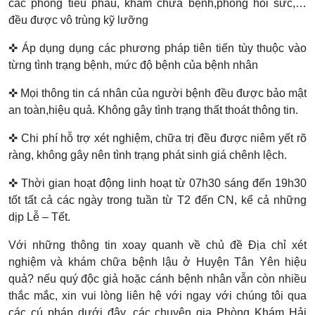
các phòng tiểu phẫu, khám chữa bệnh,phòng hồi sức,…
đều được vô trùng kỹ lưỡng
✜ Áp dụng dụng các phương pháp tiên tiến tùy thuộc vào
từng tình trạng bệnh, mức độ bệnh của bệnh nhân
✜ Mọi thông tin cá nhân của người bệnh đều được bảo mật
an toàn,hiệu quả. Không gây tình trạng thất thoát thông tin.
✜ Chi phí hỗ trợ xét nghiệm, chữa trị đều được niêm yết rõ
ràng, không gây nên tình trạng phát sinh giá chênh lệch.
✜ Thời gian hoạt động linh hoạt từ 07h30 sáng đến 19h30
tốt tất cả các ngày trong tuần từ T2 đến CN, kể cả những
dịp Lễ – Tết.
Với những thông tin xoay quanh về chủ đề Địa chỉ xét
nghiệm và khám chữa bệnh lậu ở Huyện Tân Yên hiệu
quả? nếu quý độc giả hoặc cánh bệnh nhân vẫn còn nhiều
thắc mắc, xin vui lòng liên hệ với ngay với chúng tôi qua
các cú pháp dưới đây, các chuyên gia Phòng Khám Hải