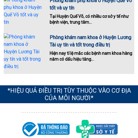
Phòng khám phụ khoa ở Huyện Quế Võ
tốt và uy tín
Tại Huyện Quế Võ, có nhiều cơ sở y tế như
bệnh viện, trung tâm...
Phòng khám nam khoa ở Huyện Lương
Tài uy tín và tốt trong điều trị
Hiện nay tỉ lệ mắc các bệnh nam khoa hàng
năm có dấu hiệu tăng...
*HIỆU QUẢ ĐIỀU TRỊ TÙY THUỘC VÀO CƠ ĐỊA
CỦA MỖI NGƯỜI*