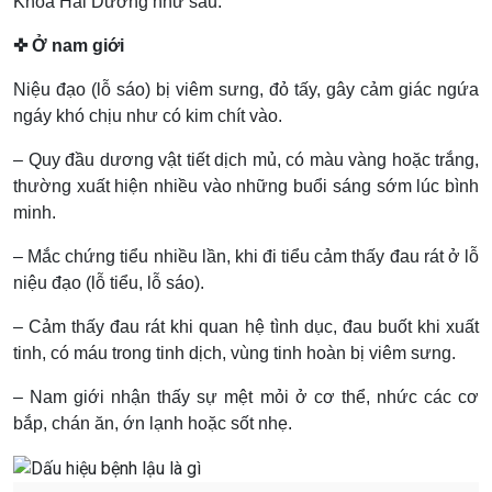
Khoa Hải Dương như sau:
✜ Ở nam giới
Niệu đạo (lỗ sáo) bị viêm sưng, đỏ tấy, gây cảm giác ngứa
ngáy khó chịu như có kim chít vào.
– Quy đầu dương vật tiết dịch mủ, có màu vàng hoặc trắng,
thường xuất hiện nhiều vào những buổi sáng sớm lúc bình
minh.
– Mắc chứng tiểu nhiều lần, khi đi tiểu cảm thấy đau rát ở lỗ
niệu đạo (lỗ tiểu, lỗ sáo).
– Cảm thấy đau rát khi quan hệ tình dục, đau buốt khi xuất
tinh, có máu trong tinh dịch, vùng tinh hoàn bị viêm sưng.
– Nam giới nhận thấy sự mệt mỏi ở cơ thể, nhức các cơ
bắp, chán ăn, ớn lạnh hoặc sốt nhẹ.