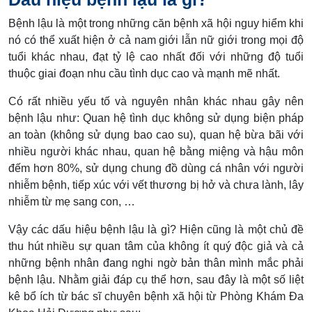
Bệnh lậu là một trong những căn bệnh xã hội nguy hiểm khi
nó có thể xuất hiện ở cả nam giới lẫn nữ giới trong mọi độ
tuổi khác nhau, đạt tỷ lệ cao nhất đối với những độ tuổi
thuộc giai đoạn nhu cầu tình dục cao và mạnh mẽ nhất.
Có rất nhiều yếu tố và nguyên nhân khác nhau gây nên
bệnh lậu như: Quan hệ tình dục không sử dụng biện pháp
an toàn (không sử dụng bao cao su), quan hệ bừa bãi với
nhiều người khác nhau, quan hệ bằng miệng và hậu môn
đếm hơn 80%, sử dụng chung đồ dùng cá nhân với người
nhiễm bệnh, tiếp xúc với vết thương bị hở và chưa lành, lây
nhiễm từ mẹ sang con, …
Vậy các dấu hiệu bệnh lậu là gì? Hiện cũng là một chủ đề
thu hút nhiều sự quan tâm của không ít quý độc giả và cả
những bệnh nhân đang nghi ngờ bản thân mình mắc phải
bệnh lậu. Nhằm giải đáp cụ thể hơn, sau đây là một số liệt
kê bổ ích từ bác sĩ chuyên bệnh xã hội từ Phòng Khám Đa