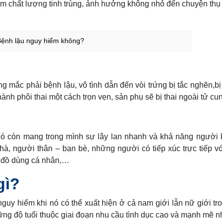
m chất lượng tinh trùng, ảnh hưởng không nhỏ đến chuyện thụ 
Bệnh lậu nguy hiểm không?
 mắc phải bệnh lậu, vô tình dẫn đến vòi trứng bị tắc nghẽn,b
ành phôi thai một cách trọn vẹn, sản phụ sẽ bị thai ngoài tử cu
nó còn mang trong mình sự lây lan nhanh và khả năng người 
hà, người thân – bạn bè, những người có tiếp xúc trực tiếp v
g đồ dùng cá nhân,…
gì?
guy hiểm khi nó có thể xuất hiện ở cả nam giới lẫn nữ giới tr
những độ tuổi thuộc giai đoạn nhu cầu tình dục cao và mạnh mẽ n