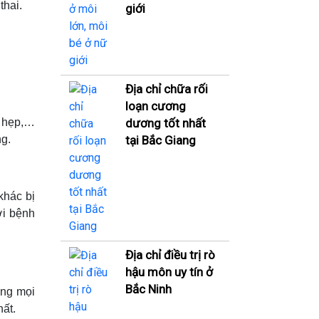
thai.
giới
Địa chỉ chữa rối
loạn cương
dương tốt nhất
ị hẹp,…
tại Bắc Giang
ng.
khác bị
ới bệnh
Địa chỉ điều trị rò
hậu môn uy tín ở
Bắc Ninh
ong mọi
hất.