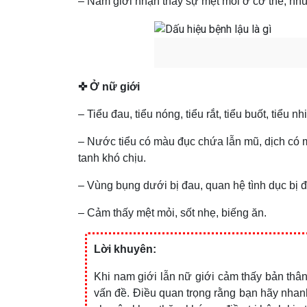
– Nam giới nhận thấy sự mệt mỏi ở cơ thể, nhứ
✜ Ở nữ giới
– Tiểu đau, tiểu nóng, tiểu rắt, tiểu buốt, tiểu nh
– Nước tiểu có màu đục chứa lẫn mũ, dịch có
tanh khó chịu.
– Vùng bụng dưới bị đau, quan hệ tình dục bị
– Cảm thấy mệt mỏi, sốt nhẹ, biếng ăn.
Lời khuyên:
Khi nam giới lẫn nữ giới cảm thấy bản thâ
vấn đề. Điều quan trọng rằng bạn hãy nha