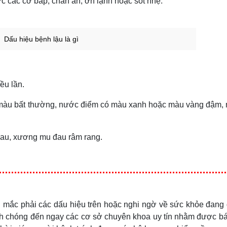
c các cơ bắp, chán ăn, ớn lạnh hoặc sốt nhẹ.
Dấu hiệu bệnh lậu là gì
iều lần.
 màu bất thường, nước điểm có màu xanh hoặc màu vàng đậm, 
 đau, xương mu đau râm rang.
n mắc phải các dấu hiệu trên hoặc nghi ngờ về sức khỏe đang
nh chóng đến ngay các cơ sở chuyên khoa uy tín nhằm được bá