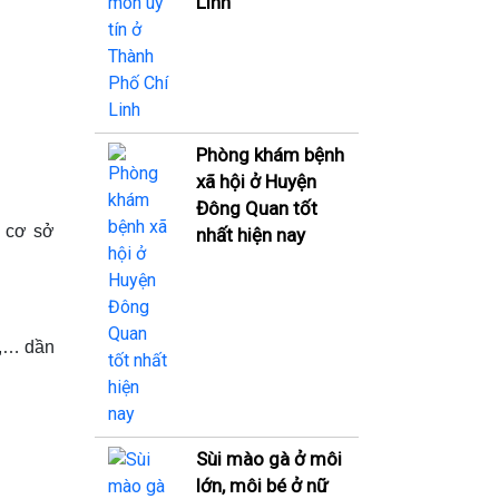
Linh
Phòng khám bệnh
xã hội ở Huyện
Đông Quan tốt
c cơ sở
nhất hiện nay
t,… dần
Sùi mào gà ở môi
lớn, môi bé ở nữ