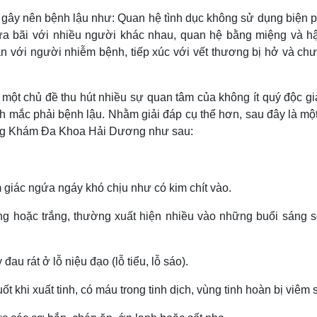
 gây nên bệnh lậu như: Quan hệ tình dục không sử dụng biện 
ừa bãi với nhiều người khác nhau, quan hệ bằng miệng và 
với người nhiễm bệnh, tiếp xúc với vết thương bị hở và chư
 một chủ đề thu hút nhiều sự quan tâm của không ít quý độc gi
mắc phải bệnh lậu. Nhằm giải đáp cụ thể hơn, sau đây là một 
hòng Khám Đa Khoa Hải Dương như sau:
m giác ngứa ngáy khó chịu như có kim chít vào.
ng hoặc trắng, thường xuất hiện nhiều vào những buổi sáng 
đau rát ở lỗ niệu đạo (lỗ tiểu, lỗ sáo).
ốt khi xuất tinh, có máu trong tinh dịch, vùng tinh hoàn bị viêm