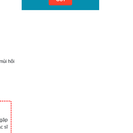
mùi hôi
 gặp
c sĩ