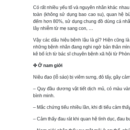
Có rất nhiều yếu tố và nguyên nhân khác nhau
toàn (không sử dụng bao cao su), quan hệ b
đếm hơn 80%, sử dụng chung đồ dùng cá nhân 
lây nhiễm từ mẹ sang con, …
Vậy các dấu hiệu bệnh lậu là gì? Hiện cũng là
những bệnh nhân đang nghi ngờ bản thân mình 
kê bổ ích từ bác sĩ chuyên bệnh xã hội từ P
✜ Ở nam giới
Niệu đạo (lỗ sáo) bị viêm sưng, đỏ tấy, gây cả
– Quy đầu dương vật tiết dịch mủ, có màu và
bình minh.
– Mắc chứng tiểu nhiều lần, khi đi tiểu cảm thấy 
– Cảm thấy đau rát khi quan hệ tình dục, đau bu