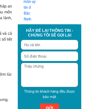
pháp an
hậu môn
a lành,
HÃY ĐỂ LẠI THÔNG TIN -
ả và cả
CHÚNG TÔI SẼ GỌI LẠI
số liệt
sớm lúc
Thông tin khách hàng đều được
bảo mật
 sưng.
GỬI