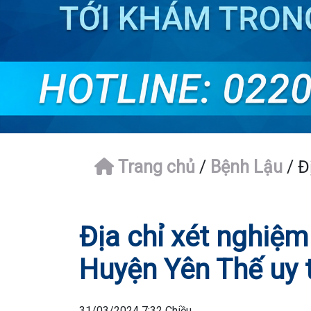
Trang chủ
/
Bệnh Lậu
/
Đ
Địa chỉ xét nghiệ
Huyện Yên Thế uy t
31/03/2024 7:32 Chiều