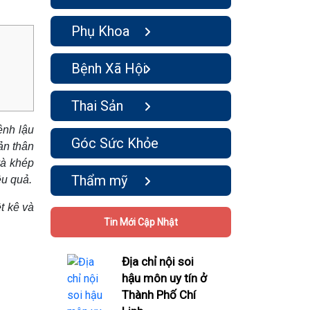
Phụ Khoa
Bệnh Xã Hội
Thai Sản
ệnh lậu
Góc Sức Khỏe
ản thân
và khép
Thẩm mỹ
ệu quả.
t kê và
Tin Mới Cập Nhật
Địa chỉ nội soi
hậu môn uy tín ở
Thành Phố Chí