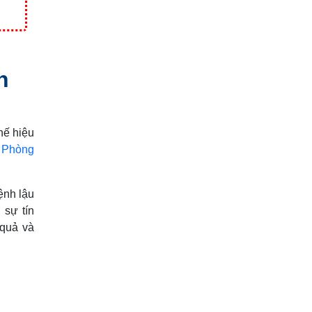
n
hế hiệu
n
Phòng
ệnh lậu
 sự tín
 quả và