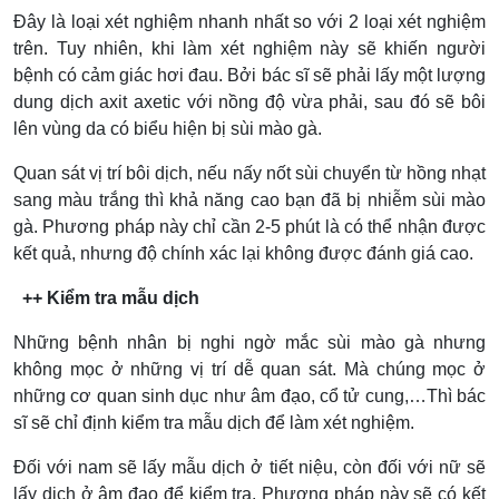
Đây là loại xét nghiệm nhanh nhất so với 2 loại xét nghiệm
trên. Tuy nhiên, khi làm xét nghiệm này sẽ khiến người
bệnh có cảm giác hơi đau. Bởi bác sĩ sẽ phải lấy một lượng
dung dịch axit axetic với nồng độ vừa phải, sau đó sẽ bôi
lên vùng da có biểu hiện bị sùi mào gà.
Quan sát vị trí bôi dịch, nếu nấy nốt sùi chuyển từ hồng nhạt
sang màu trắng thì khả năng cao bạn đã bị nhiễm sùi mào
gà. Phương pháp này chỉ cần 2-5 phút là có thể nhận được
kết quả, nhưng độ chính xác lại không được đánh giá cao.
++ Kiểm tra mẫu dịch
Những bệnh nhân bị nghi ngờ mắc sùi mào gà nhưng
không mọc ở những vị trí dễ quan sát. Mà chúng mọc ở
những cơ quan sinh dục như âm đạo, cổ tử cung,…Thì bác
sĩ sẽ chỉ định kiểm tra mẫu dịch để làm xét nghiệm.
Đối với nam sẽ lấy mẫu dịch ở tiết niệu, còn đối với nữ sẽ
lấy dịch ở âm đạo để kiểm tra. Phương pháp này sẽ có kết