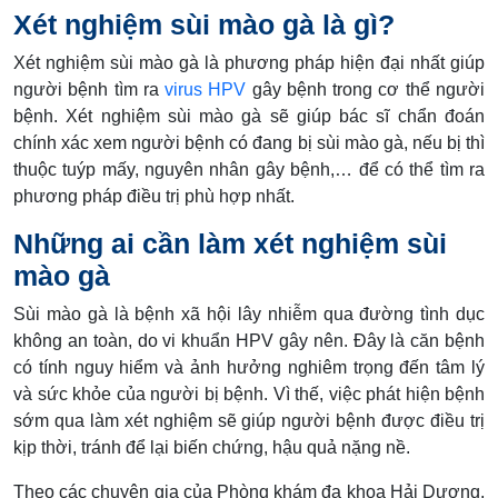
Xét nghiệm sùi mào gà là gì?
Xét nghiệm sùi mào gà là phương pháp hiện đại nhất giúp
người bệnh tìm ra
virus HPV
gây bệnh trong cơ thể người
bệnh. Xét nghiệm sùi mào gà sẽ giúp bác sĩ chẩn đoán
chính xác xem người bệnh có đang bị sùi mào gà, nếu bị thì
thuộc tuýp mấy, nguyên nhân gây bệnh,… để có thể tìm ra
phương pháp điều trị phù hợp nhất.
Những ai cần làm xét nghiệm sùi
mào gà
Sùi mào gà là bệnh xã hội lây nhiễm qua đường tình dục
không an toàn, do vi khuẩn HPV gây nên. Đây là căn bệnh
có tính nguy hiểm và ảnh hưởng nghiêm trọng đến tâm lý
và sức khỏe của người bị bệnh. Vì thế, việc phát hiện bệnh
sớm qua làm xét nghiệm sẽ giúp người bệnh được điều trị
kịp thời, tránh để lại biến chứng, hậu quả nặng nề.
Theo các chuyên gia của Phòng khám đa khoa Hải Dương,