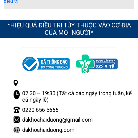
*HIỆU QUẢ ĐIỀU TRỊ TÙY THUỘC VÀO CƠ ĐỊA
CỦA MỖI NGƯỜI*
07:30 – 19:30 (Tất cả các ngày trong tuần, kể
cả ngày lễ)
0220 656 5666
dakhoahaiduong@gmail.com
dakhoahaiduong.com