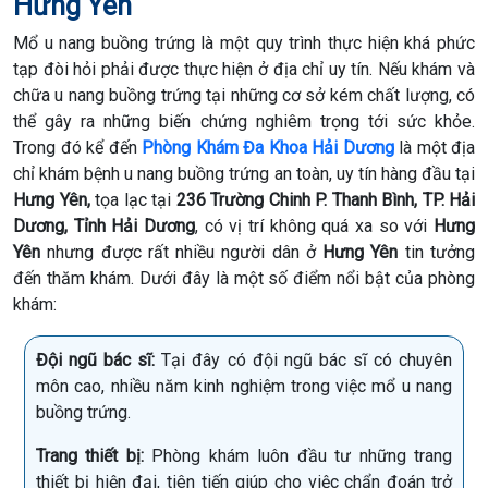
Hưng Yên
Mổ u nang buồng trứng là một quy trình thực hiện khá phức
tạp đòi hỏi phải được thực hiện ở địa chỉ uy tín. Nếu khám và
chữa u nang buồng trứng tại những cơ sở kém chất lượng, có
thể gây ra những biến chứng nghiêm trọng tới sức khỏe.
Trong đó kể đến
Phòng Khám Đa Khoa Hải Dương
là một địa
chỉ khám bệnh u nang buồng trứng an toàn, uy tín hàng đầu tại
Hưng Yên,
tọa lạc tại
236 Trường Chinh P. Thanh Bình, TP. Hải
Dương, Tỉnh Hải Dương
, có vị trí không quá xa so với
Hưng
Yên
nhưng được rất nhiều người dân ở
Hưng Yên
tin tưởng
đến thăm khám
. Dưới đây là một số điểm nổi bật của phòng
khám:
Đội ngũ bác sĩ:
Tại đây có đội ngũ bác sĩ có chuyên
môn cao, nhiều năm kinh nghiệm trong việc mổ u nang
buồng trứng.
Trang thiết bị:
Phòng khám luôn đầu tư những trang
thiết bị hiện đại, tiên tiến giúp cho việc chẩn đoán trở