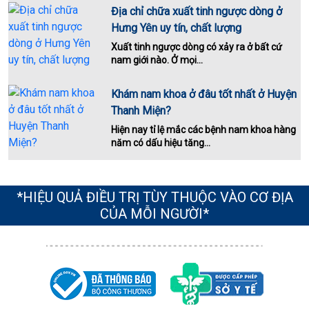
Địa chỉ chữa xuất tinh ngược dòng ở
Hưng Yên uy tín, chất lượng
Xuất tinh ngược dòng có xảy ra ở bất cứ
nam giới nào. Ở mọi...
Khám nam khoa ở đâu tốt nhất ở Huyện
Thanh Miện?
Hiện nay tỉ lệ mắc các bệnh nam khoa hàng
năm có dấu hiệu tăng...
*HIỆU QUẢ ĐIỀU TRỊ TÙY THUỘC VÀO CƠ ĐỊA
CỦA MỖI NGƯỜI*