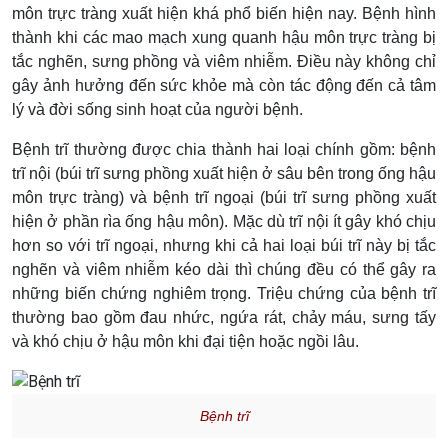
môn trực tràng xuất hiện khá phổ biến hiện nay. Bệnh hình
thành khi các mao mạch xung quanh hậu môn trực tràng bị
tắc nghẽn, sưng phồng và viêm nhiễm. Điều này không chỉ
gây ảnh hưởng đến sức khỏe mà còn tác động đến cả tâm
lý và đời sống sinh hoạt của người bệnh.
Bệnh trĩ thường được chia thành hai loại chính gồm: bệnh
trĩ nội (búi trĩ sưng phồng xuất hiện ở sâu bên trong ống hậu
môn trực tràng) và bệnh trĩ ngoại (búi trĩ sưng phồng xuất
hiện ở phần rìa ống hậu môn). Mặc dù trĩ nội ít gây khó chịu
hơn so với trĩ ngoại, nhưng khi cả hai loại búi trĩ này bị tắc
nghẽn và viêm nhiễm kéo dài thì chúng đều có thể gây ra
những biến chứng nghiêm trọng. Triệu chứng của bệnh trĩ
thường bao gồm đau nhức, ngứa rát, chảy máu, sưng tấy
và khó chịu ở hậu môn khi đại tiện hoặc ngồi lâu.
Bệnh trĩ