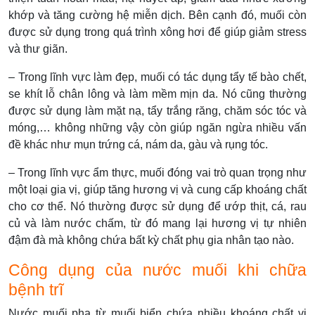
khớp và tăng cường hệ miễn dịch. Bên cạnh đó, muối còn
được sử dụng trong quá trình xông hơi để giúp giảm stress
và thư giãn.
– Trong lĩnh vực làm đẹp, muối có tác dụng tẩy tế bào chết,
se khít lỗ chân lông và làm mềm mịn da. Nó cũng thường
được sử dụng làm mặt nạ, tẩy trắng răng, chăm sóc tóc và
móng,… không những vậy còn giúp ngăn ngừa nhiều vấn
đề khác như mụn trứng cá, nám da, gàu và rụng tóc.
– Trong lĩnh vực ẩm thực, muối đóng vai trò quan trọng như
một loại gia vị, giúp tăng hương vị và cung cấp khoáng chất
cho cơ thể. Nó thường được sử dụng để ướp thịt, cá, rau
củ và làm nước chấm, từ đó mang lại hương vị tự nhiên
đậm đà mà không chứa bất kỳ chất phụ gia nhân tạo nào.
Công dụng của nước muối khi chữa
bệnh trĩ
Nước muối pha từ muối biển chứa nhiều khoáng chất vi