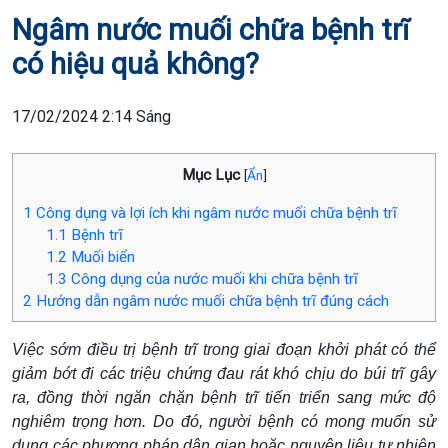
Ngâm nước muối chữa bệnh trĩ
có hiệu quả không?
17/02/2024 2:14 Sáng
Mục Lục
[
Ẩn
]
1
Công dụng và lợi ích khi ngâm nước muối chữa bệnh trĩ
1.1
Bệnh trĩ
1.2
Muối biển
1.3
Công dụng của nước muối khi chữa bệnh trĩ
2
Hướng dẫn ngâm nước muối chữa bệnh trĩ đúng cách
Việc sớm điều trị bệnh trĩ trong giai đoạn khởi phát có thể
giảm bớt đi các triệu chứng đau rát khó chịu do búi trĩ gây
ra, đồng thời ngăn chặn bệnh trĩ tiến triển sang mức độ
nghiêm trọng hơn. Do đó, người bệnh có mong muốn sử
dụng các phương pháp dân gian hoặc nguyên liệu tự nhiên