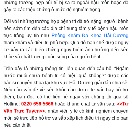
những trường hợp búi trĩ bị sa ra ngoài hậu môn hoặc đã
gây ra các triệu chứng ở mức độ nghiêm trọng.
Đối với những trường hợp bệnh trĩ đã trở nặng, người bệnh
nên sớm tìm đến các địa chỉ trung tâm y tế bệnh hậu môn
trực tràng uy tín như
Phòng Khám Đa Khoa Hải Dương
thăm khám và điều trị phù hợp. Qua đó hạn chế được nguy
cơ xảy ra các biến chứng nguy hiểm ảnh hưởng đến sức
khỏe và chất lượng cuộc sống của người bệnh.
Trên đây là những thông tin liên quan đến câu hỏi “Ngâm
nước muối chữa bệnh trĩ có hiệu quả không?” được các
bác sĩ chuyên khoa tại khu vực Hải Dương giải đáp chia sẻ.
Nếu còn vấn đề về sức khỏe cần được tư vấn hay hỗ trợ
thêm, bạn đọc có thể liên hệ ngay với chúng tôi qua số
Hotline:
0220 656 5666
hoặc khung chat tư vấn sau:
>>Tư
Vấn Trực Tuyến<<
, nhân viên y tế có kinh nghiệm chuyên
môn sẽ trực tiếp hỗ trợ và sắp xếp lịch điều trị ngay cho bạn
nếu cần thiết.