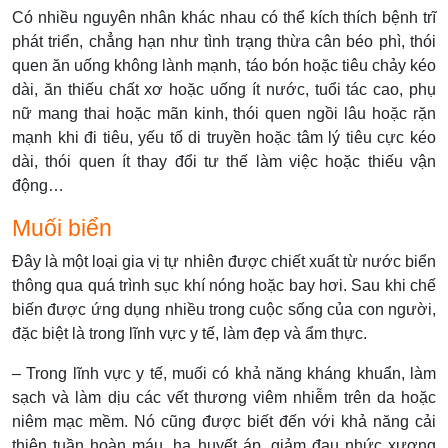
Có nhiều nguyên nhân khác nhau có thể kích thích bệnh trĩ
phát triển, chẳng hạn như tình trạng thừa cân béo phì, thói
quen ăn uống không lành mạnh, táo bón hoặc tiêu chảy kéo
dài, ăn thiếu chất xơ hoặc uống ít nước, tuổi tác cao, phụ
nữ mang thai hoặc mãn kinh, thói quen ngồi lâu hoặc rặn
mạnh khi đi tiêu, yếu tố di truyền hoặc tâm lý tiêu cực kéo
dài, thói quen ít thay đổi tư thế làm việc hoặc thiếu vận
động…
Muối biển
Đây là một loại gia vị tự nhiên được chiết xuất từ nước biển
thông qua quá trình sục khí nóng hoặc bay hơi. Sau khi chế
biến được ứng dụng nhiều trong cuộc sống của con người,
đặc biệt là trong lĩnh vực y tế, làm đẹp và ẩm thực.
– Trong lĩnh vực y tế, muối có khả năng kháng khuẩn, làm
sạch và làm dịu các vết thương viêm nhiễm trên da hoặc
niêm mạc mềm. Nó cũng được biết đến với khả năng cải
thiện tuần hoàn máu, hạ huyết áp, giảm đau nhức xương