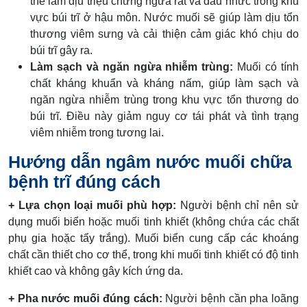
thể làm dịu triệu chứng ngứa rát và đau nhức trong khu
vực búi trĩ ở hậu môn. Nước muối sẽ giúp làm dịu tổn
thương viêm sưng và cải thiện cảm giác khó chịu do
búi trĩ gây ra.
Làm sạch và ngăn ngừa nhiễm trùng:
Muối có tính
chất kháng khuẩn và kháng nấm, giúp làm sạch và
ngăn ngừa nhiễm trùng trong khu vực tổn thương do
búi trĩ. Điều này giảm nguy cơ tái phát và tình trạng
viêm nhiễm trong tương lai.
Hướng dẫn ngâm nước muối chữa
bệnh trĩ đúng cách
+ Lựa chọn loại muối phù hợp:
Người bệnh chỉ nên sử
dụng muối biển hoặc muối tinh khiết (không chứa các chất
phụ gia hoặc tẩy trắng). Muối biển cung cấp các khoáng
chất cần thiết cho cơ thể, trong khi muối tinh khiết có độ tinh
khiết cao và không gây kích ứng da.
+ Pha nước muối đúng cách:
Người bệnh cần pha loãng