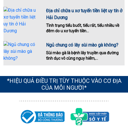
Địa chỉ chữa u xơ tuyến tiền liệt uy tín ở
Hải Dương
Tình trạng tiểu buốt, tiểu rắt, tiểu nhiều về
đêm do u xơ tuyến tiền...
Ngủ chung có lây sùi mào gà không?
Sùi mào gà là bệnh lây truyền qua đường
tình dục vô cùng nguy hiểm,...
*HIỆU QUẢ ĐIỀU TRỊ TÙY THUỘC VÀO CƠ ĐỊA
CỦA MỖI NGƯỜI*