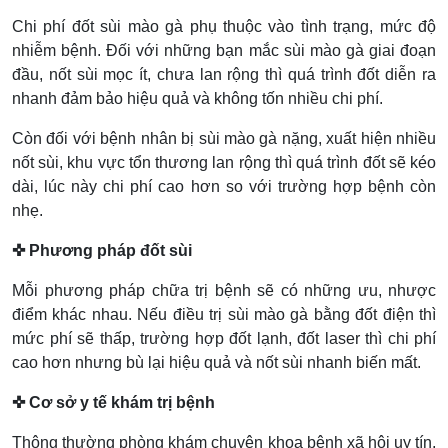
Chi phí đốt sùi mào gà phụ thuộc vào tình trạng, mức độ
nhiễm bệnh. Đối với những bạn mắc sùi mào gà giai đoạn
đầu, nốt sùi mọc ít, chưa lan rộng thì quá trình đốt diễn ra
nhanh đảm bảo hiệu quả và không tốn nhiều chi phí.
Còn đối với bệnh nhân bị sùi mào gà nặng, xuất hiện nhiều
nốt sùi, khu vực tổn thương lan rộng thì quá trình đốt sẽ kéo
dài, lúc này chi phí cao hơn so với trường hợp bệnh còn
nhẹ.
✜ Phương pháp đốt sùi
Mỗi phương pháp chữa trị bệnh sẽ có những ưu, nhược
điểm khác nhau. Nếu điều trị sùi mào gà bằng đốt điện thì
mức phí sẽ thấp, trường hợp đốt lạnh, đốt laser thì chi phí
cao hơn nhưng bù lại hiệu quả và nốt sùi nhanh biến mất.
✜ Cơ sở y tế khám trị bệnh
Thông thường phòng khám chuyên khoa bệnh xã hội uy tín,