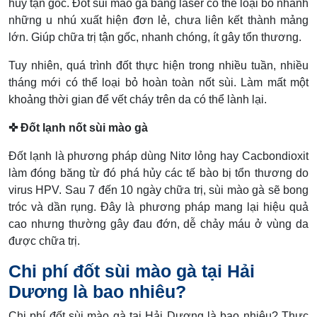
hủy tận gốc. Đốt sùi mào gà bằng laser có thể loại bỏ nhanh
những u nhú xuất hiện đơn lẻ, chưa liên kết thành mảng
lớn. Giúp chữa trị tận gốc, nhanh chóng, ít gây tổn thương.
Tuy nhiên, quá trình đốt thực hiện trong nhiều tuần, nhiều
tháng mới có thể loại bỏ hoàn toàn nốt sùi. Làm mất một
khoảng thời gian để vết cháy trên da có thể lành lại.
✜ Đốt lạnh nốt sùi mào gà
Đốt lạnh là phương pháp dùng Nitơ lỏng hay Cacbondioxit
làm đóng băng từ đó phá hủy các tế bào bị tổn thương do
virus HPV. Sau 7 đến 10 ngày chữa trị, sùi mào gà sẽ bong
tróc và dần rụng. Đây là phương pháp mang lại hiệu quả
cao nhưng thường gây đau đớn, dễ chảy máu ở vùng da
được chữa trị.
Chi phí đốt sùi mào gà tại Hải
Dương là bao nhiêu?
Chi phí đốt sùi mào gà tại Hải Dương là bao nhiêu? Thực