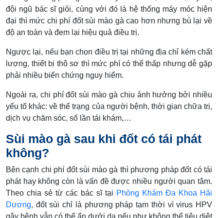
đội ngũ bác sĩ giỏi, cùng với đó là hệ thống máy móc hiện
đại thì mức chi phí đốt sùi mào gà cao hơn nhưng bù lại về
độ an toàn và đem lại hiệu quả điều trị.
Ngược lại, nếu bạn chọn điều trị tại những địa chỉ kém chất
lượng, thiết bị thô sơ thì mức phí có thể thấp nhưng dễ gặp
phải nhiều biến chứng nguy hiểm.
Ngoài ra, chi phí đốt sùi mào gà chịu ảnh hưởng bởi nhiều
yếu tố khác: về thể trạng của người bệnh, thời gian chữa trị,
dịch vụ chăm sóc, số lần tái khám,…
Sùi mào gà sau khi đốt có tái phát
không?
Bên cạnh chi phí đốt sùi mào gà thì phương pháp đốt có tái
phát hay không còn là vấn đề được nhiều người quan tâm.
Theo chia sẻ từ các bác sĩ tại
Phòng Khám Đa Khoa Hải
Dương
, đốt sùi chỉ là phương pháp tạm thời vì virus HPV
gây bệnh vẫn có thể ẩn dưới da nếu như không thể tiêu diệt