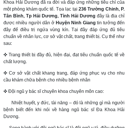
Khoa Hải Dương đã ra đời và đáp ứng những tiêu chí của
một phòng khám quốc tế. Tọa lạc tại
236 Trường Chinh, P.
Tân Bình, Tp Hải Dương, Tỉnh Hải Dương
đây là địa chỉ
được nhiều người dân ở
Huyện Ninh Giang
tin tưởng đến
đây để điều trị ngứa vùng kín. Tại đây đáp ứng đủ tiêu
chuẩn về nhân lực, cơ sở vật chất, trang thiết bị. Cụ thể như
sau:
✜ Trang thiết bị đầy đủ, hiện đại, đạt tiêu chuẩn quốc tế về
chất lượng.
✜ Cơ sở vật chất khang trang, đáp ứng phục vụ cho nhu
cầu khám chữa bệnh cho nhiều bệnh nhân
✜ Đội ngũ y bác sĩ chuyên khoa chuyên môn cao:
Nhiệt huyết, y đức, tài năng – đó là những gì mà người
bệnh biết đến khi nói về hàng ngũ bác sĩ Đa Khoa Hải
Dương.
Song hành với đội ngũ bác sĩ là đội ngũ y tá, điều dưỡng