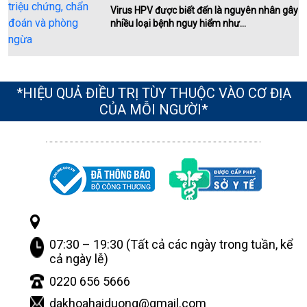
Virus HPV được biết đến là nguyên nhân gây
nhiều loại bệnh nguy hiểm như...
*HIỆU QUẢ ĐIỀU TRỊ TÙY THUỘC VÀO CƠ ĐỊA
CỦA MỖI NGƯỜI*
07:30 – 19:30 (Tất cả các ngày trong tuần, kể
cả ngày lễ)
0220 656 5666
dakhoahaiduong@gmail.com