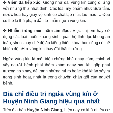
✜ Viêm da tiếp xúc:
Giống như da, vùng kín cũng dị ứng
với những thứ nhất định. Các loại mỹ phẩm như: Sữa tắm,
nước hoa hay giấy vệ sinh có chất tạo mùi, tạo màu,… Đều
có thể là thủ phạm dẫn tới mẫn ngứa vùng kín.
✜ Nhiễm trùng men nấm âm đạo:
Việc chị em hay sử
dụng các loại thuốc kháng sinh, quan hệ tình dục không an
toàn, stress hay chế độ ăn kiêng thiếu khoa học cũng có thể
khiến độ pH ở vùng kín thay đổi thất thường.
Ngứa vùng kín là một triệu chứng khá nhạy cảm, chính vì
vậy người bệnh phải thăm khám ngay sau khi gặp phải
trường hợp này, để tránh những rủi ro hoặc khó khăn xảy ra
trong sinh hoạt, nhất là trong chuyện chăn gối của người
bệnh.
Địa chỉ điều trị ngứa vùng kín ở
Huyện Ninh Giang hiệu quả nhất
Trên địa bàn
Huyện Ninh Giang
, hiện nay có khá nhiều cơ