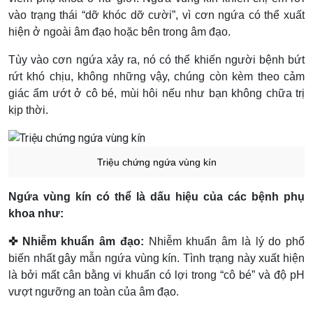
vào trạng thái “dỡ khóc dỡ cười”, vì cơn ngứa có thể xuất
hiện ở ngoài âm đạo hoặc bên trong âm đạo.
Tùy vào cơn ngứa xảy ra, nó có thể khiến người bệnh bứt
rứt khó chịu, không những vậy, chúng còn kèm theo cảm
giác ẩm ướt ở cô bé, mùi hôi nếu như bạn không chữa trị
kịp thời.
Triệu chứng ngứa vùng kín
Ngứa vùng kín có thể là dấu hiệu của các bệnh phụ
khoa như:
✜ Nhiễm khuẩn âm đạo:
Nhiễm khuẩn âm là lý do phổ
biến nhất gây mẫn ngứa vùng kín. Tình trạng này xuất hiện
là bởi mất cân bằng vi khuẩn có lợi trong “cô bé” và độ pH
vượt ngưỡng an toàn của âm đạo.