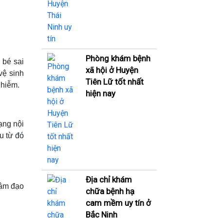
Phòng khám bệnh
 bé sai
xã hội ở Huyện
vệ sinh
Tiên Lữ tốt nhất
nhiễm.
hiện nay
ạng nội
ều từ đó
Địa chỉ khám
 âm đạo
chữa bệnh hạ
cam mềm uy tín ở
Bắc Ninh