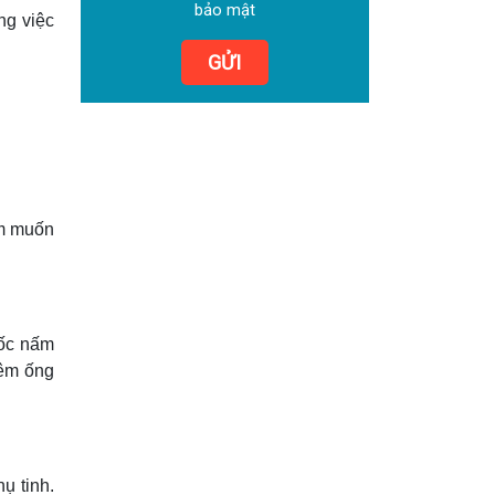
bảo mật
ng việc
GỬI
am muốn
gốc nấm
iêm ống
ụ tinh.