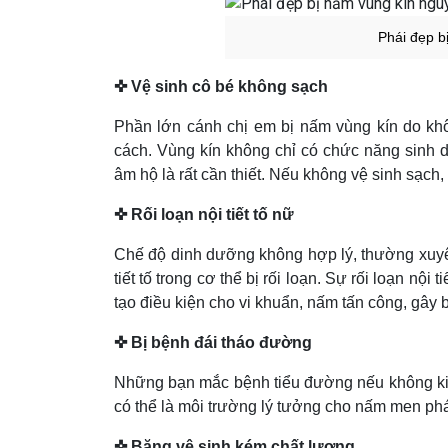
Phái đẹp b
✜ Vệ sinh cô bé không sạch
Phần lớn cánh chị em bị nấm vùng kín do khô
cách. Vùng kín không chỉ có chức năng sinh d
âm hộ là rất cần thiết. Nếu không vệ sinh sạc
✜ Rối loạn nội tiết tố nữ
Chế độ dinh dưỡng không hợp lý, thường xuyên
tiết tố trong cơ thể bị rối loạn. Sự rối loạn nội
tạo điều kiện cho vi khuẩn, nấm tấn công, gây 
✜ Bị bệnh đái tháo đường
Những bạn mắc bệnh tiểu đường nếu không kiể
có thể là môi trường lý tưởng cho nấm men phát
✜ Băng vệ sinh kém chất lượng