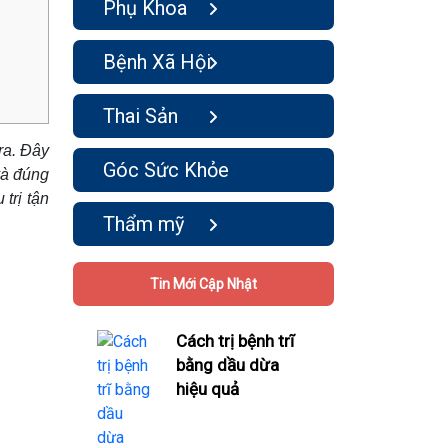
Phụ Khoa
Bệnh Xã Hội
Thai Sản
ra. Đây
Góc Sức Khỏe
và đúng
trị tận
Thẩm mỹ
Tin Mới Cập Nhật
Cách trị bệnh trĩ
bằng dầu dừa
hiệu quả