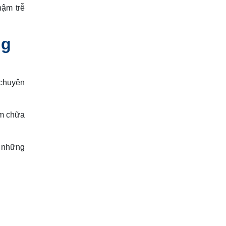
hậm trễ
ng
 chuyên
ám chữa
i những