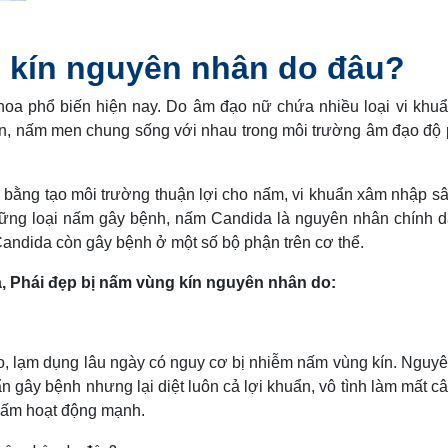
g kín nguyên nhân do đâu?
oa phổ biến hiện nay. Do âm đạo nữ chứa nhiều loại vi khu
ẩn, nấm men chung sống với nhau trong môi trường âm đạo độ
 bằng tạo môi trường thuận lợi cho nấm, vi khuẩn xâm nhập sâ
hững loại nấm gây bệnh, nấm Candida là nguyên nhân chính 
ndida còn gây bệnh ở một số bộ phận trên cơ thể.
a, Phái đẹp bị nấm vùng kín nguyên nhân do:
o, lạm dụng lâu ngày có nguy cơ bị nhiễm nấm vùng kín. Nguy
ẩn gây bệnh nhưng lại diệt luôn cả lợi khuẩn, vô tình làm mất c
 nấm hoạt động mạnh.