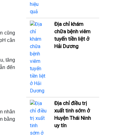
Địa chỉ khám
chữa bệnh viêm
ẩn cũng
tuyến tiền liệt ở
 pH cân
Hải Dương
u, tăng
dẫn đến
Địa chỉ điều trị
xuất tinh sớm ở
ên nhân
Huyện Thái Ninh
ân bằng
uy tín