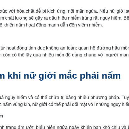
 xúc với hóa chất dễ bị kích ứng, nổi mẩn ngứa. Nếu nữ giới 
m chất lượng sẽ gây ra dấu hiệu nhiễm trùng rất nguy hiểm. B
sẽ khiến nấm hoạt động mạnh dẫn đến viêm nhiễm.
 từ hoạt động tình dục không an toàn: quan hệ đường hậu mô
 còn có thể lây qua nhiều món đồ dùng chung với người ma
m khi nữ giới mắc phải nấm
á nguy hiểm và có thể chữa trị bằng nhiều phương pháp. Tuy
c nấm vùng kín, nữ giới có thể phải đối mặt với những nguy hi
ảm
tình trạng ẩm ướt, biểu hiện ngứa ngáy khiến bạn khó chịu và b