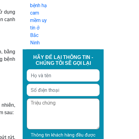
sử dụng
ên cạnh
n, bằng
HÃY ĐỂ LẠI THÔNG TIN -
ng bệnh
CHÚNG TÔI SẼ GỌI LẠI
 nhiên,
ểm sau:
Thông tin khách hàng đều được
ứt rứt.