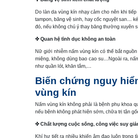
Do làn da vùng kín nhạy cảm cho nên khi tiếp
tampon, băng vệ sinh, hay cốc nguyệt san… ké
đó, nếu không chú ý thay băng thường xuyên 
✜ Quan hệ tình dục không an toàn
Nữ giới nhiễm nấm vùng kín có thể bắt nguồn
miệng, không dùng bao cao su…Ngoài ra, nấm
như quần lót, khăn tắm,…
Biến chứng nguy hiể
vùng kín
Nấm vùng kín không phải là bệnh phụ khoa qu
nếu bệnh không phát hiện sớm, chữa trị tận gố
✜ Chất lượng cuộc sống, công việc suy gi
Khí hư tiết ra nhiều khiến âm đạo luôn trong 