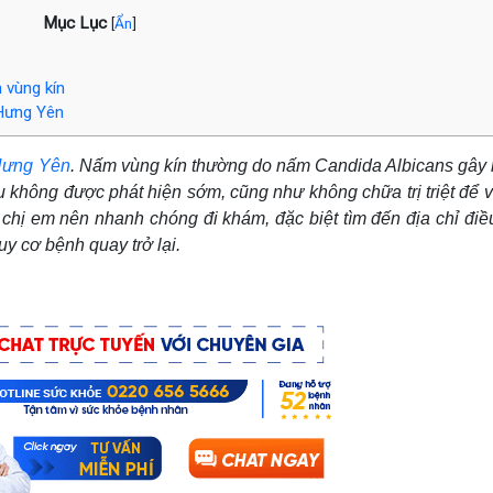
Mục Lục
[
Ẩn
]
 vùng kín
 Hưng Yên
i Hưng Yên
. Nấm vùng kín thường do nấm Candida Albicans gây 
ếu không được phát hiện sớm, cũng như không chữa trị triệt để 
hị em nên nhanh chóng đi khám, đặc biệt tìm đến địa chỉ điều 
y cơ bệnh quay trở lại.