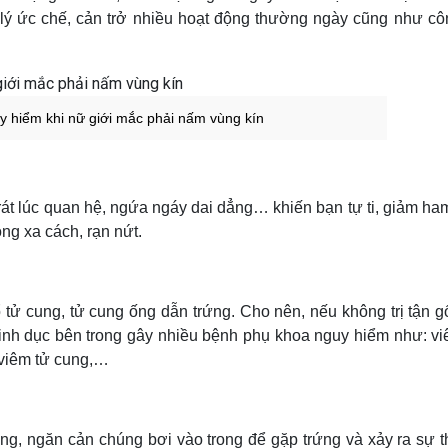
 lý ức chế, cản trở nhiều hoạt động thường ngày cũng như cô
y hiểm khi nữ giới mắc phải nấm vùng kín
 rát lúc quan hệ, ngứa ngáy dai dẳng… khiến bạn tự ti, giảm h
ng xa cách, rạn nứt.
cổ tử cung, tử cung ống dẫn trứng. Cho nên, nếu không trị tận 
inh dục bên trong gây nhiều bệnh phụ khoa nguy hiểm như: v
 viêm tử cung,…
ùng, ngăn cản chúng bơi vào trong để gặp trứng và xảy ra sự th