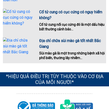
Cổ tử cung có cục cứng có nguy hiểm
không?
Cổ tử cung nổi cục cứng đó là một dấu hiệu
bất thường cảnh báo...
Địa chỉ chữa sùi mào gà tốt nhất Bắc
Giang
Sùi mào gà là một trong những bệnh xã hội
phổ biến, thường lây nhiễm...
*HIỆU QUẢ ĐIỀU TRỊ TÙY THUỘC VÀO CƠ ĐỊA
CỦA MỖI NGƯỜI*