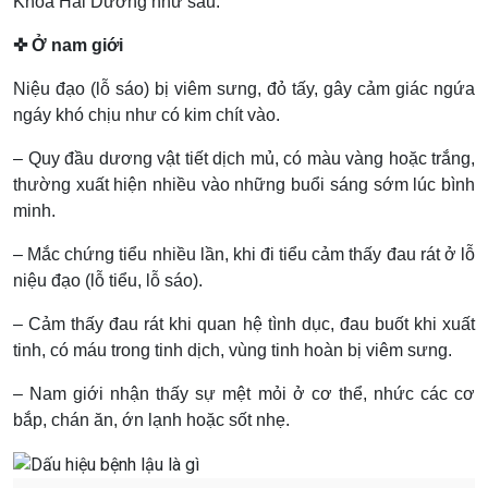
Khoa Hải Dương như sau:
✜ Ở nam giới
Niệu đạo (lỗ sáo) bị viêm sưng, đỏ tấy, gây cảm giác ngứa
ngáy khó chịu như có kim chít vào.
– Quy đầu dương vật tiết dịch mủ, có màu vàng hoặc trắng,
thường xuất hiện nhiều vào những buổi sáng sớm lúc bình
minh.
– Mắc chứng tiểu nhiều lần, khi đi tiểu cảm thấy đau rát ở lỗ
niệu đạo (lỗ tiểu, lỗ sáo).
– Cảm thấy đau rát khi quan hệ tình dục, đau buốt khi xuất
tinh, có máu trong tinh dịch, vùng tinh hoàn bị viêm sưng.
– Nam giới nhận thấy sự mệt mỏi ở cơ thể, nhức các cơ
bắp, chán ăn, ớn lạnh hoặc sốt nhẹ.