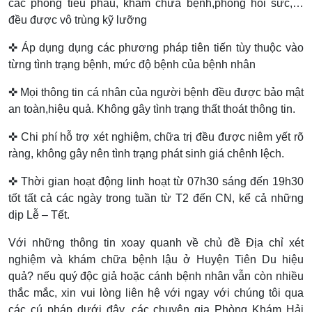
các phòng tiểu phẫu, khám chữa bệnh,phòng hồi sức,…
đều được vô trùng kỹ lưỡng
✜ Áp dụng dụng các phương pháp tiên tiến tùy thuộc vào
từng tình trạng bệnh, mức độ bệnh của bệnh nhân
✜ Mọi thông tin cá nhân của người bệnh đều được bảo mật
an toàn,hiệu quả. Không gây tình trạng thất thoát thông tin.
✜ Chi phí hỗ trợ xét nghiệm, chữa trị đều được niêm yết rõ
ràng, không gây nên tình trạng phát sinh giá chênh lệch.
✜ Thời gian hoạt động linh hoạt từ 07h30 sáng đến 19h30
tốt tất cả các ngày trong tuần từ T2 đến CN, kể cả những
dịp Lễ – Tết.
Với những thông tin xoay quanh về chủ đề Địa chỉ xét
nghiệm và khám chữa bệnh lậu ở Huyện Tiên Du hiệu
quả? nếu quý độc giả hoặc cánh bệnh nhân vẫn còn nhiều
thắc mắc, xin vui lòng liên hệ với ngay với chúng tôi qua
các cú pháp dưới đây, các chuyên gia Phòng Khám Hải