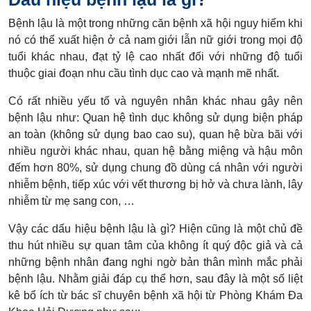
Bệnh lậu là một trong những căn bệnh xã hội nguy hiểm khi
nó có thể xuất hiện ở cả nam giới lẫn nữ giới trong mọi độ
tuổi khác nhau, đạt tỷ lệ cao nhất đối với những độ tuổi
thuộc giai đoạn nhu cầu tình dục cao và mạnh mẽ nhất.
Có rất nhiều yếu tố và nguyên nhân khác nhau gây nên
bệnh lậu như: Quan hệ tình dục không sử dụng biện pháp
an toàn (không sử dụng bao cao su), quan hệ bừa bãi với
nhiều người khác nhau, quan hệ bằng miệng và hậu môn
đếm hơn 80%, sử dụng chung đồ dùng cá nhân với người
nhiễm bệnh, tiếp xúc với vết thương bị hở và chưa lành, lây
nhiễm từ mẹ sang con, …
Vậy các dấu hiệu bệnh lậu là gì? Hiện cũng là một chủ đề
thu hút nhiều sự quan tâm của không ít quý độc giả và cả
những bệnh nhân đang nghi ngờ bản thân mình mắc phải
bệnh lậu. Nhằm giải đáp cụ thể hơn, sau đây là một số liệt
kê bổ ích từ bác sĩ chuyên bệnh xã hội từ Phòng Khám Đa