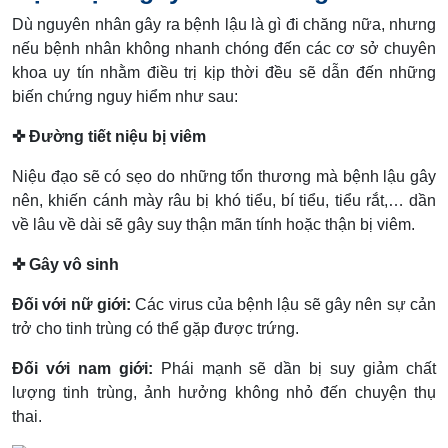
Dù nguyên nhân gây ra bệnh lậu là gì đi chăng nữa, nhưng
nếu bệnh nhân không nhanh chóng đến các cơ sở chuyên
khoa uy tín nhằm điều trị kịp thời đều sẽ dẫn đến những
biến chứng nguy hiểm như sau:
✜ Đường tiết niệu bị viêm
Niệu đạo sẽ có sẹo do những tổn thương mà bệnh lậu gây
nên, khiến cánh mày râu bị khó tiểu, bí tiểu, tiểu rắt,… dần
về lâu về dài sẽ gây suy thận mãn tính hoặc thận bị viêm.
✜ Gây vô sinh
Đối với nữ giới:
Các virus của bệnh lậu sẽ gây nên sự cản
trở cho tinh trùng có thể gặp được trứng.
Đối với nam giới:
Phái mạnh sẽ dần bị suy giảm chất
lượng tinh trùng, ảnh hưởng không nhỏ đến chuyện thụ
thai.