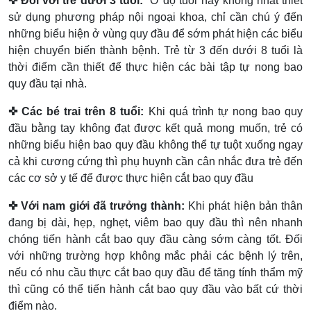
✜ Đối với trẻ dưới 3 tuổi:
Ở độ tuổi này không nhất thiết
sử dụng phương pháp nội ngoại khoa, chỉ cần chú ý đến
những biểu hiện ở vùng quy đầu để sớm phát hiện các biểu
hiện chuyển biến thành bệnh. Trẻ từ 3 đến dưới 8 tuổi là
thời điểm cần thiết để thực hiện các bài tập tự nong bao
quy đầu tại nhà.
✜ Các bé trai trên 8 tuổi:
Khi quá trình tự nong bao quy
đầu bằng tay không đạt được kết quả mong muốn, trẻ có
những biểu hiện bao quy đầu không thể tự tuột xuống ngay
cả khi cương cứng thì phụ huynh cần cân nhắc đưa trẻ đến
các cơ sở y tế để được thực hiện cắt bao quy đầu
✜ Với nam giới đã trưởng thành:
Khi phát hiện bản thân
đang bị dài, hẹp, nghẹt, viêm bao quy đầu thì nên nhanh
chóng tiến hành cắt bao quy đầu càng sớm càng tốt. Đối
với những trường hợp không mắc phải các bệnh lý trên,
nếu có nhu cầu thực cắt bao quy đầu để tăng tính thẩm mỹ
thì cũng có thể tiến hành cắt bao quy đầu vào bất cứ thời
điểm nào.