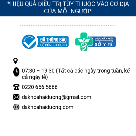
*HIỆU QUẢ ĐIỀU TRỊ TÙY THUỘC VÀO CƠ ĐỊA
CỦA MỖI NGƯỜI*
07:30 – 19:30 (Tất cả các ngày trong tuần, kể
cả ngày lễ)
0220 656 5666
dakhoahaiduong@gmail.com
dakhoahaiduong.com