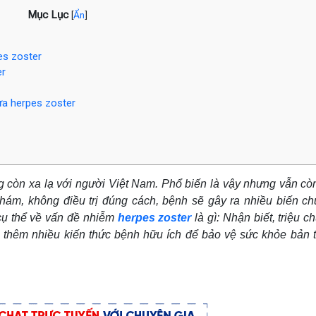
Mục Lục
[
Ẩn
]
es zoster
er
ừa herpes zoster
ông còn xa lạ với người Việt Nam. Phổ biến là vậy nhưng vẫn cò
ám, không điều trị đúng cách, bệnh sẽ gây ra nhiều biến ch
 cụ thể về vấn đề nhiễm
herpes zoster
là gì: Nhận biết, triệu 
ó thêm nhiều kiến thức bệnh hữu ích để bảo vệ sức khỏe bản t