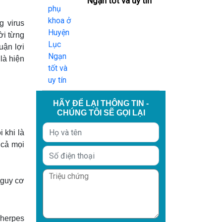
Ngạn tốt và uy tín
g virus
ời từng
uận lợi
là hiện
HÃY ĐỂ LẠI THÔNG TIN -
CHÚNG TÔI SẼ GỌI LẠI
 khi là
 cả mọi
nguy cơ
herpes