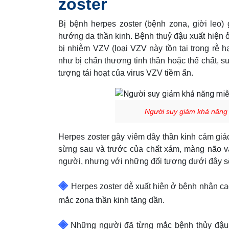
zoster
Bị bệnh
herpes zoster
(bệnh zona, giời leo) 
hướng da thần kinh. Bệnh thuỷ đậu xuất hiện 
bị nhiễm VZV (loại VZV này tồn tại trong rễ h
như bị chấn thương tinh thần hoặc thể chất, s
tượng tái hoạt của virus VZV tiềm ẩn.
Người suy giảm khả năng 
Herpes zoster
gây viêm dây thần kinh cảm giác
sừng sau và trước của chất xám, màng não và
người, nhưng với những đối tượng dưới đây s
◈
Herpes zoster
dễ xuất hiện ở bệnh nhân cao 
mắc zona thần kinh tăng dần.
◈
Những người đã từng mắc bệnh thủy đậu tr