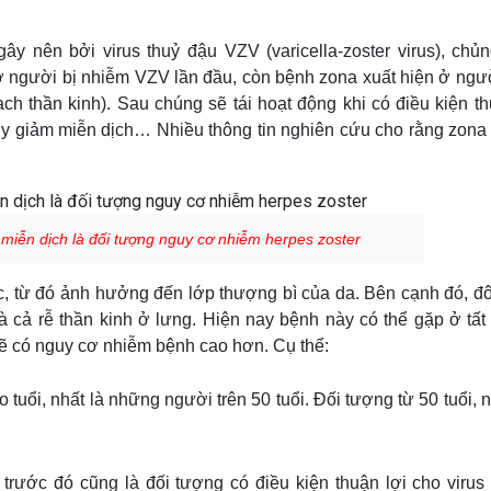
gây nên bởi virus thuỷ đậu VZV (varicella-zoster virus), chủn
ở người bị nhiễm VZV lần đầu, còn bệnh zona xuất hiện ở ngư
ạch thần kinh). Sau chúng sẽ tái hoạt động khi có điều kiện th
uy giảm miễn dịch… Nhiều thông tin nghiên cứu cho rằng zona 
miễn dịch là đối tượng nguy cơ nhiễm herpes zoster
, từ đó ảnh hưởng đến lớp thượng bì của da. Bên cạnh đó, đôi
 cả rễ thần kinh ở lưng. Hiện
nay bệnh này
có thể gặp ở tất
ẽ có nguy cơ nhiễm bệnh cao hơn. Cụ thể:
tuổi, nhất là những người trên 50 tuổi. Đối tượng từ 50 tuổi, 
ước đó cũng là đối tượng có điều kiện thuận lợi cho virus