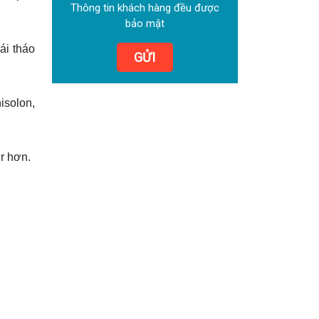
Thông tin khách hàng đều được
bảo mật
ái tháo
GỬI
solon,
r
hơn.