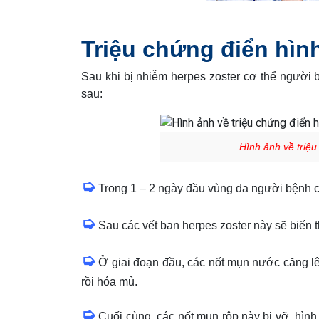
Triệu chứng điển hình
Sau khi bị nhiễm
herpes zoster
cơ thể người b
sau:
Hình ảnh về triệu
➭
Trong 1 – 2 ngày đầu vùng da người bệnh có
➭
Sau các vết ban
herpes zoster
này sẽ biến 
➭
Ở giai đoạn đầu, các nốt mụn nước căng l
rồi hóa mủ.
➭
Cuối cùng, các nốt mụn rộp này bị vỡ, hình