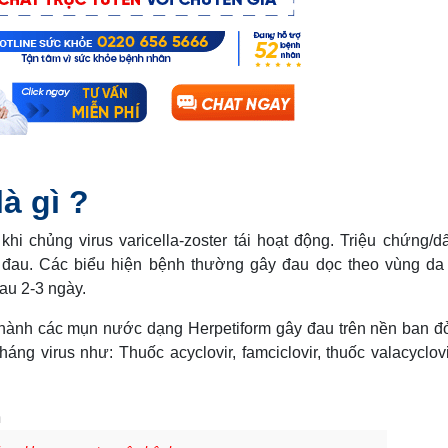
à gì ?
hi chủng virus varicella-zoster tái hoạt động. Triệu chứng/d
y đau. Các biểu hiện bệnh thường gây đau dọc theo vùng da
au 2-3 ngày.
thành các mụn nước dạng Herpetiform gây đau trên nền ban đỏ
ng virus như: Thuốc acyclovir, famciclovir, thuốc valacyclovi