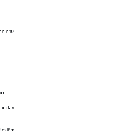
ình như
ho.
đục dần
lấm tấm