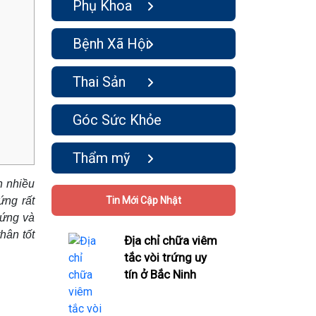
Phụ Khoa
Bệnh Xã Hội
Thai Sản
Góc Sức Khỏe
Thẩm mỹ
n nhiều
ứng rất
Tin Mới Cập Nhật
chứng và
hân tốt
Địa chỉ chữa viêm
tắc vòi trứng uy
tín ở Bắc Ninh